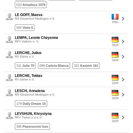
010
Amadeus 1079
LE GOFF, Maeva
RG Klosterhof Medingen e.V.
FRA
505
Viete 5
LEMPA, Leonie Cheyenne
RFV Valluhn e. V.
GER
LERCHE, Julius
RV Dähre e.V.
GER
311
Julie 70
089
Carlota Blanca
321
Kasimir 161
LERCHE, Tobias
RV Dähre e.V.
GER
LESCH, Annalena
RG Klosterhof Medingen e.V.
GER
179
Daily Dream 15
LEVSHUN, Khrystyna
RFV Trebel u.U.e.V.
GER
395
Peperoncini Ixes