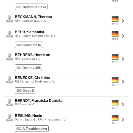
GER
027
Barista in Love
BECKMANN, Theresa
RFV Lemgow u.U. e.V.
GER
BEHR, Samantha
RFV Echem-Scharnebeck e.V.
GER
099
Catch Me 87
BEHRENS, Henriette
RFV Badingen e.V.
GER
204
Destiny 305
BENECKE, Christine
RG Klosterhof Medingen e.V.
GER
290
Guus 8
BERNDT, Franziska Daniela
RV Alvern e.V.
GER
BESLING, Neele
Pony-, Jugend-, RFV Knesebeck e.V.
GER
001
A Troublemaker