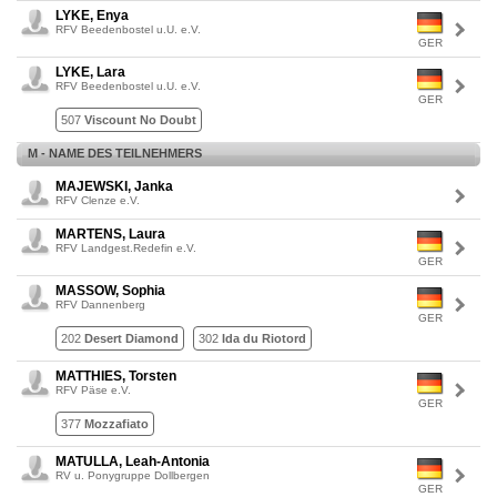
LYKE, Enya
RFV Beedenbostel u.U. e.V.
GER
LYKE, Lara
RFV Beedenbostel u.U. e.V.
GER
507
Viscount No Doubt
M - NAME DES TEILNEHMERS
MAJEWSKI, Janka
RFV Clenze e.V.
MARTENS, Laura
RFV Landgest.Redefin e.V.
GER
MASSOW, Sophia
RFV Dannenberg
GER
202
Desert Diamond
302
Ida du Riotord
MATTHIES, Torsten
RFV Päse e.V.
GER
377
Mozzafiato
MATULLA, Leah-Antonia
RV u. Ponygruppe Dollbergen
GER