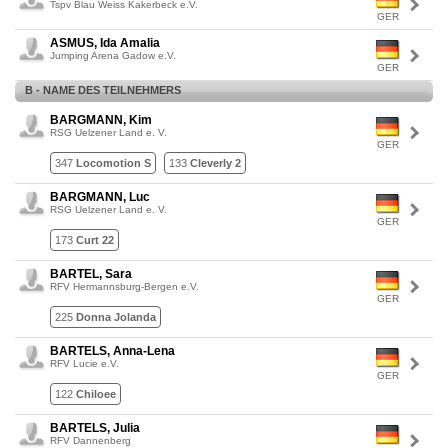
Tspv Blau Weiss Kakerbeck e.V.
GER
ASMUS, Ida Amalia
Jumping Arena Gadow e.V.
GER
B - NAME DES TEILNEHMERS
BARGMANN, Kim
RSG Uelzener Land e. V.
GER
347
Locomotion S
133
Cleverly 2
BARGMANN, Luc
RSG Uelzener Land e. V.
GER
173
Curt 22
BARTEL, Sara
RFV Hermannsburg-Bergen e.V.
GER
225
Donna Jolanda
BARTELS, Anna-Lena
RFV Lucie e.V.
GER
122
Chiloee
BARTELS, Julia
RFV Dannenberg