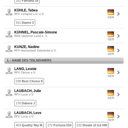
251
Fantana 16
KÜHLE, Tabea
RFV Lemgow u.U. e.V.
GER
541
Daene 3
KÜHNEL, Pascale-Simone
RSG Uelzener Land e. V.
GER
KUNZE, Nadine
RFV Hansestadt Salzwedel e.V.
GER
L - NAME DES TEILNEHMERS
LANG, Leonie
RFV Clenze e.V.
GER
038
Best Choice 9
LAUBACH, Julie
RFV Lucie e.V.
GER
176
Dabera J
LAUBACH, Leve
RFV Lucie e.V.
GER
403
Quality Sky M
272
Fortuna 510
232
Dream of Ice HM