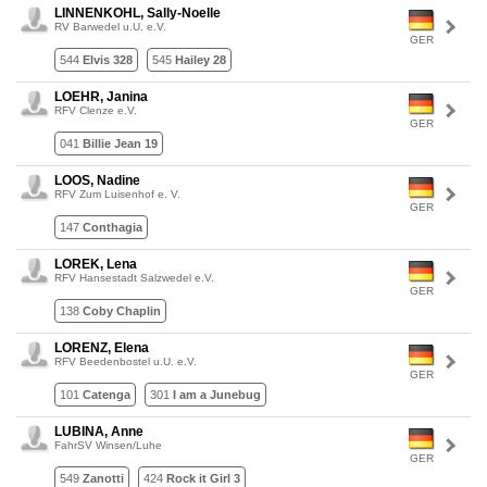
LINNENKOHL, Sally-Noelle
RV Barwedel u.U. e.V.
GER
544
Elvis 328
545
Hailey 28
LOEHR, Janina
RFV Clenze e.V.
GER
041
Billie Jean 19
LOOS, Nadine
RFV Zum Luisenhof e. V.
GER
147
Conthagia
LOREK, Lena
RFV Hansestadt Salzwedel e.V.
GER
138
Coby Chaplin
LORENZ, Elena
RFV Beedenbostel u.U. e.V.
GER
101
Catenga
301
I am a Junebug
LUBINA, Anne
FahrSV Winsen/Luhe
GER
549
Zanotti
424
Rock it Girl 3