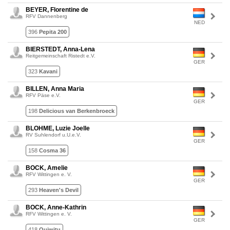
BEYER, Florentine de
RFV Dannenberg
NED
396
Pepita 200
BIERSTEDT, Anna-Lena
Reitgemeinschaft Ristedt e.V.
GER
323
Kavani
BILLEN, Anna Maria
RFV Päse e.V.
GER
198
Delicious van Berkenbroeck
BLOHME, Luzie Joelle
RV Suhlendorf u.U.e.V.
GER
158
Cosma 36
BOCK, Amelie
RFV Wittingen e. V.
GER
293
Heaven's Devil
BOCK, Anne-Kathrin
RFV Wittingen e. V.
GER
418
Quiwitu