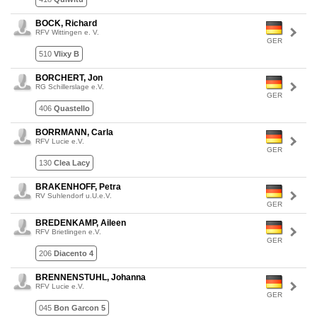
BOCK, Richard
RFV Wittingen e. V.
GER
510
Vlixy B
BORCHERT, Jon
RG Schillerslage e.V.
GER
406
Quastello
BORRMANN, Carla
RFV Lucie e.V.
GER
130
Clea Lacy
BRAKENHOFF, Petra
RV Suhlendorf u.U.e.V.
GER
BREDENKAMP, Aileen
RFV Brietlingen e.V.
GER
206
Diacento 4
BRENNENSTUHL, Johanna
RFV Lucie e.V.
GER
045
Bon Garcon 5