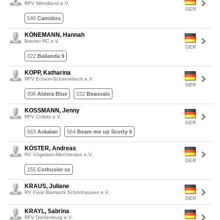
RFV Wendland e.V.
GER
546
Camidou
KÖNEMANN, Hannah
Bremer RC e.V.
GER
022
Bailanda 9
KOPP, Katharina
RFV Echem-Scharnebeck e.V.
GER
006
Aldera Blue
032
Beauvais
KOSSMANN, Jenny
RFV Colbitz e.V.
GER
563
Askalan
564
Beam me up Scotty 6
KÖSTER, Andreas
RV Vögelsen-Mechtersen e.V.
GER
155
Corbusier xx
KRAUS, Juliane
RV Fürst Bismarck Schönhausen e.V.
GER
KRAYL, Sabrina
RFV Dahlenburg e.V.