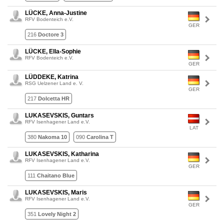
LÜCKE, Anna-Justine
RFV Bodenteich e.V.
GER
216
Doctore 3
LÜCKE, Ella-Sophie
RFV Bodenteich e.V.
GER
LÜDDEKE, Katrina
RSG Uelzener Land e. V.
GER
217
Dolcetta HR
LUKASEVSKIS, Guntars
RFV Isenhagener Land e.V.
LAT
380
Nakoma 10
090
Carolina T
LUKASEVSKIS, Katharina
RFV Isenhagener Land e.V.
GER
111
Chaitano Blue
LUKASEVSKIS, Maris
RFV Isenhagener Land e.V.
GER
351
Lovely Night 2