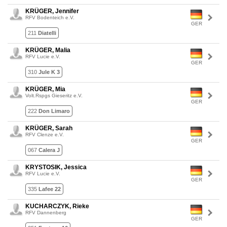
KRÜGER, Jennifer
RFV Bodenteich e.V.
GER
211
Diatelli
KRÜGER, Malia
RFV Lucie e.V.
GER
310
Jule K 3
KRÜGER, Mia
Volt.Rspgs Gieseritz e.V.
GER
222
Don Limaro
KRÜGER, Sarah
RFV Clenze e.V.
GER
067
Calera J
KRYSTOSIK, Jessica
RFV Lucie e.V.
GER
335
Lafee 22
KUCHARCZYK, Rieke
RFV Dannenberg
GER