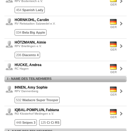
RFV Bodenteich e.V.
GER
454
Spanish Lady
HORNKOHL, Carolin
RV Reitstadion Salzwedel e.V.
GER
034
Bela Big Apple
HÖTZMANN, Aimie
RFV Brietlingen e.V.
GER
206
Diacento 4
HUCKE, Andrea
RC Hagen
GER
I - NAME DES TEILNEHMERS
IHNEN, Amy Sophie
RFV Dannenberg
GER
532
Wadacre Super Trooper
IQBAL-POMPLUN, Fabiana
RG Klosterhof Medingen e.V.
GER
448
Snipes 3
125
Ci Ci RS