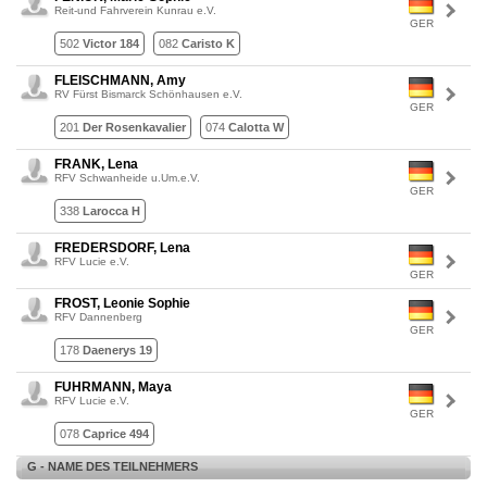
Reit-und Fahrverein Kunrau e.V.
GER
502
Victor 184
082
Caristo K
FLEISCHMANN, Amy
RV Fürst Bismarck Schönhausen e.V.
GER
201
Der Rosenkavalier
074
Calotta W
FRANK, Lena
RFV Schwanheide u.Um.e.V.
GER
338
Larocca H
FREDERSDORF, Lena
RFV Lucie e.V.
GER
FROST, Leonie Sophie
RFV Dannenberg
GER
178
Daenerys 19
FUHRMANN, Maya
RFV Lucie e.V.
GER
078
Caprice 494
G - NAME DES TEILNEHMERS