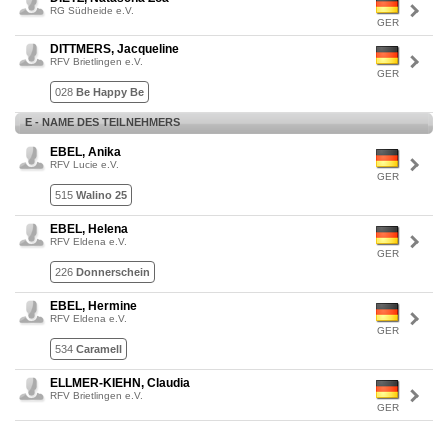
RG Südheide e.V.
GER
DITTMERS, Jacqueline
RFV Brietlingen e.V.
GER
028
Be Happy Be
E - NAME DES TEILNEHMERS
EBEL, Anika
RFV Lucie e.V.
GER
515
Walino 25
EBEL, Helena
RFV Eldena e.V.
GER
226
Donnerschein
EBEL, Hermine
RFV Eldena e.V.
GER
534
Caramell
ELLMER-KIEHN, Claudia
RFV Brietlingen e.V.
GER