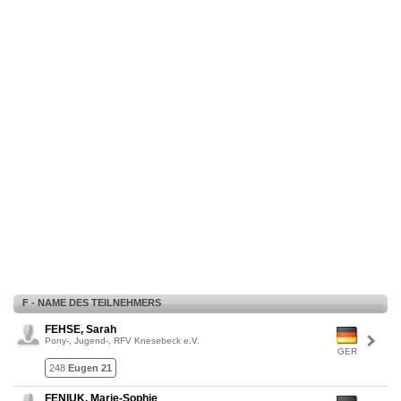
F - NAME DES TEILNEHMERS
FEHSE, Sarah
Pony-, Jugend-, RFV Knesebeck e.V.
GER
248
Eugen 21
FENIUK, Marie-Sophie