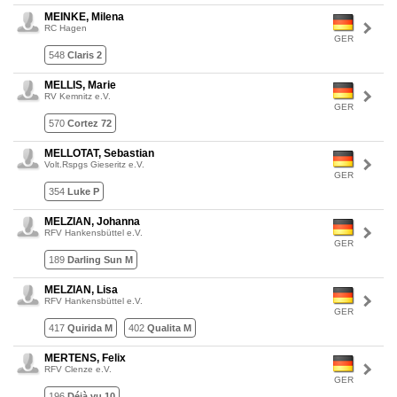
MEINKE, Milena
RC Hagen
GER
548
Claris 2
MELLIS, Marie
RV Kemnitz e.V.
GER
570
Cortez 72
MELLOTAT, Sebastian
Volt.Rspgs Gieseritz e.V.
GER
354
Luke P
MELZIAN, Johanna
RFV Hankensbüttel e.V.
GER
189
Darling Sun M
MELZIAN, Lisa
RFV Hankensbüttel e.V.
GER
417
Quirida M
402
Qualita M
MERTENS, Felix
RFV Clenze e.V.
GER
196
Déjà vu 10