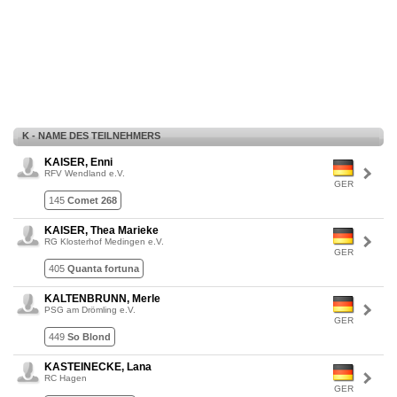
K - NAME DES TEILNEHMERS
KAISER, Enni
RFV Wendland e.V.
GER
145
Comet 268
KAISER, Thea Marieke
RG Klosterhof Medingen e.V.
GER
405
Quanta fortuna
KALTENBRUNN, Merle
PSG am Drömling e.V.
GER
449
So Blond
KASTEINECKE, Lana
RC Hagen
GER