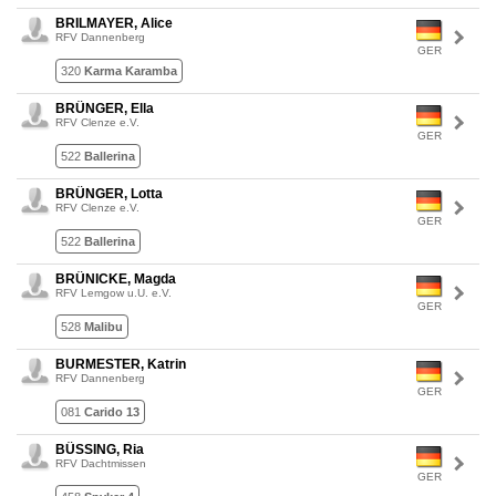
BRILMAYER, Alice
RFV Dannenberg
GER
320
Karma Karamba
BRÜNGER, Ella
RFV Clenze e.V.
GER
522
Ballerina
BRÜNGER, Lotta
RFV Clenze e.V.
GER
522
Ballerina
BRÜNICKE, Magda
RFV Lemgow u.U. e.V.
GER
528
Malibu
BURMESTER, Katrin
RFV Dannenberg
GER
081
Carido 13
BÜSSING, Ria
RFV Dachtmissen
GER