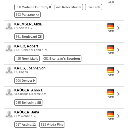
GER
356
Madame Butterfly 8
428
Rolex Master
314
Kaffe
393
Panzano xx
KREMSER, Alida
RV Alvern e.V.
GER
561
Boulevard ZK
KRIEG, Robert
RSG Uelzener Land e. V.
GER
425
Rock Marie
051
Brantzau's Bourbon
KRIES, Joanna von
RC Hagen
GER
200
Denver H
KRÜGER, Annika
Volt.Rspgs Gieseritz e.V.
GER
035
Belissima SB
KRÜGER, Jana
RFV Clenze e.V.
GER
017
Astina 12
513
Vrieda Fine