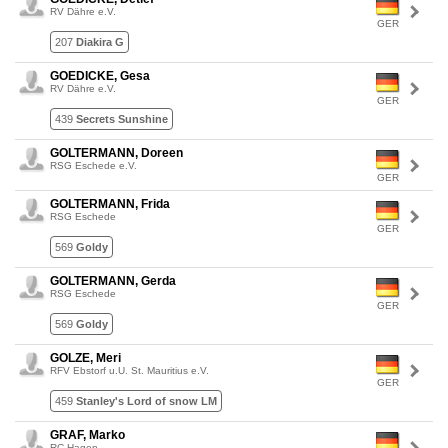
RV Dähre e.V.
GER
207
Diakira G
GOEDICKE, Gesa
RV Dähre e.V.
GER
439
Secrets Sunshine
GOLTERMANN, Doreen
RSG Eschede e.V.
GER
GOLTERMANN, Frida
RSG Eschede
GER
569
Goldy
GOLTERMANN, Gerda
RSG Eschede
GER
569
Goldy
GOLZE, Meri
RFV Ebstorf u.U. St. Mauritius e.V.
GER
459
Stanley's Lord of snow LM
GRAF, Marko
RC Hagen