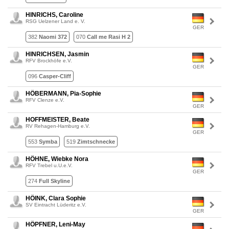
HINRICHS, Caroline
RSG Uelzener Land e. V.
GER
382
Naomi 372
070
Call me Rasi H 2
HINRICHSEN, Jasmin
RFV Brockhöfe e.V.
GER
096
Casper-Cliff
HÖBERMANN, Pia-Sophie
RFV Clenze e.V.
GER
HOFFMEISTER, Beate
RV Rehagen-Hamburg e.V.
GER
553
Symba
519
Zimtschnecke
HÖHNE, Wiebke Nora
RFV Trebel u.U.e.V.
GER
274
Full Skyline
HÖINK, Clara Sophie
SV Eintracht Lüderitz e.V.
GER
HÖPFNER, Leni-May