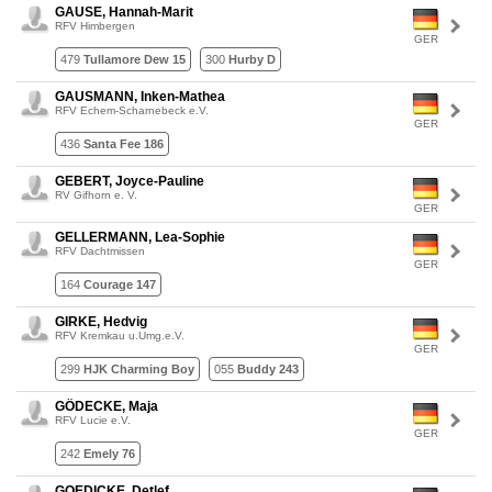
GAUSE, Hannah-Marit
RFV Himbergen
GER
479
Tullamore Dew 15
300
Hurby D
GAUSMANN, Inken-Mathea
RFV Echem-Scharnebeck e.V.
GER
436
Santa Fee 186
GEBERT, Joyce-Pauline
RV Gifhorn e. V.
GER
GELLERMANN, Lea-Sophie
RFV Dachtmissen
GER
164
Courage 147
GIRKE, Hedvig
RFV Kremkau u.Umg.e.V.
GER
299
HJK Charming Boy
055
Buddy 243
GÖDECKE, Maja
RFV Lucie e.V.
GER
242
Emely 76
GOEDICKE, Detlef