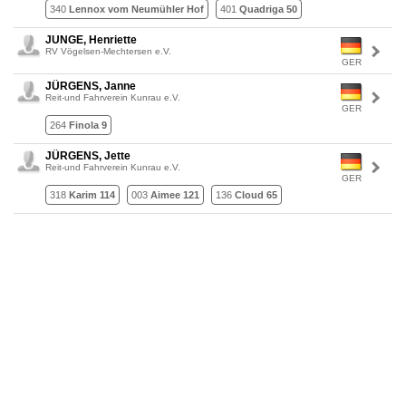
340
Lennox vom Neumühler Hof
401
Quadriga 50
JUNGE, Henriette
RV Vögelsen-Mechtersen e.V.
GER
JÜRGENS, Janne
Reit-und Fahrverein Kunrau e.V.
GER
264
Finola 9
JÜRGENS, Jette
Reit-und Fahrverein Kunrau e.V.
GER
318
Karim 114
003
Aimee 121
136
Cloud 65