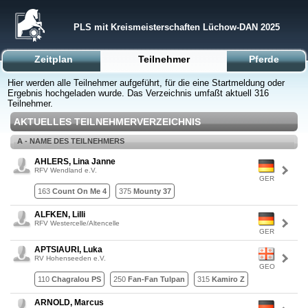
PLS mit Kreismeisterschaften Lüchow-DAN 2025
Zeitplan
Teilnehmer
Pferde
Hier werden alle Teilnehmer aufgeführt, für die eine Startmeldung oder
Ergebnis hochgeladen wurde. Das Verzeichnis umfaßt aktuell 316
Teilnehmer.
AKTUELLES TEILNEHMERVERZEICHNIS
A - NAME DES TEILNEHMERS
AHLERS, Lina Janne
RFV Wendland e.V.
GER
163
Count On Me 4
375
Mounty 37
ALFKEN, Lilli
RFV Westercelle/Altencelle
GER
APTSIAURI, Luka
RV Hohenseeden e.V.
GEO
110
Chagralou PS
250
Fan-Fan Tulpan
315
Kamiro Z
ARNOLD, Marcus