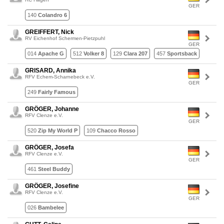
GER
140
Colandro 6
GREIFFERT, Nick
RV Eichenhof Schermen-Pietzpuhl
GER
014
Apache G
512
Volker 8
129
Clara 207
457
Sportsback
GRISARD, Annika
RFV Echem-Scharnebeck e.V.
GER
249
Fairly Famous
GRÖGER, Johanne
RFV Clenze e.V.
GER
520
Zip My World P
109
Chacco Rosso
GRÖGER, Josefa
RFV Clenze e.V.
GER
461
Steel Buddy
GRÖGER, Josefine
RFV Clenze e.V.
GER
026
Bambelee