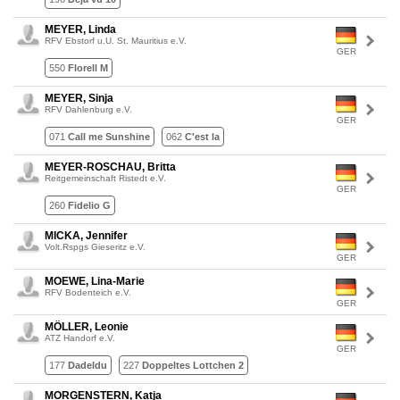
MEYER, Linda
RFV Ebstorf u.U. St. Mauritius e.V.
GER
550
Florell M
MEYER, Sinja
RFV Dahlenburg e.V.
GER
071
Call me Sunshine
062
C'est la
MEYER-ROSCHAU, Britta
Reitgemeinschaft Ristedt e.V.
GER
260
Fidelio G
MICKA, Jennifer
Volt.Rspgs Gieseritz e.V.
GER
MOEWE, Lina-Marie
RFV Bodenteich e.V.
GER
MÖLLER, Leonie
ATZ Handorf e.V.
GER
177
Dadeldu
227
Doppeltes Lottchen 2
MORGENSTERN, Katja