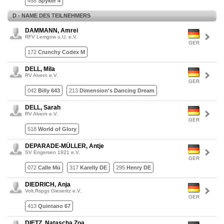
458
Spyker 4
D - NAME DES TEILNEHMERS
DAMMANN, Amrei
RFV Lemgow u.U. e.V.
GER
172
Crunchy Codex M
DELL, Mila
RV Alvern e.V.
GER
042
Billy 643
213
Dimension's Dancing Dream
DELL, Sarah
RV Alvern e.V.
GER
518
World of Glory
DEPARADE-MÜLLER, Antje
SV Engersen 1921 e.V.
GER
072
Calle Mü
317
Karelly DE
295
Henry DE
DIEDRICH, Anja
Volt.Rspgs Gieseritz e.V.
GER
413
Quintano 67
DIETZ, Natascha Zoa