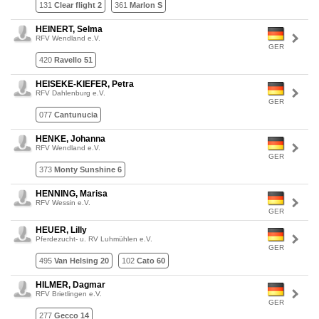
131
Clear flight 2
361
Marlon S
HEINERT, Selma
RFV Wendland e.V.
GER
420
Ravello 51
HEISEKE-KIEFER, Petra
RFV Dahlenburg e.V.
GER
077
Cantunucia
HENKE, Johanna
RFV Wendland e.V.
GER
373
Monty Sunshine 6
HENNING, Marisa
RFV Wessin e.V.
GER
HEUER, Lilly
Pferdezucht- u. RV Luhmühlen e.V.
GER
495
Van Helsing 20
102
Cato 60
HILMER, Dagmar
RFV Brietlingen e.V.
GER
277
Gecco 14