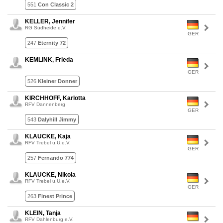
551
Con Classic 2
KELLER, Jennifer
RG Südheide e.V.
GER
247
Eternity 72
KEMLINK, Frieda
GER
526
Kleiner Donner
KIRCHHOFF, Karlotta
RFV Dannenberg
GER
543
Dalyhill Jimmy
KLAUCKE, Kaja
RFV Trebel u.U.e.V.
GER
257
Fernando 774
KLAUCKE, Nikola
RFV Trebel u.U.e.V.
GER
263
Finest Prince
KLEIN, Tanja
RFV Dahlenburg e.V.