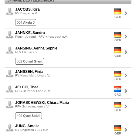
J - NAME DES TEILNEHMERS
JACOBS, Kira
RV Etingen e.V.
GER
004
Akela J
JAHNKE, Sandra
Pony-, Jugend-, RFV Knesebeck e.V.
GER
JANSING, Aenna Sophie
RFV Clenze e.V.
GER
552
Corral Giant
JANSSEN, Finja
RV Harsefeld u.Umg.e.V.
GER
JELCIC, Thea
RSG Uelzener Land e. V.
CRO
JORASCHEWSKI, Chiara Maria
RFV Schwalmpforte e.V.
GER
409
Quel Soleil
JUNG, Amelie
SV Engersen 1921 e.V.
GER