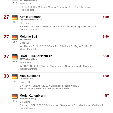
RFV Wendland e.V.
358
Makita - R
H / DR / 2013 / Makuna Matata / Courage / B: Rode,Tobias / Z:
Rode,Tobias
27
Kim Bargmann
5.50
RSG Uelzener Land e. V.
133
Cleverly 2
S / Holst / Schwb / 2010 / Connor / Liostro / B: Bargmann,Anja / Z:
Deecke,Michael
27
Melanie Saß
5.50
RFV Gartow
287
Grisu M
W / Hann / Schi / 2017 / Grey Top / Kolibri / B: Meyer GbR, / Z:
Meyer,Heinrich
27
Greta Elise Strathusen
5.50
RFV Trebel u.U.e.V.
368
Momme 2
W / DR / B / 2005 / Merlin / Navajo / B: Strathusen,Ida Maria / Z:
Walter,Christian
30
Maja Gödecke
5.00
RFV Lucie e.V.
242
Emely 76
S / Hann / Schwb / 2012 / Embassy I / Narew xx / B:
Hergenröther,Heino / Z: Hergenröther,Heino
Merle Kaltenbrunn
RT
PSG am Drömling e.V.
449
So Blond
S / Hann / Df / 2020 / So Unique / Samarant / B: Kaltenbrunn,Carina / Z:
Fisse,Jessica