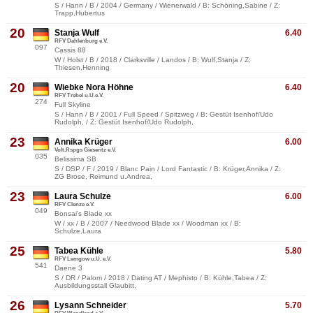
S / Hann / B / 2004 / Germany / Wienerwald / B: Schöning,Sabine / Z:
Trapp,Hubertus
20
Stanja Wulf
6.40
RFV Dahlenburg e.V.
097
Cassis 88
W / Holst / B / 2018 / Clarksville / Landos / B: Wulf,Stanja / Z:
Thiesen,Henning
20
Wiebke Nora Höhne
6.40
RFV Trebel u.U.e.V.
274
Full Skyline
S / Hann / B / 2001 / Full Speed / Spitzweg / B: Gestüt Isenhof/Udo
Rudolph, / Z: Gestüt Isenhof/Udo Rudolph,
23
Annika Krüger
6.00
Volt.Rspgs Gieseritz e.V.
035
Belissima SB
S / DSP / F / 2019 / Blanc Pain / Lord Fantastic / B: Krüger,Annika / Z:
ZG Brose, Reimund u.Andrea,
23
Laura Schulze
6.00
RFV Clenze e.V.
049
Bonsai's Blade xx
W / xx / B / 2007 / Needwood Blade xx / Woodman xx / B:
Schulze,Laura
25
Tabea Kühle
5.80
RFV Lemgow u.U. e.V.
541
Daene 3
S / DR / Palom / 2018 / Dating AT / Mephisto / B: Kühle,Tabea / Z:
Ausbildungsstall Glaubitt,
26
Lysann Schneider
5.70