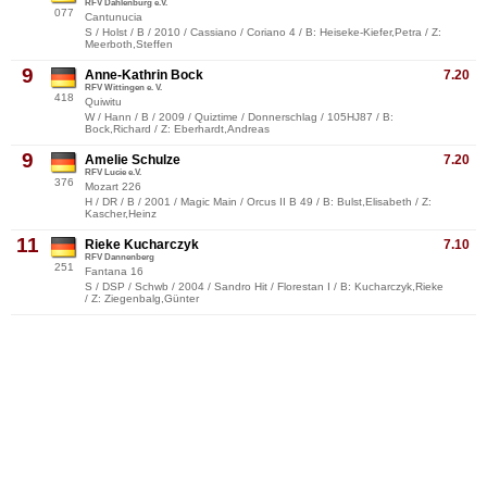
RFV Dahlenburg e.V.
077
Cantunucia
S / Holst / B / 2010 / Cassiano / Coriano 4 / B: Heiseke-Kiefer,Petra / Z:
Meerboth,Steffen
9
Anne-Kathrin Bock
7.20
RFV Wittingen e. V.
418
Quiwitu
W / Hann / B / 2009 / Quiztime / Donnerschlag / 105HJ87 / B:
Bock,Richard / Z: Eberhardt,Andreas
9
Amelie Schulze
7.20
RFV Lucie e.V.
376
Mozart 226
H / DR / B / 2001 / Magic Main / Orcus II B 49 / B: Bulst,Elisabeth / Z:
Kascher,Heinz
11
Rieke Kucharczyk
7.10
RFV Dannenberg
251
Fantana 16
S / DSP / Schwb / 2004 / Sandro Hit / Florestan I / B: Kucharczyk,Rieke
/ Z: Ziegenbalg,Günter