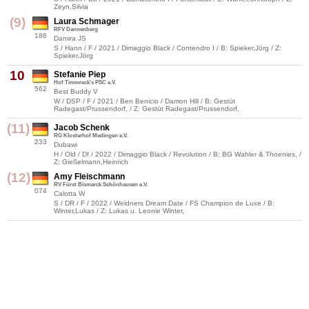
Zeyn,Silvia
(9)
Laura Schmager
RFV Dannenberg
186
Damira JS
S / Hann / F / 2021 / Dimaggio Black / Contendro I / B: Spieker,Jörg / Z:
Spieker,Jörg
10
Stefanie Piep
Hof Timmreck's PSC e.V.
562
Best Buddy V
W / DSP / F / 2021 / Ben Benicio / Damon Hill / B: Gestüt
Radegast/Prussendorf, / Z: Gestüt Radegast/Prussendorf,
(11)
Jacob Schenk
RG Klosterhof Medingen e.V.
233
Dubawi
H / Old / Df / 2022 / Dimaggio Black / Revolution / B: BG Wahler & Thoenies, /
Z: Gießelmann,Heinrich
(12)
Amy Fleischmann
RV Fürst Bismarck Schönhausen e.V.
074
Calotta W
S / DR / F / 2022 / Weidners Dream Date / FS Champion de Luxe / B:
Winter,Lukas / Z: Lukas u. Leonie Winter,