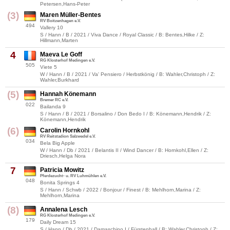
Petersen,Hans-Peter
(3)
Maren Müller-Bentes
RV Boitzenhagen e.V.
494
Vallery 10
S / Hann / B / 2021 / Viva Dance / Royal Classic / B: Bentes,Hilke / Z:
Hillmann,Marten
4
Maeva Le Goff
RG Klosterhof Medingen e.V.
505
Viete 5
W / Hann / B / 2021 / Va' Pensiero / Herbstkönig / B: Wahler,Christoph / Z:
Wahler,Burkhard
(5)
Hannah Könemann
Bremer RC e.V.
022
Bailanda 9
S / Hann / B / 2021 / Borsalino / Don Bedo I / B: Könemann,Hendrik / Z:
Könemann,Hendrik
(6)
Carolin Hornkohl
RV Reitstadion Salzwedel e.V.
034
Bela Big Apple
W / Hann / Db / 2021 / Belantis II / Wind Dancer / B: Hornkohl,Ellen / Z:
Driesch,Helga Nora
7
Patricia Mowitz
Pferdezucht- u. RV Luhmühlen e.V.
048
Bonita Springs 4
S / Hann / Schwb / 2022 / Bonjour / Finest / B: Mehlhorn,Marina / Z:
Mehlhorn,Marina
(8)
Annalena Lesch
RG Klosterhof Medingen e.V.
179
Daily Dream 15
S / Hann / Db / 2021 / Damaschino I / Fürstenball / B: Wahler,Christoph / Z: