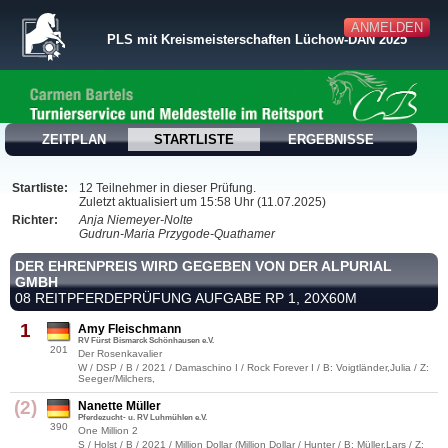
ANMELDEN
PLS mit Kreismeisterschaften Lüchow-DAN 2025
ZEITPLAN
STARTLISTE
ERGEBNISSE
Startliste:
12 Teilnehmer in dieser Prüfung.
Zuletzt aktualisiert um 15:58 Uhr (11.07.2025)
Richter:
Anja Niemeyer-Nolte
Gudrun-Maria Przygode-Quathamer
DER EHRENPREIS WIRD GEGEBEN VON DER ALPURIAL
GMBH
08 REITPFERDEPRÜFUNG AUFGABE RP 1, 20X60M
1
Amy Fleischmann
RV Fürst Bismarck Schönhausen e.V.
201
Der Rosenkavalier
W / DSP / B / 2021 / Damaschino I / Rock Forever I / B: Voigtländer,Julia / Z:
Seeger/Milchers,
(2)
Nanette Müller
Pferdezucht- u. RV Luhmühlen e.V.
390
One Million 2
S / Holst / B / 2021 / Million Dollar (Million Dollar / Hunter / B: Müller,Lars / Z: