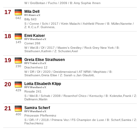
W / Großbritan / Fuchs / 2009 / B: Amy Sophie Ihnen
17
Mila Dell
RV Alvern e.V.
042
Billy 643
S / Conne / Schi / 2017 / Kirrin Malachi / Ashfield Plover / B: Müller,Nanette /
Z: K.C.u.F. Guinness,
18
Enni Kaiser
RFV Wendland e.V.
145
Comet 268
W / Wel.B / Df / 2017 / Mastro's Gredley / Rock Grey New York / B:
Strathusen,Kathrin / Z: Schuster,Axel
19
Greta Elise Strathusen
RFV Trebel u.U.e.V.
230
Drachenherz 12
W / DR / Df / 2020 / Dreidimensional I AT NRW / Mephisto / B:
Strathusen,Greta Elise / Z: Sarah u.Jan Glaubitt,
20
Lotta Elisabeth Klipp
RFV Wendland e.V.
429
Rosalie 241
S / Wel.B / Schwb / 2008 / Rosenhof Chico / Kentucky / B: Koletzke,Frank / Z:
Dallmann,Martin
21
Samira Scherf
RFV Wendland e.V.
400
Prinzessin Pfefferminz
S / DR / F / 2018 / Primera Vez / FS Champion de Luxe / B: Scherf,Samira / Z:
Fischer,Heinz