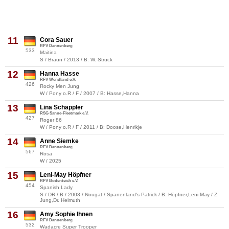
11
Cora Sauer
RFV Dannenberg
533
Maitina
S / Braun / 2013 / B: W. Struck
12
Hanna Hasse
RFV Wendland e.V.
426
Rocky Men Jung
W / Pony o.R / F / 2007 / B: Hasse,Hanna
13
Lina Schappler
RSG Sanne-Fleetmark e.V.
427
Roger 86
W / Pony o.R / F / 2011 / B: Doose,Henrikje
14
Anne Siemke
RFV Dannenberg
567
Rosa
W / 2025
15
Leni-May Höpfner
RFV Bodenteich e.V.
454
Spanish Lady
S / DR / B / 2003 / Nougat / Spanenland's Patrick / B: Höpfner,Leni-May / Z:
Jung,Dr. Helmuth
16
Amy Sophie Ihnen
RFV Dannenberg
532
Wadacre Super Trooper