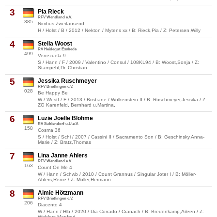
3
Pia Rieck
RFV Wendland e.V.
385
Nimbus Zweitausend
H / Holst / B / 2012 / Nekton / Mytens xx / B: Rieck,Pia / Z: Petersen,Willy
4
Stella Woost
RV Heidegut Eschede
499
Venezuela 9
S / Hann / F / 2009 / Valentino / Consul / 108KL94 / B: Woost,Sonja / Z:
Stampehl,Dr. Christian
5
Jessika Ruschmeyer
RFV Brietlingen e.V.
028
Be Happy Be
W / Westf / F / 2013 / Brisbane / Wolkenstein II / B: Ruschmeyer,Jessika / Z:
ZG Karenfeld, Bernhard u.Martina,
6
Luzie Joelle Blohme
RV Suhlendorf u.U.e.V.
158
Cosma 36
S / Holst / Schi / 2007 / Cassini II / Sacramento Son / B: Geschinsky,Anna-
Marie / Z: Bratz,Thomas
7
Lina Janne Ahlers
RFV Wendland e.V.
163
Count On Me 4
W / Hann / Schwb / 2010 / Count Grannus / Singular Joter I / B: Möller-
Ahlers,Renie / Z: Möller,Hermann
8
Aimie Hötzmann
RFV Brietlingen e.V.
206
Diacento 4
W / Hann / Hlb / 2020 / Dia Corrado / Cranach / B: Bredenkamp,Aileen / Z:
Wohlers,Manfred