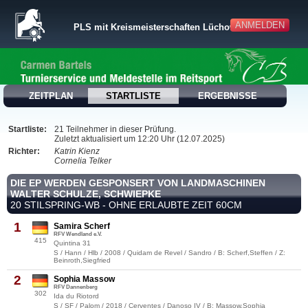
ANMELDEN
PLS mit Kreismeisterschaften Lüchow-DAN 2025
ZEITPLAN
STARTLISTE
ERGEBNISSE
Startliste:
21 Teilnehmer in dieser Prüfung.
Zuletzt aktualisiert um 12:20 Uhr (12.07.2025)
Richter:
Katrin Kienz
Cornelia Telker
DIE EP WERDEN GESPONSERT VON LANDMASCHINEN
WALTER SCHULZE, SCHWIEPKE
20 STILSPRING-WB - OHNE ERLAUBTE ZEIT 60CM
1
Samira Scherf
RFV Wendland e.V.
415
Quintina 31
S / Hann / Hlb / 2008 / Quidam de Revel / Sandro / B: Scherf,Steffen / Z:
Beinroth,Siegfried
2
Sophia Massow
RFV Dannenberg
302
Ida du Riotord
S / SF / Palom / 2018 / Cerventes / Danoso IV / B: Massow,Sophia