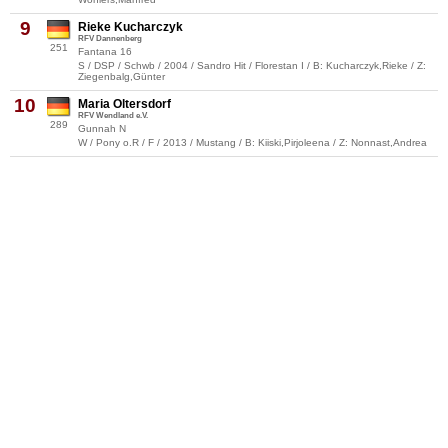
9
Rieke Kucharczyk
RFV Dannenberg
251
Fantana 16
S / DSP / Schwb / 2004 / Sandro Hit / Florestan I / B: Kucharczyk,Rieke / Z:
Ziegenbalg,Günter
10
Maria Oltersdorf
RFV Wendland e.V.
289
Gunnah N
W / Pony o.R / F / 2013 / Mustang / B: Kiiski,Pirjoleena / Z: Nonnast,Andrea