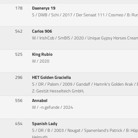
178
Daenerys 19
S / DWB / Schi / 2017 / Der Senaat 111 / Cosmeo / B: Rum
542
Carlos 906
W / IrishCob / SmBlS / 2020 / Unique Gypsy Horses Cream
525
King Rubio
W / 2020
296
HET Golden Graciella
S / DR / Palom / 2009 / Gandalf / Hamrik's Golden Arak 
Z: Gestüt Hesselteich GmbH,
556
Annabel
W / -n.gefunde / 2024
454
Spanish Lady
S / DR / B / 2003 / Nougat / Spanenland's Patrick / B: Höp
Helmuth