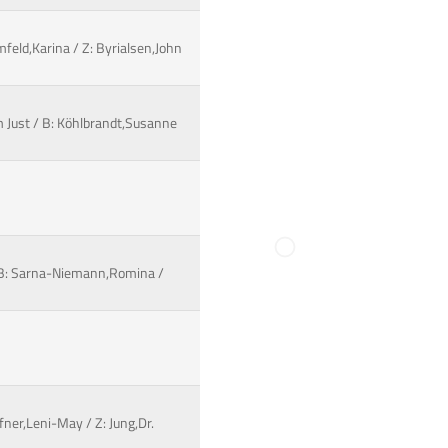
feld,Karina / Z: Byrialsen,John
 Just / B: Köhlbrandt,Susanne
/ B: Sarna-Niemann,Romina /
fner,Leni-May / Z: Jung,Dr.