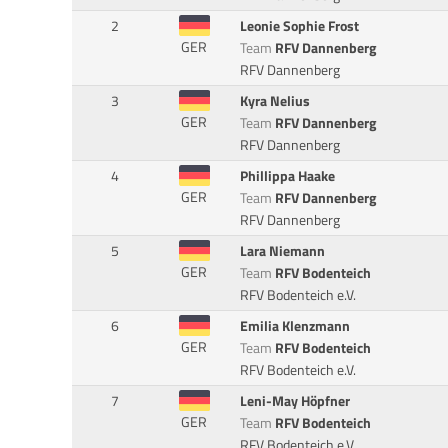
2
Leonie Sophie Frost
GER
Team
RFV Dannenberg
RFV Dannenberg
3
Kyra Nelius
GER
Team
RFV Dannenberg
RFV Dannenberg
4
Phillippa Haake
GER
Team
RFV Dannenberg
RFV Dannenberg
5
Lara Niemann
GER
Team
RFV Bodenteich
RFV Bodenteich e.V.
6
Emilia Klenzmann
GER
Team
RFV Bodenteich
RFV Bodenteich e.V.
7
Leni-May Höpfner
GER
Team
RFV Bodenteich
RFV Bodenteich e.V.