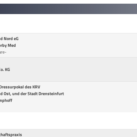
nd Nord eG
erby Med
are-
o. KG
ressurpokal des KRV
d Ost, und der Stadt Drensteinfurt
imphoff
chaftspraxis