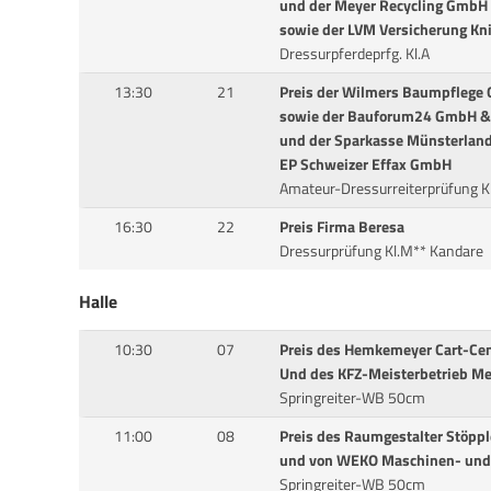
und der Meyer Recycling GmbH
sowie der LVM Versicherung Kn
Dressurpferdeprfg. Kl.A
13:30
21
Preis der Wilmers Baumpflege
sowie der Bauforum24 GmbH & 
und der Sparkasse Münsterland
EP Schweizer Effax GmbH
Amateur-Dressurreiterprüfung K
16:30
22
Preis Firma Beresa
Dressurprüfung Kl.M** Kandare
Halle
10:30
07
Preis des Hemkemeyer Cart-Cen
Und des KFZ-Meisterbetrieb M
Springreiter-WB 50cm
11:00
08
Preis des Raumgestalter Stöppl
und von WEKO Maschinen- und
Springreiter-WB 50cm