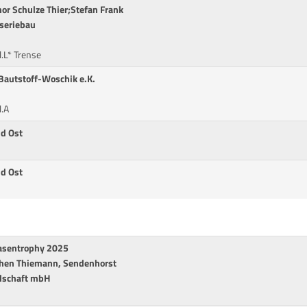
hor Schulze Thier;Stefan Frank
oseriebau
.L* Trense
Bautstoff-Woschik e.K.
l.A
nd Ost
nd Ost
Rasentrophy 2025
chen Thiemann, Sendenhorst
lschaft mbH