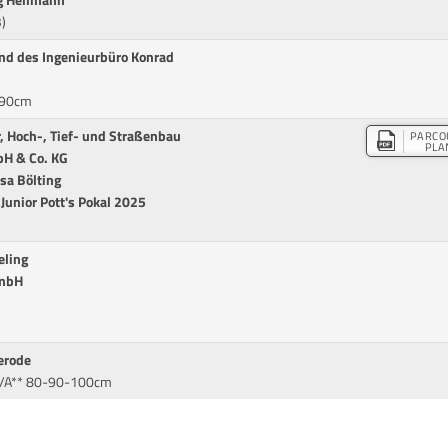
)
nd des Ingenieurbüro Konrad
* 90cm
, Hoch-, Tief- und Straßenbau
PARCO
PLA
bH & Co. KG
sa Bölting
unior Pott's Pokal 2025
eling
GmbH
erode
*/A** 80-90-100cm