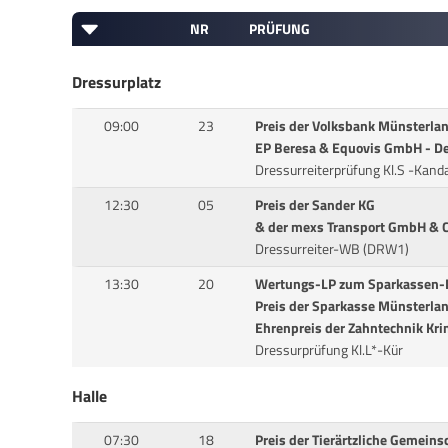
NR
PRÜFUNG
Dressurplatz
09:00
23
Preis der Volksbank Münsterla
EP Beresa & Equovis GmbH - D
Dressurreiterprüfung Kl.S -Kand
12:30
05
Preis der Sander KG
& der mexs Transport GmbH & C
Dressurreiter-WB (DRW1)
13:30
20
Wertungs-LP zum Sparkassen-D
Preis der Sparkasse Münsterlan
Ehrenpreis der Zahntechnik Kr
Dressurprüfung Kl.L*-Kür
Halle
07:30
18
Preis der Tierärtzliche Gemeins