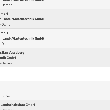
pp-Damen
 GmbH
nn Land-/Gartentechnik GmbH
pp-Damen
 GmbH
nn Land-/Gartentechnik GmbH
pp-Damen
istian Vosseberg
chnik GmbH
p-Herren
it 65cm
nd Landschaftsbau GmbH
ng Hellmann