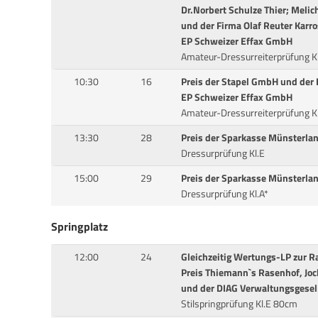
Dr.Norbert Schulze Thier; Melic
und der Firma Olaf Reuter Karr
EP Schweizer Effax GmbH
Amateur-Dressurreiterprüfung Kl
10:30
16
Preis der Stapel GmbH und der 
EP Schweizer Effax GmbH
Amateur-Dressurreiterprüfung K
13:30
28
Preis der Sparkasse Münsterla
Dressurprüfung Kl.E
15:00
29
Preis der Sparkasse Münsterla
Dressurprüfung Kl.A*
Springplatz
12:00
24
Gleichzeitig Wertungs-LP zur 
Preis Thiemann`s Rasenhof, Jo
und der DIAG Verwaltungsgesel
Stilspringprüfung Kl.E 80cm