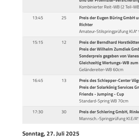
Kombinierter Reit-WB (2 Teil-WB
13:45
25
Preis der Eugen Büring GmbH u
Richter
Amateur-Stilspringprüfung Kl.A
15:15
12
Preis der Berndhard Horstkötter
Preis der Wilhelm Zumdiek Gm
Sonderpreis gegeben von Vanes
Gleichzeitig Wertungs-WB zum J
Geländereiter-WB 60cm
16:45
13
Preis des Schlepper-Center Vög
Preis der Solarkönig Services 
Friends - Jumping - Cup
Standard-Spring WB 70cm
17:30
30
Preis der Schlering GmbH, Rink
Mannsch.-Springprüfung Kl.E/A
Sonntag, 27. Juli 2025