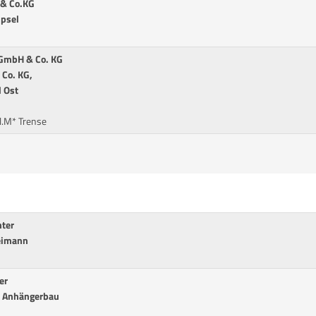
 & Co.KG
ipsel
 GmbH & Co. KG
Co. KG,
 Ost
l.M* Trense
ter
eimann
er
 Anhängerbau