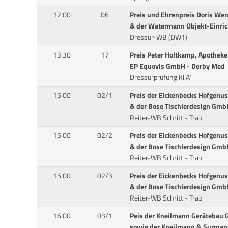
12:00
06
Preis und Ehrenpreis Doris We
& der Watermann Objekt-Einri
Dressur-WB (DW1)
13:30
17
Preis Peter Holtkamp, Apotheke
EP Equovis GmbH - Derby Med
Dressurprüfung Kl.A*
15:00
02/1
Preis der Eickenbecks Hofgenu
& der Bose Tischlerdesign Gmb
Reiter-WB Schritt - Trab
15:00
02/2
Preis der Eickenbecks Hofgenu
& der Bose Tischlerdesign Gmb
Reiter-WB Schritt - Trab
15:00
02/3
Preis der Eickenbecks Hofgenu
& der Bose Tischlerdesign Gmb
Reiter-WB Schritt - Trab
16:00
03/1
Peis der Kneilmann Gerätebau
sowie der Kneilmann & Surma