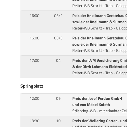
Reiter-WB Schritt - Trab - Galo
16:00
03/2
Peis der Kneilmann Gerätebau
sowie der Kneilmann & Surma
Reiter-WB Schritt - Trab - Galo
16:00
03/3
Peis der Kneilmann Gerätebau
sowie der Kneilmann & Surma
Reiter-WB Schritt - Trab - Galo
17:00
04
Preis der LVM Versicherung Chr
& der Dirrk Lohmann Elektrote
Reiter-WB Schritt - Trab - Galop
Springplatz
12:00
09
Preis der Josef Perdun GmbH
und von Möbel Kofoth
Stilspring-WB - mit erlaubter Ze
13:30
10
Preis der Wellering Garten- u
und der Provinzial-Versicheru