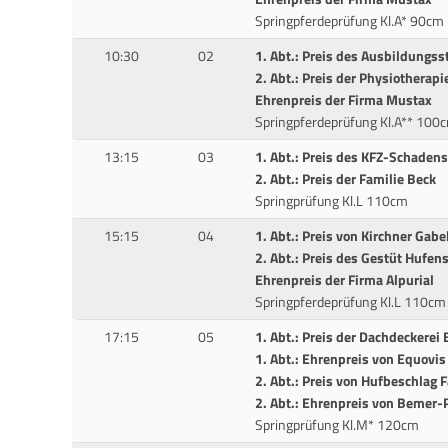
Springpferdeprüfung Kl.A* 90cm
10:30
02
1. Abt.: Preis des Ausbildungs
2. Abt.: Preis der Physiotherap
Ehrenpreis der Firma Mustax
Springpferdeprüfung Kl.A** 100
13:15
03
1. Abt.: Preis des KFZ-Schaden
2. Abt.: Preis der Familie Beck
Springprüfung Kl.L 110cm
15:15
04
1. Abt.: Preis von Kirchner Gabe
2. Abt.: Preis des Gestüt Hufen
Ehrenpreis der Firma Alpurial
Springpferdeprüfung Kl.L 110cm
17:15
05
1. Abt.: Preis der Dachdeckerei 
1. Abt.: Ehrenpreis von Equovi
2. Abt.: Preis von Hufbeschlag 
2. Abt.: Ehrenpreis von Bemer-
Springprüfung Kl.M* 120cm