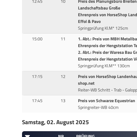
12:45
10
Preis des Planungsbüro Breiten
Landschaftsbau Große
Ehrenpreis von HorseShop Lan
Effol & Pavo
Springprüfung Kl.M* 125cm
15:00
11
1. Abt.: Preis von MBH Metallb
Ehrenpreis der Hengststation T
2. Abt.: Preis der Waresa Bau 
Ehrenpreis der Hengststation V
Springprüfung Kl.M** 130cm
17:15
12
Preis von HorseShop Landenhau
shop.net
Reiter-WB Schritt - Trab - Galop
17:45
13
Preis von Schwarze Equestrian
Springreiter-WB 40cm
Samstag, 02. August 2025
NR
PRÜFUNG