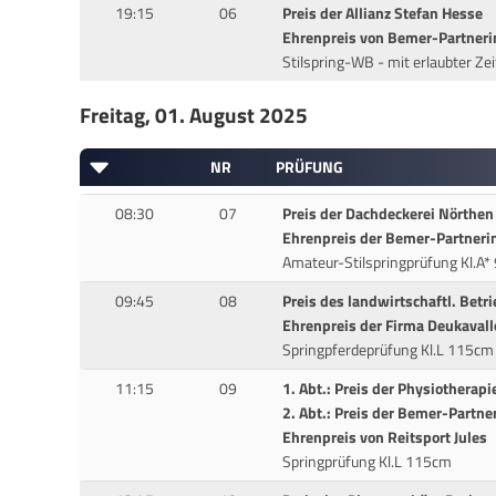
19:15
06
Preis der Allianz Stefan Hesse
Ehrenpreis von Bemer-Partner
Stilspring-WB - mit erlaubter Ze
Freitag, 01. August 2025
NR
PRÜFUNG
08:30
07
Preis der Dachdeckerei Nörth
Ehrenpreis der Bemer-Partneri
Amateur-Stilspringprüfung Kl.A
09:45
08
Preis des landwirtschaftl. Betr
Ehrenpreis der Firma Deukavall
Springpferdeprüfung Kl.L 115cm
11:15
09
1. Abt.: Preis der Physiotherapie
2. Abt.: Preis der Bemer-Partn
Ehrenpreis von Reitsport Jules
Springprüfung Kl.L 115cm