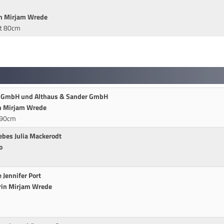
in Mirjam Wrede
it 80cm
en GmbH und Althaus & Sander GmbH
n Mirjam Wrede
* 90cm
iebes Julia Mackerodt
o
 Jennifer Port
erin Mirjam Wrede