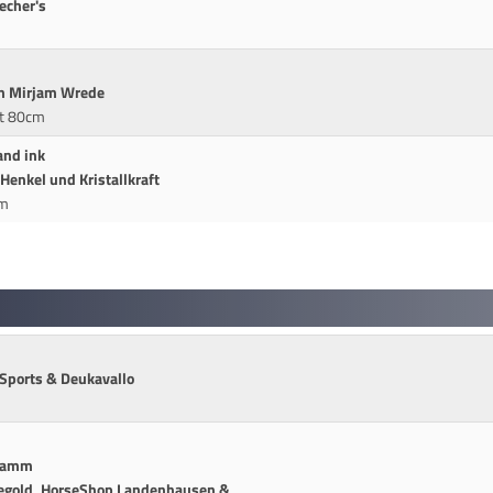
echer's
in Mirjam Wrede
it 80cm
and ink
enkel und Kristallkraft
cm
Sports & Deukavallo
hramm
rdegold, HorseShop Landenhausen &