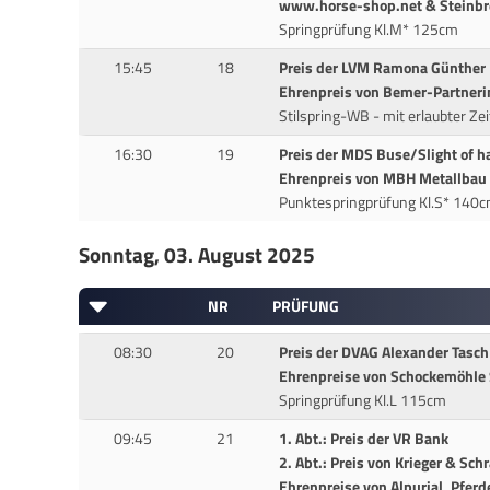
www.horse-shop.net & Steinbr
Springprüfung Kl.M* 125cm
15:45
18
Preis der LVM Ramona Günther
Ehrenpreis von Bemer-Partner
Stilspring-WB - mit erlaubter Ze
16:30
19
Preis der MDS Buse/Slight of h
Ehrenpreis von MBH Metallbau H
Punktespringprüfung Kl.S* 140
Sonntag, 03. August 2025
NR
PRÜFUNG
08:30
20
Preis der DVAG Alexander Tasch
Ehrenpreise von Schockemöhle 
Springprüfung Kl.L 115cm
09:45
21
1. Abt.: Preis der VR Bank
2. Abt.: Preis von Krieger & Sc
Ehrenpreise von Alpurial, Pfe