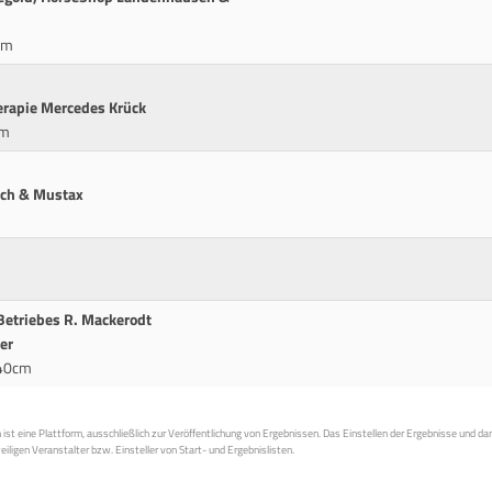
cm
erapie Mercedes Krück
cm
ich & Mustax
 Betriebes R. Mackerodt
er
140cm
st eine Plattform, ausschließlich zur Veröffentlichung von Ergebnissen. Das Einstellen der Ergebnisse und da
weiligen Veranstalter bzw. Einsteller von Start- und Ergebnislisten.