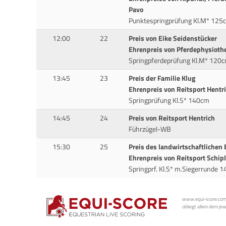
Pavo
Punktespringprüfung Kl.M* 125
12:00
22
Preis von Eike Seidenstücker
Ehrenpreis von Pferdephysioth
Springpferdeprüfung Kl.M* 120
13:45
23
Preis der Familie Klug
Ehrenpreis von Reitsport Hentr
Springprüfung Kl.S* 140cm
14:45
24
Preis von Reitsport Hentrich
Führzügel-WB
15:30
25
Preis des landwirtschaftlichen
Ehrenpreis von Reitsport Schipl
Springprf. Kl.S* m.Siegerrunde 
www.equi-score.com i
obliegt allein dem je