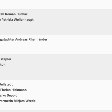
stall Roman Duchac
ie Patrizia Wollenhaupt
cm
sgutachter Andreas Rheinländer
lstapler
stuhl
Bellstedt
s Florian Hickmann
Falko Depold
Partnerin Mirjam Wrede