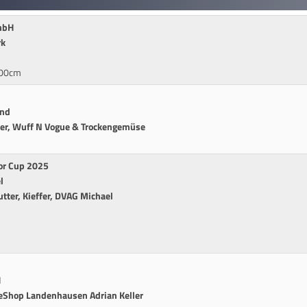
GmbH
rk
100cm
and
ler, Wuff N Vogue & Trockengemüse
ior Cup 2025
l
utter, Kieffer, DVAG Michael
H
seShop Landenhausen Adrian Keller