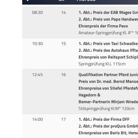
08:30
14
1. Abt.: Preis der EAB Mages 
2. Abt.: Preis von Pape Handwe
Ehrenpreis der Firma Pavo
Amateur-Springprüfung Kl. A** 
10:30
15
1. Abt.: Preis von Taxi Schwalbe
2. Abt.: Preis des Autohaus Iffl
Ehrenpreis von Reitsport Schip
Springprüfung Kl.L 115cm
12:45
16
Qualifikation Partner Pferd Jun
Preis von Dr. med. Bernd Manse
Ehrenpreise von Stiefel Pferdef
Hagedorn &
Bemer-Partnerin Mirjam Wrede
Stilspringprüfung Kl.M* 120cm
14:00
17
1. Abt.: Preis der Firma DFF
2. Abt.: Preis der proQura Gmb
Ehrenpreise von Beris Bit, Hor