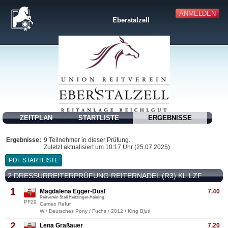
ANMELDEN
Eberstalzell
ZEITPLAN
STARTLISTE
ERGEBNISSE
Ergebnisse:
9 Teilnehmer in dieser Prüfung.
Zuletzt aktualisiert um 10:17 Uhr (25.07.2025)
PDF STARTLISTE
2 DRESSURREITERPRÜFUNG REITERNADEL (R3) KL.LZF
1
Magdalena Egger-Dusl
7.40
Reitverein Stall Heitzinger-Haining
PF29
Cameo Refur
W / Deutsches Pony / Fuchs / 2012 / King Bjuti
2
Lena Graßauer
7.20