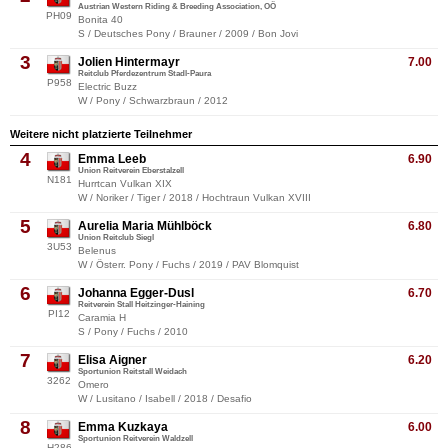
Austrian Western Riding & Breeding Association, OÖ
PH09
Bonita 40
S / Deutsches Pony / Brauner / 2009 / Bon Jovi
3
Jolien Hintermayr
7.00
Reitclub Pferdezentrum Stadl-Paura
P958
Electric Buzz
W / Pony / Schwarzbraun / 2012
Weitere nicht platzierte Teilnehmer
4
Emma Leeb
6.90
Union Reitverein Eberstalzell
N181
Hurrtcan Vulkan XIX
W / Noriker / Tiger / 2018 / Hochtraun Vulkan XVIII
5
Aurelia Maria Mühlböck
6.80
Union Reitclub Siegl
3U53
Belenus
W / Österr. Pony / Fuchs / 2019 / PAV Blomquist
6
Johanna Egger-Dusl
6.70
Reitverein Stall Heitzinger-Haining
PI12
Caramia H
S / Pony / Fuchs / 2010
7
Elisa Aigner
6.20
Sportunion Reitstall Weidach
3262
Omero
W / Lusitano / Isabell / 2018 / Desafio
8
Emma Kuzkaya
6.00
Sportunion Reitverein Waldzell
H286