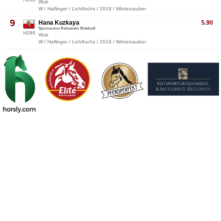
Wuk
W / Haflinger / Lichtfuchs / 2019 / Winterzauber
9
Hana Kuzkaya
5.90
Sportunion Reitverein Waldzell
H286
Wuk
W / Haflinger / Lichtfuchs / 2019 / Winterzauber