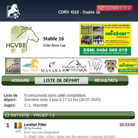
SE CONNECTER
CDRV 4110 - Stable 16
HORAIRE
LISTE DE DÉPART
RÉSULTATS
Liste de
9 concurrents dans cette compétition.
départ:
Dernière mise à jour à 17:12 hrs (30.07.2025)
Juges:
C:
L. Marnette
13 INITIATIE - PROEF I.3
1
Lenthel Pillet
10:33:00
SK De Pauwkes
105
Eros Van Het Slagershof
G / BWP / Bai / 2004 / Utrillo Van De Heffinck / Lancelot 93.639 /