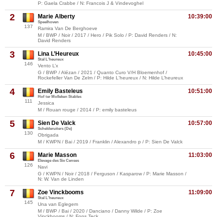
P: Gaela Crabbe / N: Francois J & Vindevoghel
2
Marie Alberty
10:39:00
Speelhoven
137
Ramira Van De Berghoeve
M / BWP / Noir / 2017 / Hero / Pik Solo / P: David Renders / N:
David Renders
3
Lina L’Heureux
10:45:00
Stal L'heureux
146
Vento L’x
G / BWP / Alézan / 2021 / Quanto Curo V/H Bloemenhof /
Rockefeller Van De Zelm / P: Hilde L'heureux / N: Hilde L’heureux
4
Emily Basteleus
10:51:00
Hof ter Molleken Stables
111
Jessica
M / Rouan rouge / 2014 / P: emily basteleus
5
Sien De Valck
10:57:00
Schelderuiters (De)
130
Obrigada
M / KWPN / Bai / 2019 / Franklin / Alexandro p / P: Sien De Valck
6
Marie Masson
11:03:00
Elevage des Six Censes
126
Navi
G / KWPN / Noir / 2018 / Ferguson / Kasparow / P: Marie Masson /
N: W. Van de Linden
7
Zoe Vinckbooms
11:09:00
Stal L'heureux
145
Una van Eglegem
M / BWP / Bai / 2020 / Danciano / Danny Wilde / P: Zoe
Vinckbooms / N: Fons Teck