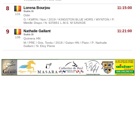
8
Lorena Bourjou
11:15:00
Stable 16
131
Odin
G / KWPN / Noir / 2019 / KINGSTON BLUE HORS / WYNTON / P:
Mireille Draps / N: 925861 L.M.S. M SAVAGE
9
Nathalie Gallant
11:21:00
Stable 16
136
Quimera HN
M / PRE / Gris, Torda / 2018 / Galan HN / Plato / P: Nathalie
Gallant / N: Eloy Pierre