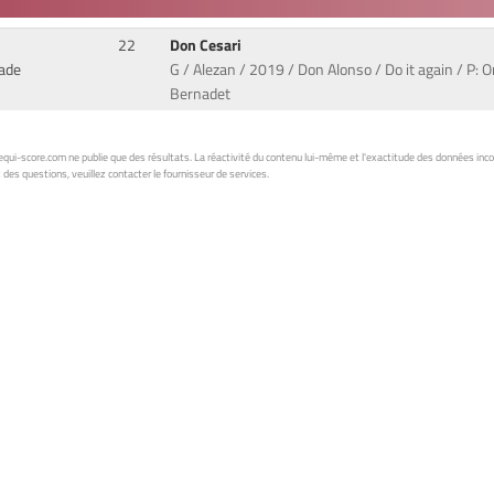
22
Don Cesari
Jade
G / Alezan / 2019 / Don Alonso / Do it again / P: O
Bernadet
ui-score.com ne publie que des résultats. La réactivité du contenu lui-même et l'exactitude des données inc
 des questions, veuillez contacter le fournisseur de services.