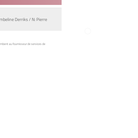
mbeline Derriks / N: Pierre
ombent au fournisseur de services de