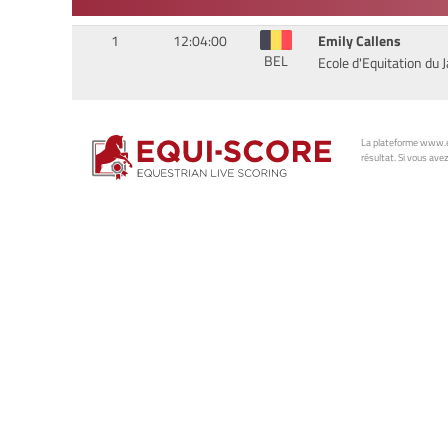
1
12:04:00
Emily Callens
BEL
Ecole d'Equitation du 
La plateforme www.eq
résultat. Si vous avez