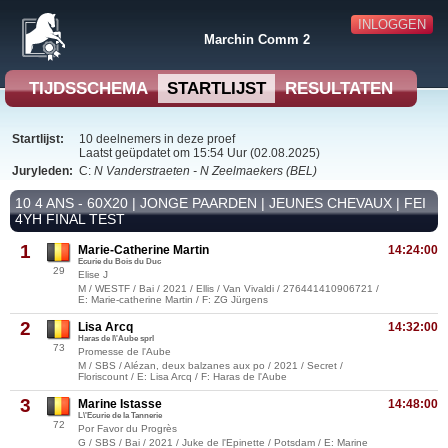
INLOGGEN
Marchin Comm 2
TIJDSSCHEMA
STARTLIJST
RESULTATEN
Startlijst:
10 deelnemers in deze proef
Laatst geüpdatet om 15:54 Uur (02.08.2025)
Juryleden:
C:
N Vanderstraeten - N Zeelmaekers (BEL)
10 4 ANS - 60X20 | JONGE PAARDEN | JEUNES CHEVAUX | FEI
4YH FINAL TEST
1
Marie-Catherine Martin
14:24:00
Ecurie du Bois du Duc
29
Elise J
M / WESTF / Bai / 2021 / Ellis / Van Vivaldi / 276441410906721 /
E: Marie-catherine Martin / F: ZG Jürgens
2
Lisa Arcq
14:32:00
Haras de l\'Aube sprl
73
Promesse de l'Aube
M / SBS / Alézan, deux balzanes aux po / 2021 / Secret /
Floriscount / E: Lisa Arcq / F: Haras de l'Aube
3
Marine Istasse
14:48:00
L\'Ecurie de la Tannerie
72
Por Favor du Progrès
G / SBS / Bai / 2021 / Juke de l'Epinette / Potsdam / E: Marine