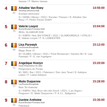
Istasse / F: Marine Istasse
4
Athaline Van Roey
14:56:00
Verwimp (dressuurstal)
31
Everlast winhorses'
G / HANN / Alézan / 2021 / Escolar / Fiorano / E: Athaline Van
Roey / F: Pedro Pavao GmbH
5
Valerie Louyet
15:04:00
Ecurie Boulant Fontaine Asbl
75
REAL GLAMOUR DXB
G / KWPN / Noir, BAI FONCE / 2021 / GLAMOURDALE / VITALIS /
E: Valerie Louyet / F: N. LANKESTER
6
Lisa Parewyk
15:12:00
Les Ecuries Bucephale
56
Magic Rose VI
M / OLDBG / Alézan / 2021 / Fürst Romancier / Sandro Hit / E: Lisa
Parewyk / F: G. van Ingelgem
7
Angelique Hostyn
15:20:00
Ecole d'Equitation du Jade
71
Pergentyna du Ponjia
M / SBS / Bai / 2021 / Fidertanz / Don Jazz Texel / E: Adelyne
Lisbet / F: Lisbet Adelyne
8
Maite Duquenne
15:28:00
Les Ecuries Bucephale
77
Rein Ter Kwincke
G / KWPN / Noir, Brun très très foncé / 2021 / Las Vegas /
Ferguson / E: Maite Duquenne / F: A.J.L. Splippens
9
Justine Anthoine
15:36:00
Ecurie Boulant Fontaine Asbl
32
Fiderback