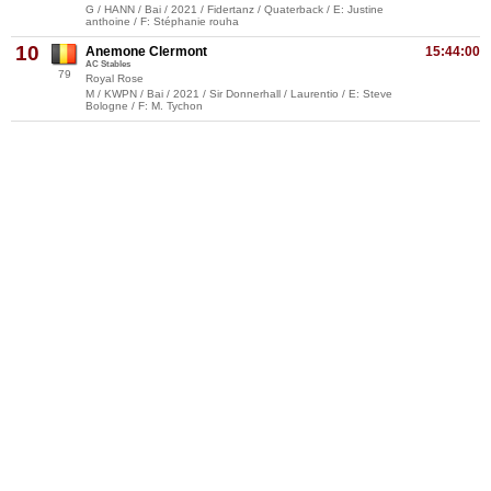
G / HANN / Bai / 2021 / Fidertanz / Quaterback / E: Justine
anthoine / F: Stéphanie rouha
10
Anemone Clermont
15:44:00
AC Stables
79
Royal Rose
M / KWPN / Bai / 2021 / Sir Donnerhall / Laurentio / E: Steve
Bologne / F: M. Tychon