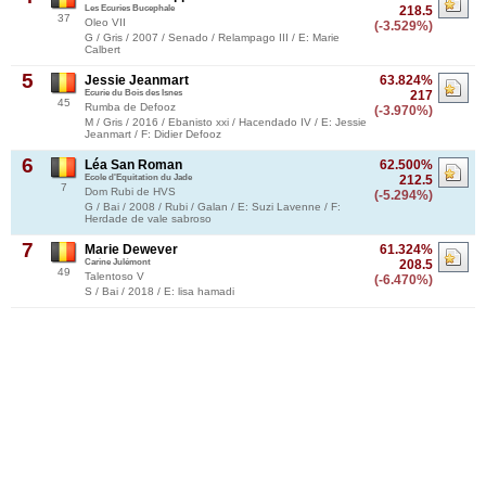
Les Ecuries Bucephale
218.5
37
Oleo VII
(-3.529%)
G / Gris / 2007 / Senado / Relampago III / E: Marie
Calbert
5
Jessie Jeanmart
63.824%
Ecurie du Bois des Isnes
217
45
Rumba de Defooz
(-3.970%)
M / Gris / 2016 / Ebanisto xxi / Hacendado IV / E: Jessie
Jeanmart / F: Didier Defooz
6
Léa San Roman
62.500%
Ecole d'Equitation du Jade
212.5
7
Dom Rubi de HVS
(-5.294%)
G / Bai / 2008 / Rubi / Galan / E: Suzi Lavenne / F:
Herdade de vale sabroso
7
Marie Dewever
61.324%
Carine Julémont
208.5
49
Talentoso V
(-6.470%)
S / Bai / 2018 / E: lisa hamadi