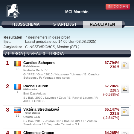
INLOGGEN
MCI Marchin
TIJDSSCHEMA
STARTLIJST
RESULTATEN
Resultaten
7 deelnemers in deze proef
lijst:
Laatst geüpdatet op 14:05 Uur (03.08.2025)
Juryleden:
C:
ASSENDONCK, Martine (BEL)
7 LISBOA | NIVEAU 3 | LISBOA
1
Candice Schepers
67.794%
Stal de Meeren
230.5
38
Porfiado De Jc IV
G / PRE / Gris / 2015 / Nazareno / Limeno / E: Candice
Schepers / F: Yeguada tres cotos
2
Rachel Lauron
67.206%
HDB stables
228.5
9
Emir Das Arribas
(-0.588%)
S / Bai / 2009 / Laverco / Zeus / E: Rachel Lauron / F:
JOSE FONTES
3
Viktória Strednaková
65.147%
Troyan Stables
221.5
35
Ocalzo CEN
(-2.647%)
S / Bai / 2010 / Jordan Cen / Baturro XIV / E: Viktória
Strednaková / F: Yeguada Centurion S.L.
4
Clémence Crappe
64.265%