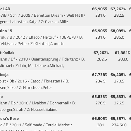
ro LAD
66,905%
67,262%
WB / Schi / 2009 / Benetton Dream / Welt Hit II
/
281.0
282.5
rgens-Lahnstein,Katja / Z: Clausen,Mille
ino 15
66,905%
68,095%
rak. / B / 2012 / Elfado / Herzruf
/ 108PE78 / B:
281.0
286.0
feld,Hans-Peter / Z: Kleinfeld,Annette
t Kodiak
67,262%
67,381%
Hann / Df / 2018 / Quantensprung / Fidertanz
/ B:
282.5
283.0
Michael / Z: Jahr, Madeleine u.Michael,
tooja
67,738%
64,405%
olst / Db / 2015 / Catoo / Florestan I
/ B:
284.5
270.5
sen,Silke / Z: Hinrichsen,Peter
lo
65,833%
65,833%
ann / Db / 2018 / Livaldon / Donnerhall
/ B:
276.5
276.5
perger,Sarah / Z: Neubert,Sabine
ndra's Rose
66,905%
65,357%
ld / B / 2011 / Self made / Cordial Medoc
/
281
274.500