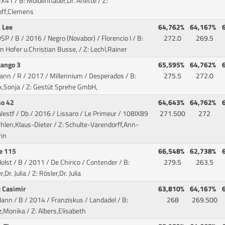
X41 / B: Moldenhauer,Dr. Anette / Z:
ff,Clemens
 Lee
64,762%
64,167%
SP / B / 2016 / Negro (Novabor) / Florencio I
/ B:
272.0
269.5
 Hofer u.Christian Busse, / Z: Lechl,Rainer
ango 3
65,595%
64,762%
Hann / R / 2017 / Millennium / Desperados
/ B:
275.5
272.0
ek,Sonja / Z: Gestüt Sprehe GmbH,
no 42
64,643%
64,762%
estf / Db / 2016 / Lissaro / Le Primeur
/ 108IX89
271.500
272
Ehlen,Klaus-Dieter / Z: Schulte-Varendorff,Ann-
rin
e 115
66,548%
62,738%
olst / B / 2011 / De Chirico / Contender
/ B:
279.5
263.5
,Dr. Julia / Z: Rösler,Dr. Julia
t Casimir
63,810%
64,167%
ann / B / 2014 / Franziskus / Landadel
/ B:
268
269.500
z,Monika / Z: Albers,Elisabeth