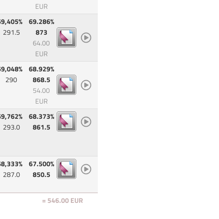
EUR
69,405%
69.286%
291.5
873
64.00
EUR
69,048%
68.929%
290
868.5
54.00
EUR
69,762%
68.373%
293.0
861.5
68,333%
67.500%
287.0
850.5
= 546.00 EUR