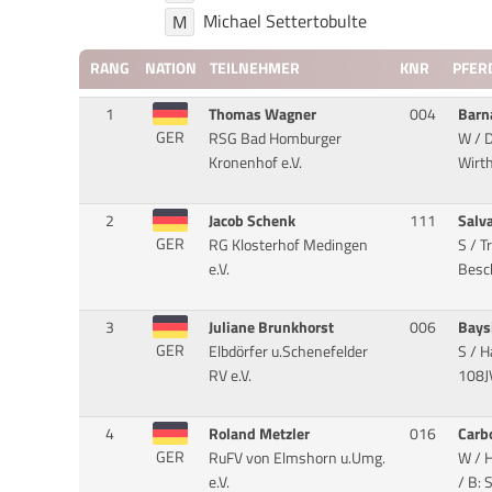
Michael Settertobulte
M
RANG
NATION
TEILNEHMER
KNR
PFER
1
Thomas Wagner
004
Barn
GER
RSG Bad Homburger
W / D
Kronenhof e.V.
Wirt
2
Jacob Schenk
111
Salv
GER
RG Klosterhof Medingen
S / T
e.V.
Besch
3
Juliane Brunkhorst
006
Bays
GER
Elbdörfer u.Schenefelder
S / H
RV e.V.
108JV
4
Roland Metzler
016
Carb
GER
RuFV von Elmshorn u.Umg.
W / H
e.V.
/ B: 