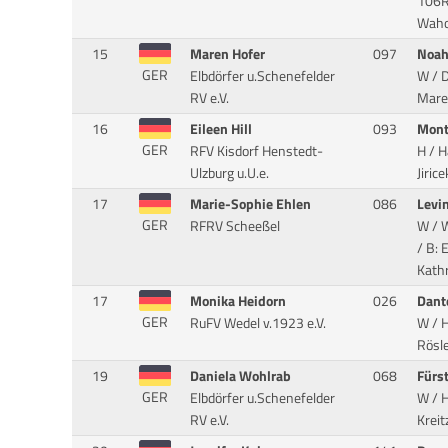
106R
Waho
15
Maren Hofer
097
Noah
GER
Elbdörfer u.Schenefelder
W / D
RV e.V.
Maren
16
Eileen Hill
093
Mont
GER
RFV Kisdorf Henstedt-
H / 
Ulzburg u.U.e.
Jiric
17
Marie-Sophie Ehlen
086
Levi
GER
RFRV Scheeßel
W / W
/ B: 
Kath
17
Monika Heidorn
026
Dant
GER
RuFV Wedel v.1923 e.V.
W / H
Rösler
19
Daniela Wohlrab
068
Fürs
GER
Elbdörfer u.Schenefelder
W / H
RV e.V.
Kreit