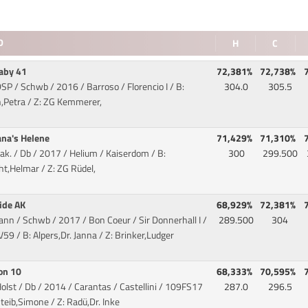
D
H
C
aby 41
72,381%
72,738%
SP / Schwb / 2016 / Barroso / Florencio I
/ B:
304.0
305.5
h,Petra / Z: ZG Kemmerer,
ana's Helene
71,429%
71,310%
rak. / Db / 2017 / Helium / Kaiserdom
/ B:
300
299.500
t,Helmar / Z: ZG Rüdel,
ide AK
68,929%
72,381%
ann / Schwb / 2017 / Bon Coeur / Sir Donnerhall I
/
289.500
304
59 / B: Alpers,Dr. Janna / Z: Brinker,Ludger
on 10
68,333%
70,595%
olst / Db / 2014 / Carantas / Castellini
/ 109FS17
287.0
296.5
Steib,Simone / Z: Radü,Dr. Inke