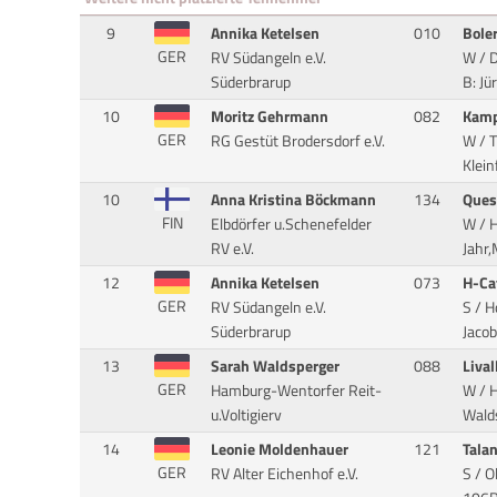
9
Annika Ketelsen
010
Bole
GER
RV Südangeln e.V.
W / D
Süderbrarup
B: Jü
10
Moritz Gehrmann
082
Kamp
GER
RG Gestüt Brodersdorf e.V.
W / T
Klein
10
Anna Kristina Böckmann
134
Ques
FIN
Elbdörfer u.Schenefelder
W / 
RV e.V.
Jahr,
12
Annika Ketelsen
073
H-Ca
GER
RV Südangeln e.V.
S / H
Süderbrarup
Jacob
13
Sarah Waldsperger
088
Lival
GER
Hamburg-Wentorfer Reit-
W / H
u.Voltigierv
Walds
14
Leonie Moldenhauer
121
Tala
GER
RV Alter Eichenhof e.V.
S / O