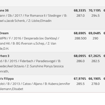
ane 36
68,333%
70,119%
ann / Db / 2017 / For Romance II / Stedinger
/ B:
287.0
294.5
el u.Jacob Schenk, / Z: Löcke,Elmadin
 Dream
68,690%
69,048%
WPN / F / 2016 / Desperado (ex: Darkboy) /
288.500
290
ond Hit
/ B: BG Ifverson u.Schep, / Z: Van
de,D.H.
rherz 3
68,095%
67,262%
ld / B / 2015 / Fiderbach / Paradiesvogel
/ B:
286.0
282.5
eder,Axel Octavio / Z: Sunshine Ponys/Jessica
enrath,
's Filippa
67,976%
66,190%
olst / B / 2013 / Catoo / Aljano
/ B: Kubenz,Jennifer
285.5
278.0
 Wiemann,Elisabet