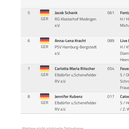
5
Jacob Schenk
061
Font
GER
RG Klosterhof Medingen
H / H
e.V.
Micha
6
Anna-Lena Kracht
089
Live
GER
PSV Hamburg-Bergstedt
H / K
e.V.
Diam
Heer
7
Carlotta Maria Ritscher
054
Feue
GER
Elbdörfer u.Schenefelder
S / O
RV e.V.
Schro
Frau
8
Jennifer Kubenz
017
Catoo
GER
Elbdörfer u.Schenefelder
S / H
RV e.V.
/ Z:
Weitere nicht platzierte Teilnehmer