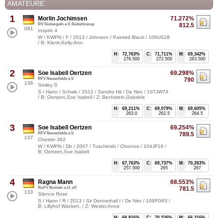
AMATEURE
1
Morlin Jochimsen
71.272%
RV Südangeln e.V. Süderbrarup
812.5
081
Inspire 4
W / KWPN / F / 2013 / Johnson / Painted Black / 106US28
/ B: Klenk,Kelly-Ann
H:
72,763%
C:
71,711%
M:
69,342%
276.500
272.500
263.500
2
Soe Isabell Oertzen
69.298%
RFV Neuenfelde e.V.
790
136
Smiley S
S / Hann / Schwb / 2012 / Sandro Hit / De Niro / 107JW74
/ B: Oertzen,Soe Isabell / Z: Bechstein,Gabriele
H:
69,211%
C:
69,079%
M:
69,605%
263.0
262.5
264.5
3
Soe Isabell Oertzen
69.254%
RFV Neuenfelde e.V.
789.5
137
Chester 362
W / KWPN / Db / 2007 / Tuschinski / Chronos / 104JF16 /
B: Oertzen,Soe Isabell
H:
67,763%
C:
69,737%
M:
70,263%
257.500
265
267
4
Ragna Mann
68.553%
RuFV Nutteln u.U. eV
781.5
133
Silence Rose
S / Hann / R / 2013 / Sir Donnerhall I / De Niro / 108FG63 /
B: Lillyhof Wacken, / Z: Wester,Anne
H:
68,816%
C:
70,526%
M:
66,316%