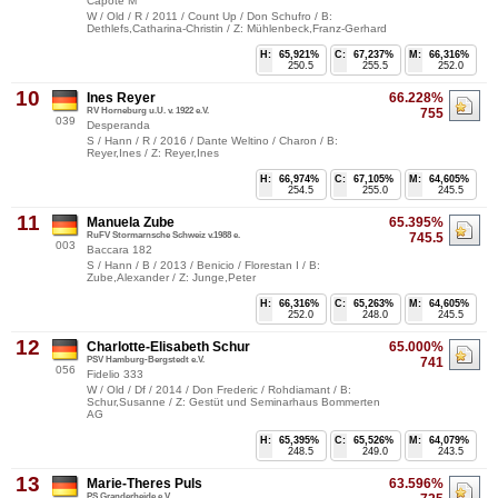
Capote M
W / Old / R / 2011 / Count Up / Don Schufro / B:
Dethlefs,Catharina-Christin / Z: Mühlenbeck,Franz-Gerhard
H:
65,921%
C:
67,237%
M:
66,316%
250.5
255.5
252.0
10
Ines Reyer
66.228%
RV Horneburg u.U. v. 1922 e.V.
755
039
Desperanda
S / Hann / R / 2016 / Dante Weltino / Charon / B:
Reyer,Ines / Z: Reyer,Ines
H:
66,974%
C:
67,105%
M:
64,605%
254.5
255.0
245.5
11
Manuela Zube
65.395%
RuFV Stormarnsche Schweiz v.1988 e.
745.5
003
Baccara 182
S / Hann / B / 2013 / Benicio / Florestan I / B:
Zube,Alexander / Z: Junge,Peter
H:
66,316%
C:
65,263%
M:
64,605%
252.0
248.0
245.5
12
Charlotte-Elisabeth Schur
65.000%
PSV Hamburg-Bergstedt e.V.
741
056
Fidelio 333
W / Old / Df / 2014 / Don Frederic / Rohdiamant / B:
Schur,Susanne / Z: Gestüt und Seminarhaus Bommerten
AG
H:
65,395%
C:
65,526%
M:
64,079%
248.5
249.0
243.5
13
Marie-Theres Puls
63.596%
PS Granderheide e.V.