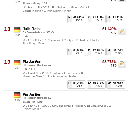
707
062
Forrest Gump 122
W / Hann / B / 2011 / For Edition I / Grand Cru / B:
Lange,Karina / Z: Klindworth,Hinrich
H:
62,632%
C:
61,711%
M:
61,711%
238.0
234.5
234.5
18
Julia Rothe
61.140%
RV Travemünde von 1925 e.V.
697
092
Lykos 6
W / OS / B / 2013 / Lyjanero / Cockpit / B: Rothe,Julia / Z:
Brockhage,Petra
H:
60,658%
C:
62,105%
M:
60,658%
230.5
236.0
230.5
19
Pia Janßen
58.772%
RV Rehagen-Hamburg e.V.
670
087
Linus L-T
W / Holst / B / 2005 / Limbus / Levantos I / B:
Wandtke,Nina / Z: Lück-Ternäben,Isabel
H:
58,289%
C:
59,474%
M:
58,553%
221.5
226.0
222.5
Pia Janßen
RV Rehagen-Hamburg e.V.
110
Salut mon petit
W / Hann / F / 2008 / Sir Donnerhall I / Welser / B: Janßen,Pia / Z:
Leirich,Marion