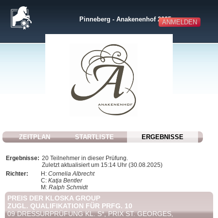
Pinneberg - Anakenenhof 2025
ANMELDEN
ZEITPLAN
STARTLISTE
ERGEBNISSE
Ergebnisse:
20 Teilnehmer in dieser Prüfung.
Zuletzt aktualisiert um 15:14 Uhr (30.08.2025)
Richter:
H:
Cornelia Albrecht
C:
Katja Bentler
M:
Ralph Schmidt
PREIS DER KLOSKA GROUP
ZUGL. QUALIFIKATION FÜR PRFG. 10
09 DRESSURPRÜFUNG KL. S*, PRIX ST. GEORGES,