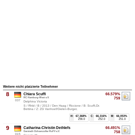
Weitere nicht platzierte Teilnehmer
8
Chiara Scuffi
66.579%
RC Hamburg-West e.V.
759
037
Delphina Victoria
S / Rhld / B / 2013 / Den Haag / Riccione / B: Scuffi,Dr.
Bettina / Z: ZG Vanhoef/Gielen-Burger,
H:
67,368%
C:
66,316%
M:
66,053%
256.0
252.0
251.0
9
Catharina-Christin Dethlefs
66.491%
Garstedt-Ochsenzoller RuFV e.V.
758
015