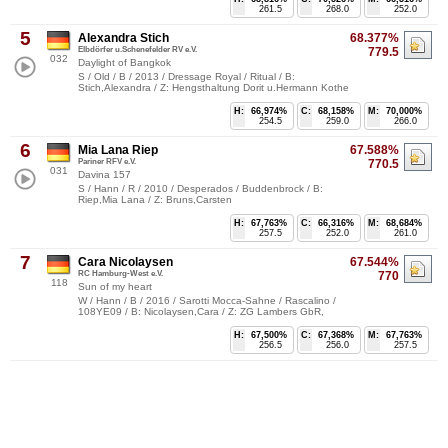
261.5
268.0
252.0
5
Alexandra Stich
68.377%
Elbdörfer u.Schenefelder RV e.V.
779.5
032
Daylight of Bangkok
S / Old / B / 2013 / Dressage Royal / Ritual / B:
Stich,Alexandra / Z: Hengsthaltung Dorit u.Hermann Kothe
H:
66,974%
C:
68,158%
M:
70,000%
254.5
259.0
266.0
6
Mia Lana Riep
67.588%
Pariner RFV e.V.
770.5
031
Davina 157
S / Hann / R / 2010 / Desperados / Buddenbrock / B:
Riep,Mia Lana / Z: Bruns,Carsten
H:
67,763%
C:
66,316%
M:
68,684%
257.5
252.0
261.0
7
Cara Nicolaysen
67.544%
RC Hamburg-West e.V.
770
118
Sun of my heart
W / Hann / B / 2016 / Sarotti Mocca-Sahne / Rascalino /
108YE09 / B: Nicolaysen,Cara / Z: ZG Lambers GbR,
H:
67,500%
C:
67,368%
M:
67,763%
256.5
256.0
257.5