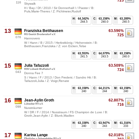
725
116
Skywalk
H / Bay / Df / 2010 / Sir Donnerhall I / Piaster / B:
Puls,Marie-Theres / Z: Pichlmeier,Rudolf
H:
64,342%
C:
63,158%
M:
63,289%
244.5
240.0
240.5
13
Franziska Betthausen
63.596%
RG Gestüt Brodersdorf e.V.
725
076
Hannovero
W / Hann / B / 2015 / Herbstkönig / Hohenstein / B:
Betthausen,Franziska / Z: von Eicken,Telse
H:
63,553%
C:
64,079%
M:
63,158%
241.5
243.5
240.0
15
Julia Tafazzoli
63.509%
RSV Lübeck-Wulfsdorf e.V.
724
043
Donna Fee 7
S / Hann / F / 2013 / Don Frederic / Sandro Hit / B:
Tafazzoli,Julia / Z: Voigt,Renate
H:
63,158%
C:
64,211%
M:
63,158%
240
244
240
16
Jean-Aylin Groth
62.807%
Lübecker RV e.V.
716
098
Nussträumer
W / DR / F / 2014 / Nusstraum / FS Champion de Luxe / B:
Groth,Jean-Aylin / Z: Blunk,Madlen
H:
63,158%
C:
63,947%
M:
61,316%
240
243
233
17
Karina Lange
62.018%
Elbdörfer u.Schenefelder RV e.V.