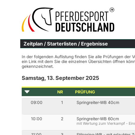
Zeitplan / Starterlisten / Ergebnisse
In der folgenden Auflistung finden Sie alle Prüfungen der 
ein Link mit dem Sie die einzelnen Übersichten öffnen kö
gekennzeichnet.
Samstag, 13. September 2025
NR
PRÜFUNG
09:00
1
Springreiter-WB 40cm
10:00
2
Springreiter-WB 60cm
mit Wertung zum Vierkampf - Ein
11:00
3
Stilspring-WB - mit erlaubter 