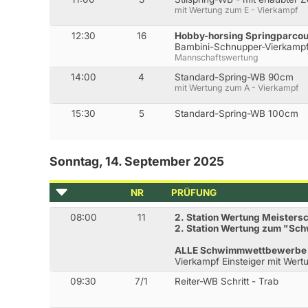
mit Wertung zum E - Vierkampf
12:30
16
Hobby-horsing Springparco
Bambini-Schnupper-Vierkampf
Mannschaftswertung
14:00
4
Standard-Spring-WB 90cm
mit Wertung zum A - Vierkampf
15:30
5
Standard-Spring-WB 100cm
Sonntag, 14. September 2025
NR
PRÜFUNG
08:00
11
2. Station Wertung Meister
2. Station Wertung zum "S
ALLE Schwimmwettbewerbe 
Vierkampf Einsteiger mit Wer
09:30
7/1
Reiter-WB Schritt - Trab