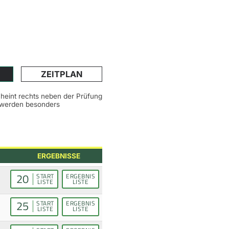
ZEITPLAN
scheint rechts neben der Prüfung
n werden besonders
ERGEBNISSE
20
START
ERGEBNIS
LISTE
LISTE
25
START
ERGEBNIS
LISTE
LISTE