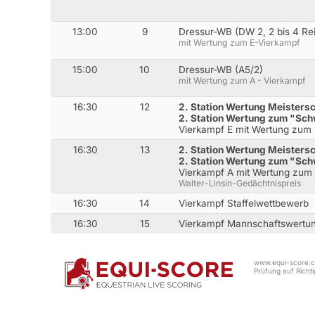
13:00
9
Dressur-WB (DW 2, 2 bis 4 Rei
mit Wertung zum E-Vierkampf
15:00
10
Dressur-WB (A5/2)
mit Wertung zum A - Vierkampf
16:30
12
2. Station Wertung Meister
2. Station Wertung zum "S
Vierkampf E mit Wertung zum 
16:30
13
2. Station Wertung Meister
2. Station Wertung zum "S
Vierkampf A mit Wertung zum 
Walter-Linsin-Gedächtnispreis
16:30
14
Vierkampf Staffelwettbewerb
16:30
15
Vierkampf Mannschaftswertu
www.equi-score.co
Prüfung auf Richtig