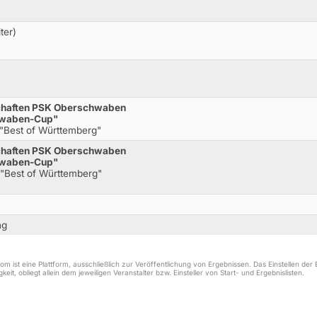
ter)
schaften PSK Oberschwaben
chwaben-Cup"
"Best of Württemberg"
schaften PSK Oberschwaben
chwaben-Cup"
"Best of Württemberg"
ng
m ist eine Plattform, ausschließlich zur Veröffentlichung von Ergebnissen. Das Einstellen de
keit, obliegt allein dem jeweiligen Veranstalter bzw. Einsteller von Start- und Ergebnislisten.