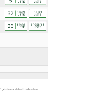
5
LISTE
LISTE
32
START
ERGEBNIS
LISTE
LISTE
26
START
ERGEBNIS
LISTE
LISTE
r Ergebnisse und damit verbundene