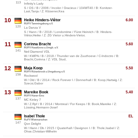
113
Infinity's Lady
S / OS / B / 2006 / Incolor / Gracieux / 104WT40 / B: Konitzer-
Last,Tanja / Z: Klüsener,Kea
10
Heike Hinders-Viètor
6.00
RUFV Tammingaburg e.V.
120
La Danza V
S / Hann / B / 2018 / Londontime / Fürst Heinrich / B: Hinders-
Viètor,Heike / Z: ZG Vietor u.Hinders-Vietor,
11
Corinna Bracht
5.60
RUFV Haselünne u.Umgb. e.V.
141
Neil Diamond VDL
W / KWPN / B / 2018 / Thunder van de Zuuthoeve / C-Indoctro / B:
Bracht,Corinna / Z: VDL Stud,
12
Maja Koop
5.50
RUFV Rütenbrock u.Umgebung e.V.
158
Rockwool
W / Old / B / 2014 / Rock Forever I / Donnerhall / B: Koop,Hartwig / Z:
Szecsi,Gabor
13
Mareike Book
5.40
RUFV Haren-Ems
137
MC Kinley 7
W / Z.Rpf / B / 2014 / Montreal / For Keeps / B: Book,Mareike / Z:
Lüssing,Hermann-Josef
Isabel Thole
EL
RuFV Wietmarschen
147
Qon Delight
W / Hann / Db / 2015 / Quaterhall / Davignon I / B: Thole,Isabel / Z:
Ohse,Christian-Wilhelm