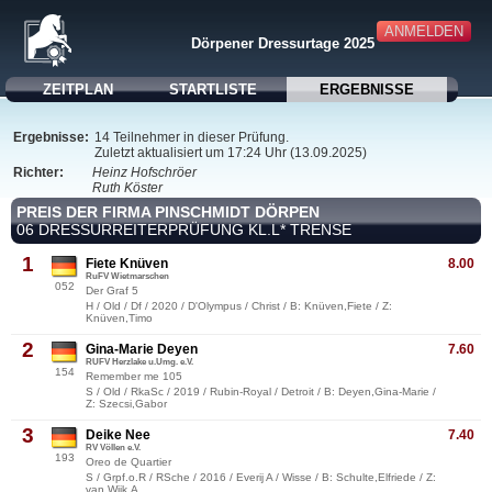
ANMELDEN
Dörpener Dressurtage 2025
ZEITPLAN
STARTLISTE
ERGEBNISSE
Ergebnisse:
14 Teilnehmer in dieser Prüfung.
Zuletzt aktualisiert um 17:24 Uhr (13.09.2025)
Richter:
Heinz Hofschröer
Ruth Köster
PREIS DER FIRMA PINSCHMIDT DÖRPEN
06 DRESSURREITERPRÜFUNG KL.L* TRENSE
1
Fiete Knüven
8.00
RuFV Wietmarschen
052
Der Graf 5
H / Old / Df / 2020 / D'Olympus / Christ / B: Knüven,Fiete / Z:
Knüven,Timo
2
Gina-Marie Deyen
7.60
RUFV Herzlake u.Umg. e.V.
154
Remember me 105
S / Old / RkaSc / 2019 / Rubin-Royal / Detroit / B: Deyen,Gina-Marie /
Z: Szecsi,Gabor
3
Deike Nee
7.40
RV Völlen e.V.
193
Oreo de Quartier
S / Grpf.o.R / RSche / 2016 / Everij A / Wisse / B: Schulte,Elfriede / Z:
van Wijk,A.