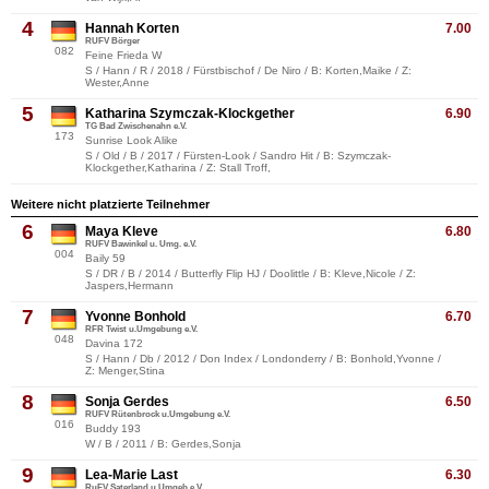
4
Hannah Korten
7.00
RUFV Börger
082
Feine Frieda W
S / Hann / R / 2018 / Fürstbischof / De Niro / B: Korten,Maike / Z:
Wester,Anne
5
Katharina Szymczak-Klockgether
6.90
TG Bad Zwischenahn e.V.
173
Sunrise Look Alike
S / Old / B / 2017 / Fürsten-Look / Sandro Hit / B: Szymczak-
Klockgether,Katharina / Z: Stall Troff,
Weitere nicht platzierte Teilnehmer
6
Maya Kleve
6.80
RUFV Bawinkel u. Umg. e.V.
004
Baily 59
S / DR / B / 2014 / Butterfly Flip HJ / Doolittle / B: Kleve,Nicole / Z:
Jaspers,Hermann
7
Yvonne Bonhold
6.70
RFR Twist u.Umgebung e.V.
048
Davina 172
S / Hann / Db / 2012 / Don Index / Londonderry / B: Bonhold,Yvonne /
Z: Menger,Stina
8
Sonja Gerdes
6.50
RUFV Rütenbrock u.Umgebung e.V.
016
Buddy 193
W / B / 2011 / B: Gerdes,Sonja
9
Lea-Marie Last
6.30
RuFV Saterland u.Umgeb.e.V.