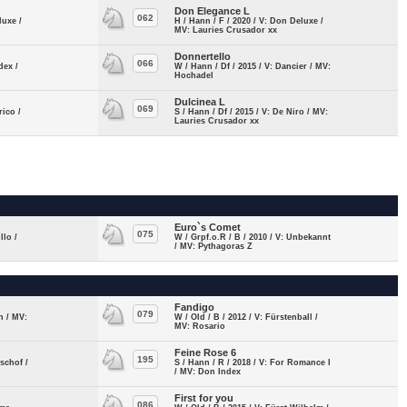
Don Elegance L
062
luxe /
H / Hann / F / 2020 / V: Don Deluxe /
MV: Lauries Crusador xx
Donnertello
066
dex /
W / Hann / Df / 2015 / V: Dancier / MV:
Hochadel
Dulcinea L
069
rico /
S / Hann / Df / 2015 / V: De Niro / MV:
Lauries Crusador xx
Euro`s Comet
075
llo /
W / Grpf.o.R / B / 2010 / V: Unbekannt
/ MV: Pythagoras Z
Fandigo
079
in / MV:
W / Old / B / 2012 / V: Fürstenball /
MV: Rosario
Feine Rose 6
195
ischof /
S / Hann / R / 2018 / V: For Romance I
/ MV: Don Index
First for you
086