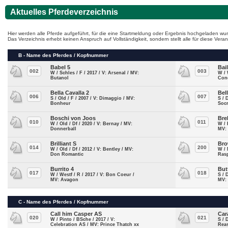
Aktuelles Pferdeverzeichnis
Hier werden alle Pferde aufgeführt, für die eine Startmeldung oder Ergebnis hochgeladen wur
Das Verzeichnis erhebt keinen Anspruch auf Vollständigkeit, sondern stellt alle für diese Ve
B - Name des Pferdes / Kopfnummer
Babel 5
Bai
002
003
W / Schles / F / 2017 / V: Arsenal / MV:
W / 
Butanol
Con
Bella Cavalla 2
Bel
006
007
S / Old / F / 2007 / V: Dimaggio / MV:
S / 
Bonheur
Socr
Boschi von Joos
Bre
010
011
W / Old / Df / 2020 / V: Bernay / MV:
W / 
Donnerball
MV:
Brilliant S
Bro
014
200
W / Old / Df / 2012 / V: Bentley / MV:
W / 
Don Romantic
Ras
Burrito 4
But
017
018
W / Westf / R / 2017 / V: Bon Coeur /
S / 
MV: Avagon
MV: 
C - Name des Pferdes / Kopfnummer
Call him Casper AS
Car
020
021
W / Pinto / BSche / 2017 / V:
S / 
Celebration AS / MV: Prince Thatch xx
Rea