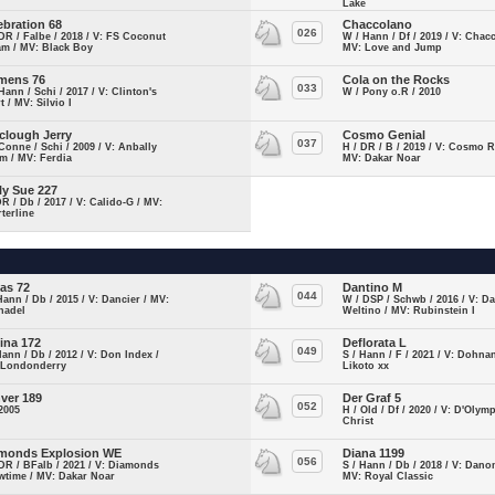
Lake
ebration 68
Chaccolano
026
DR / Falbe / 2018 / V: FS Coconut
W / Hann / Df / 2019 / V: Chac
am / MV: Black Boy
MV: Love and Jump
mens 76
Cola on the Rocks
033
Hann / Schi / 2017 / V: Clinton's
W / Pony o.R / 2010
t / MV: Silvio I
clough Jerry
Cosmo Genial
037
Conne / Schi / 2009 / V: Anbally
H / DR / B / 2019 / V: Cosmo R
m / MV: Ferdia
MV: Dakar Noar
ly Sue 227
DR / Db / 2017 / V: Calido-G / MV:
terline
las 72
Dantino M
044
Hann / Db / 2015 / V: Dancier / MV:
W / DSP / Schwb / 2016 / V: D
hadel
Weltino / MV: Rubinstein I
ina 172
Deflorata L
049
Hann / Db / 2012 / V: Don Index /
S / Hann / F / 2021 / V: Dohna
 Londonderry
Likoto xx
ver 189
Der Graf 5
052
2005
H / Old / Df / 2020 / V: D'Olym
Christ
monds Explosion WE
Diana 1199
056
DR / BFalb / 2021 / V: Diamonds
S / Hann / Db / 2018 / V: Danon
wtime / MV: Dakar Noar
MV: Royal Classic