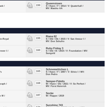
Queenstown
150
ack /
S / Hann / F / 2014 / V: Quaterhall /
MV: Matcho AA
Riana 62
155
bin-Royal
S / Old / Db / 2015 / V: San Amour I /
MV: Don Schufro
Ruby Friday 3
160
rever I /
S / Old / B / 2015 / V: Foundation / MV:
Sungold
Schneewittchen L
165
's
S / Hann / F / 2007 / V: Silvio I / MV:
Don Pedro
Semper-Fidelis
168
graph /
W / Hann / Db / 2021 / V: So Perfect /
MV: Fürst Heinrich
Socke
187
o M /
W / Rappe / 2019
Sunshine 743
174