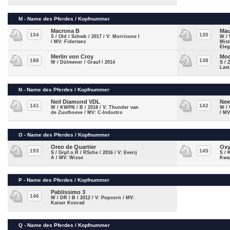
M - Name des Pferdes / Kopfnummer
Macrona B
Mau
134
135
S / Old / Schwb / 2017 / V: Morricone I
W / 
/ MV: Fidertanz
Mist
Eleg
Merlin von Croy
Mod
188
138
W / Dülmener / Grauf / 2014
S / 
Last
N - Name des Pferdes / Kopfnummer
Neil Diamond VDL
New
141
142
W / KWPN / B / 2018 / V: Thunder van
W / 
de Zuuthoeve / MV: C-Indoctro
/ MV
O - Name des Pferdes / Kopfnummer
Oreo de Quartier
Oxy
193
145
S / Grpf.o.R / RSche / 2016 / V: Everij
S / 
A / MV: Wisse
Kwap
P - Name des Pferdes / Kopfnummer
Pablissimo 3
146
W / DR / B / 2012 / V: Popcorn / MV:
Kaiser Konrad
Q - Name des Pferdes / Kopfnummer