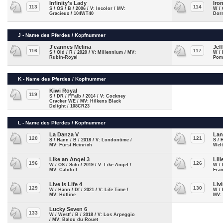
Infinity's Lady
Iro
113
114
S / OS / B / 2006 / V: Incolor / MV:
W / 
Gracieux / 104WT40
Dor
J - Name des Pferdes / Kopfnummer
J'eannes Melina
Jef
116
117
S / Old / R / 2020 / V: Millennium / MV:
W / 
Rubin-Royal
Pom
K - Name des Pferdes / Kopfnummer
Kiwi Royal
119
S / DR / FFalb / 2014 / V: Cockney
Cracker WE / MV: Hilkens Black
Delight / 108CR23
L - Name des Pferdes / Kopfnummer
La Danza V
Lan
120
121
S / Hann / B / 2018 / V: Londontime /
S / 
MV: Fürst Heinrich
Wel
Like an Angel 3
Lil
196
126
W / OS / Schi / 2019 / V: Like Angel /
W / 
MV: Calido I
Fran
Live is Life 4
Liv
129
130
W / Hann / Df / 2021 / V: Life Time /
W / 
MV: Hotline
MV:
Lucky Seven 6
133
W / Westf / B / 2018 / V: Los Arpeggio
/ MV: Balou du Rouet