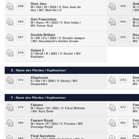
Dion Jeru
Dok
058
059
W / Old / Df / 2016 / V: Don Juan de
W / 
Hus / MV: Welt Hit I O
/ MV
Don Franziskus
Don
063
064
W / Hann / R / 2013 / V: Don Index /
W / 
MV: Feiner Graf
Brul
Double Brillant
Dou
067
202
H / DR / Fis / 2021 / V: Double Jackpot
H / 
/ MV: Hesselteich's Golden Dream
MV:
Dylara 2
070
S / Westf / R / 2021 / V: Donier / MV:
Rubitano
E - Name des Pferdes / Kopfnummer
Ellaphonie
En
072
073
S / Old / R / 2020 / V: Ebony / MV:
H / 
Desperados
MV:
F - Name des Pferdes / Kopfnummer
Fabano
Fai
076
077
W / Hann / Df / 2021 / V: Fürst Wilhelm
S / 
/ MV: Ruiz Soler
MV: 
Fawaro Royal
Fei
080
081
W / Hann / R / 2011 / V: Fiorano / MV:
S / 
Dressage Royal
MV:
Final Sunshine
Fin
083
084