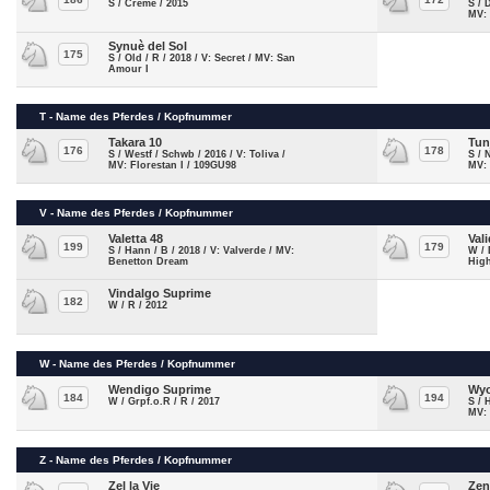
S / Creme / 2015
S / 
MV:
Synuè del Sol
175
S / Old / R / 2018 / V: Secret / MV: San
Amour I
T - Name des Pferdes / Kopfnummer
Takara 10
Tun
176
178
S / Westf / Schwb / 2016 / V: Toliva /
S / 
MV: Florestan I / 109GU98
MV:
V - Name des Pferdes / Kopfnummer
Valetta 48
Val
199
179
S / Hann / B / 2018 / V: Valverde / MV:
W / 
Benetton Dream
Hig
Vindalgo Suprime
182
W / R / 2012
W - Name des Pferdes / Kopfnummer
Wendigo Suprime
Wyo
184
194
W / Grpf.o.R / R / 2017
S / 
MV: 
Z - Name des Pferdes / Kopfnummer
Zel la Vie
Zen