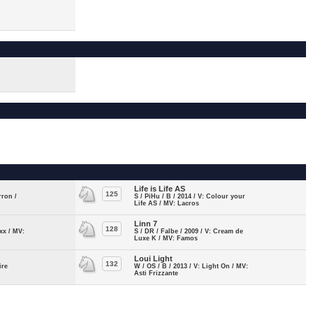
Life is Life AS
125
rron /
S / PiHu / B / 2014 / V: Colour your
Life AS / MV: Lacros
Linn 7
128
 xx / MV:
S / DR / Falbe / 2009 / V: Cream de
Luxe K / MV: Famos
Loui Light
132
ire
W / OS / B / 2013 / V: Light On / MV:
Asti Frizzante