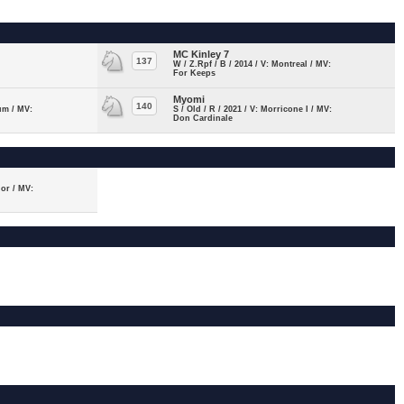
MC Kinley 7
137
W / Z.Rpf / B / 2014 / V: Montreal / MV:
For Keeps
Myomi
140
ium / MV:
S / Old / R / 2021 / V: Morricone I / MV:
Don Cardinale
 or / MV: