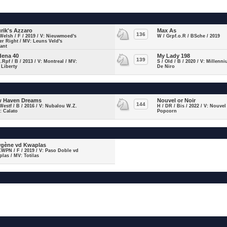
rik's Azzaro
Max As
136
Welsh / F / 2019 / V: Nieuwmoed's
W / Grpf.o.R / BSche / 2019
er Right / MV: Leuns Veld's
ant
ena 40
My Lady 198
139
Z.Rpf / B / 2013 / V: Montreal / MV:
S / Old / B / 2020 / V: Millenn
 Liberty
De Niro
 Haven Dreams
Nouvel or Noir
144
Westf / B / 2016 / V: Nubalou W.Z.
H / DR / Bis / 2022 / V: Nouvel
: Calato
Popcorn
gène vd Kwaplas
KWPN / F / 2019 / V: Paso Doble vd
las / MV: Totilas