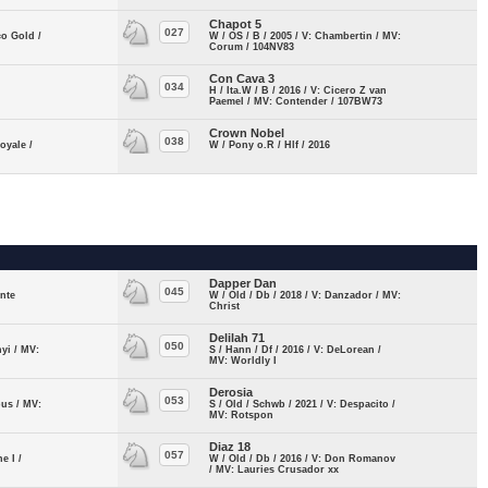
Chapot 5
027
co Gold /
W / OS / B / 2005 / V: Chambertin / MV:
Corum / 104NV83
Con Cava 3
034
H / Ita.W / B / 2016 / V: Cicero Z van
Paemel / MV: Contender / 107BW73
Crown Nobel
038
oyale /
W / Pony o.R / Hlf / 2016
Dapper Dan
045
ante
W / Old / Db / 2018 / V: Danzador / MV:
Christ
Delilah 71
050
nyi / MV:
S / Hann / Df / 2016 / V: DeLorean /
MV: Worldly I
Derosia
053
pus / MV:
S / Old / Schwb / 2021 / V: Despacito /
MV: Rotspon
Diaz 18
057
e I /
W / Old / Db / 2016 / V: Don Romanov
/ MV: Lauries Crusador xx