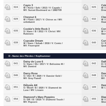
Cayro 3
Cel
024
025
W / Holst / Schi / 2013 / V: Cayado /
W / 
MV: Sunset Boulevard xx / 106DT09
Dre
Chesnut 6
Cle
029
032
W / FSchi / 2017 / V: Chiron xx / MV:
W / 
unbekannt
Hear
Cookie's little Rock 3
Cor
035
036
S / Hann / B / 2012 / V: Christ / MV:
W / 
Rubinero
Stor
Cupcake Dream
Cur
039
040
W / Hann / Schwb / 2018 / V: Comic /
S / 
MV: Feuerspiel
Quar
D - Name des Pferdes / Kopfnummer
Daisy de Luxe 6
Dal
041
042
S / Hann / Db / 2017 / V: Belissimo M /
H / 
MV: Demirel
Hoc
Darcy Rose
Dav
046
048
S / Old / R / 2020 / V: Dancier Gold /
S / 
MV: Grey Flanell
MV:
Délysée AK
Den
051
189
S / Westf / B / 2020 / V: Diamond de
W / 
Luxe / MV: Lissaro
Diamond's Mary Poppins
Dia
054
055
S / DR / B / 2018 / V: Diamond Touch /
W / 
MV: Popcorn
Sho