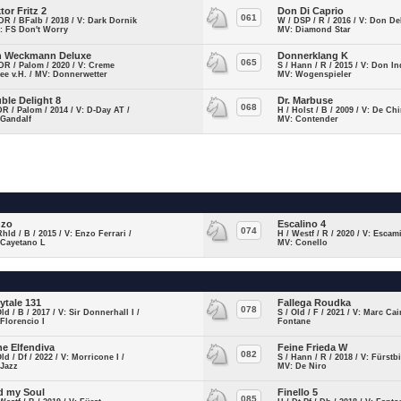
tor Fritz 2
Don Di Caprio
061
DR / BFalb / 2018 / V: Dark Dornik
W / DSP / R / 2016 / V: Don De
: FS Don't Worry
MV: Diamond Star
 Weckmann Deluxe
Donnerklang K
065
DR / Palom / 2020 / V: Creme
S / Hann / R / 2015 / V: Don In
ee v.H. / MV: Donnerwetter
MV: Wogenspieler
ble Delight 8
Dr. Marbuse
068
DR / Palom / 2014 / V: D-Day AT /
H / Holst / B / 2009 / V: De Chi
 Gandalf
MV: Contender
nzo
Escalino 4
074
Rhld / B / 2015 / V: Enzo Ferrari /
H / Westf / R / 2020 / V: Escami
 Cayetano L
MV: Conello
rytale 131
Fallega Roudka
078
Old / B / 2017 / V: Sir Donnerhall I /
S / Old / F / 2021 / V: Marc Ca
Florencio I
Fontane
ne Elfendiva
Feine Frieda W
082
Old / Df / 2022 / V: Morricone I /
S / Hann / R / 2018 / V: Fürstb
 Jazz
MV: De Niro
d my Soul
Finello 5
085