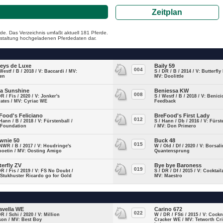
Zeitplan
de. Das Verzeichnis umfaßt aktuell 181 Pferde.
ranstaltung hochgeladenen Pferdedaten dar.
leys de Luxe
Baily 59
004
Westf / B / 2018 / V: Baccardi / MV:
S / DR / B / 2014 / V: Butterfly
en
MV: Doolittle
la Sunshine
Beniessa KW
008
DR / Fis / 2020 / V: Jonker's
S / Westf / B / 2018 / V: Benici
ates / MV: Cyriac WE
Feedback
Food's Feliciano
BreFood's First Lady
012
Hann / B / 2018 / V: Fürstenball /
S / Hann / Db / 2016 / V: Fürs
 Foundation
/ MV: Don Primero
wnie 50
Buck 48
015
NWR / B / 2017 / V: Houdringe's
W / Old / Df / 2020 / V: Borsal
poetin / MV: Oosting Amigo
Quantensprung
terfly ZV
Bye bye Baroness
019
DR / Fis / 2019 / V: FS No Doubt /
S / DR / Df / 2015 / V: Cocktail
Stukhuster Ricardo go for Gold
MV: Maestro
avella WE
Carino 672
022
DR / Schi / 2020 / V: Million
W / DR / FSti / 2015 / V: Cock
son / MV: Best Boy
Cracker WE / MV: Tetworth C