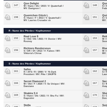
Qon Delight
Qua
147
148
W / Hann / Db / 2015 / V: Quaterhall /
S / 
MV: Davignon I
Fed
Quentchen Glück L
Qui
198
151
S / Hann / F / 2013 / V: Quaterhall /
S / 
MV: Lauries Crusador xx
MV:
R - Name des Pferdes / Kopfnummer
Real Love 9
Rei
152
153
S / Old / Db / 2021 / V: Donier / MV:
W / 
Rooney
Socr
Richters Rendezvous
Riv
156
157
S / DR / Df / 2012 / V: Famos / MV:
W / 
Viktoria's Chirac
MV:
S - Name des Pferdes / Kopfnummer
Safire
Sag
161
162
H / AFS / R / 2008 / V: Yk Dark
S / 
President / MV: Pike / 104JP76
Lau
Secret Diamond 2
Sec
166
167
W / Old / F / 2020 / V: So Unique / MV:
S / 
Danciano
Ava
Shakira S 4
She
169
170
S / Hann / Db / 2021 / V: Shu Fu / MV:
S / 
Dagostini
Don
Stella
Su
186
172