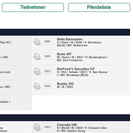
Teilnehmer
Pferdeliste
Bella Barneybee
005
 Flip HJ /
S / Hann / B / 2016 / V: Bordeaux
(NLD) / MV: Metternich
Bodo WT
009
o / MV:
W / Hann / B / 2017 / V: Buckingham /
MV: Don Frederico
BreFood's Sencelles GF
013
ten-Look
S / Old / Schwb / 2017 / V: San Amour
I / MV: Bordeaux (NLD)
Buddy 193
016
ino / MV:
W / B / 2011
zauber /
Cascada 149
023
ney
S / Westf / B / 2019 / V: Chacco's Son
rimson
II / MV: Sandro Song