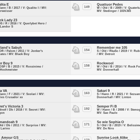
lita E
Quattuor Pedes
149
Hann / B / 2017 / V: Qualito I / MV:
W / Old / B / 2009 / V: Quaterb
erweisser
MV: Stedinger / 103VJ65
ck Lady 23
OS / R / 2016 / V: Querlybet Hero /
 Landor S
tland's Sabuh
Remember me 105
154
DR / Palom / 2011 / V: Jonker's
S / Old / RkaSc / 2019 / V: Ru
ates / MV: Black Boy
/ MV: Detroit
er Boy 9
Rockwool
158
DSP / B / 2015 / V: Rossinimo /
W / Old / B / 2014 / V: Rock Fo
 Hochmeister
MV: Donnerhall
a VA
Sakari 9
163
Hann / F / 2021 / V: Scolari / MV:
S / Hann / R / 2021 / V: Sezuan
ries Crusador xx
Donnerhall / MV: Linton
ret's Victoria 3
Semper Fi B
192
Westf / Db / 2018 / V: Secret / MV:
W / Hann / B / 2008 / V: Steno
gon
MV: Sao Paulo
nandoah 9
So wie Sophia O
171
Old / Db / 2011 / V: Surprice / MV:
S / Old / B / 2019 / V: Belissim
 Larino
MV: De Niro
n Amour GS
Sunrise Look Alike
173