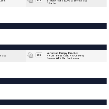
-Look /
S / Hann / Db / 2020 / V: Secret / MV:
Eskardo
Venustas Crispy Cracker
181
 / MV:
H / DR / Falbe / 2017 / V: Cockney
Cracker WE / MV: Do it again