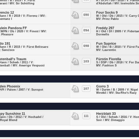
Westf / B / 2019 / V: Fürst
H / Dt.Pf / Db / 2018 / V: Fant
rant / MV: Sir Schölling
d'Abdullah / MV: Invincible Si
rencio 12
Four Socks 9
090
Hann / R / 2019 / V: Florenz / MV:
W / Old / Db / 2015 / V: Carry 
kentanz I
MV: Prinz Pablo
ulein Pandora FF
Freddy 297
094
KWPN / Db / 2020 / V: Finest / MV:
H / Old / Df / 2009 / V: Fiderta
 Pleasure
Dormello
do 191
Fun Suprice
098
Hann / R / 2015 / V: Fürst Belissaro
W / Old / B / 2010 / V: Fürst F
: Sancisco
MV: Laurentio
stenball's Traum
Fürstin Fiorella
103
Hann / Schwb / 2011 / V:
S / DSP / Db / 2018 / V: For Da
tenball / MV: Amerigo Vespucci
MV: Fashion S
den Phoenix
Gorro 3
107
PiPl / Palom / 2007 / V: Sunspot
W / Dartm / B / 2009 / V: Nigel
Westkil / MV: Sta-Rho's Racy
py Sunshine 11
Herzblatt 33
111
Hann / Db / 2012 / V: Hochadel /
S / Old / Schwb / 2016 / V: Ho
 Royal Blend
Soir / MV: Dimaggio