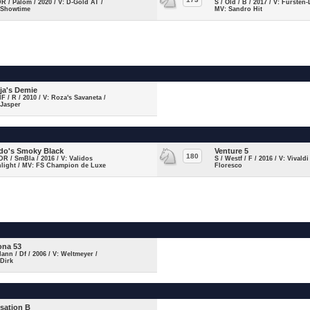
DR / Palom / 2020 / V: D-Gold AT /
S / Old / B / 2017 / V: Fürsten
 Showtime
MV: Sandro Hit
ja's Demie
NF / R / 2010 / V: Roza's Savaneta /
 Jasper
ido's Smoky Black
Venture 5
180
DR / SmBla / 2016 / V: Validos
S / Westf / F / 2016 / V: Vivaldi
hlight / MV: FS Champion de Luxe
Floresco
na 53
Hann / Df / 2006 / V: Weltmeyer /
Dirk
sation B