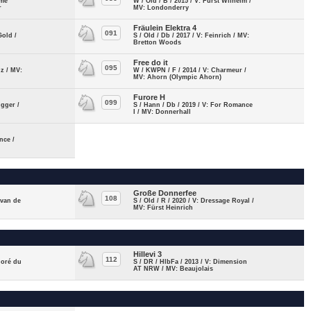
ome
W / Old / B / 2015 / V: Fürst Wilhelm /
r
MV: Londonderry
Fräulein Elektra 4
091
Gold /
S / Old / Db / 2017 / V: Feinrich / MV:
Bretton Woods
Free do it
095
nz / MV:
W / KWPN / F / 2014 / V: Charmeur /
MV: Ahorn (Olympic Ahorn)
Furore H
099
ugger /
S / Hann / Db / 2019 / V: For Romance
I / MV: Donnerhall
nce /
Große Donnerfee
108
 van de
S / Old / R / 2020 / V: Dressage Royal /
MV: Fürst Heinrich
Hillevi 3
112
noré du
S / DR / HlbFa / 2013 / V: Dimension
AT NRW / MV: Beaujolais