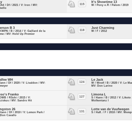
ny
It's Showtime 13
115
Old / Df / 2021 / V: Iron / MV:
W / Pony o.R / Palom / 2019
mello
ferson B 3
Just Charming
118
KWPN / B / 2014 / V: Gaillard de la
W / F / 2012
me / MV: Hold Up Premier
dfee WH
Le Jack
124
Hann / Df / 2020 / V: Livaldon / MV:
W / Westf / B / 2020 / V: Le Ma
tmeyer
MV: Don Larino
leso's Franko
Limona L
127
DWB / RSchi / 2015 / V:
S / Hann / B / 2012 / V: Likoto
ziskus / MV: Sandro Hit
Wolkentanz I
ingston 26
Lotte van de Vuufwegen
131
Hann / Df / 2010 / V: Lemon Park /
S / Hafl. / F / 2010 / MV: Wemp
 Don Cavallo