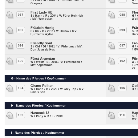
S / Old / Df / 2020 / V: Totillah / MV: Sir
W / 
Gregory
Sama
First Lady HE
Flo
087
088
S / Hann / R / 2004 / V: Fürst Heinrich
H / 
/ MV: Wendulan
Wol
Fräulein Honig
Frä
092
093
S / DR / B / 2015 / V: Halifax / MV:
S / 
Bjirmen's Wytse
Dark
Friendly Soul
Fro
096
097
S / Old / Df / 2021 / V: Fidertanz / MV:
H / 
Don Juan de Hus
/ MV
Fürst Argentan
Für
100
102
W / Westf / B / 2016 / V: Fürstenball /
W / 
MV: Argentinus
Fürs
xx
G - Name des Pferdes / Kopfnummer
Gismo Politen
Gol
104
105
W / Hann / B / 2020 / V: Grey Top / MV:
H / 
Piko's Son
H - Name des Pferdes / Kopfnummer
Hancock 13
Hap
109
110
W / Pony o.R / F / 2009
S / 
MV:
I - Name des Pferdes / Kopfnummer