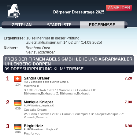
ANMELDEN
Dörpener Dressurtage 2025
ZEITPLAN
STARTLISTE
ERGEBNISSE
Ergebnisse:
10 Teilnehmer in dieser Prüfung.
Zuletzt aktualisiert um 14:02 Uhr (14.09.2025)
Richter:
Bernhard Dust
Heinz Hofschröer
PREIS DER FIRMEN ABELS GMBH LEHE UND AGRARMAKLER
UHLENBERG DÖRPEN
09 DRESSURPRÜFUNG KL.M* TRENSE
1
Sandra Graber
7.20
RuFV Löningen-Böen-Bunnen v.1927 e.
134
Macrona B
S / Old / Schwb / 2017 / Morricone I / Fidertanz / B:
Bültermann,Eckhardt / Z: Bültermann,Eckhardt
2
Monique Knieper
7.00
RUFV Spelle u.Umgeb. e.V.
039
Cupcake Dream
W / Hann / Schwb / 2018 / Comic / Feuerspiel / B: Knieper,Monique / Z:
Vorwerk,Raimund
3
Birgitt Holz
6.90
RUFV Haselünne u.Umgb. e.V.
086
First for you