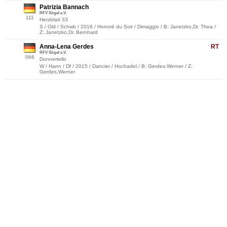
Patrizia Bannach
RFV Sögel e.V.
111
Herzblatt 33
S / Old / Schwb / 2016 / Honoré du Soir / Dimaggio / B: Janetzko,Dr. Thea /
Z: Janetzko,Dr. Bernhard
Anna-Lena Gerdes
RT
RFV Sögel e.V.
066
Donnertello
W / Hann / Df / 2015 / Dancier / Hochadel / B: Gerdes,Werner / Z:
Gerdes,Werner