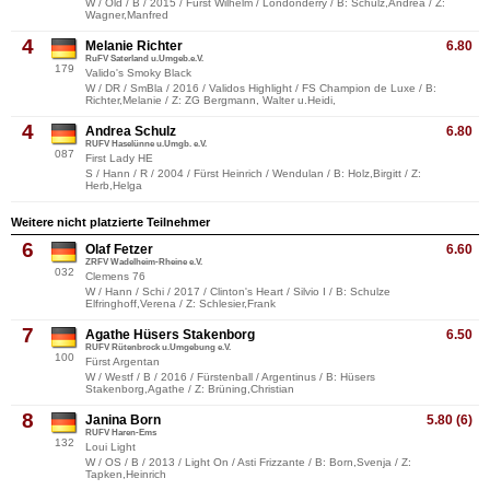
W / Old / B / 2015 / Fürst Wilhelm / Londonderry / B: Schulz,Andrea / Z:
Wagner,Manfred
4
Melanie Richter
6.80
RuFV Saterland u.Umgeb.e.V.
179
Valido's Smoky Black
W / DR / SmBla / 2016 / Validos Highlight / FS Champion de Luxe / B:
Richter,Melanie / Z: ZG Bergmann, Walter u.Heidi,
4
Andrea Schulz
6.80
RUFV Haselünne u.Umgb. e.V.
087
First Lady HE
S / Hann / R / 2004 / Fürst Heinrich / Wendulan / B: Holz,Birgitt / Z:
Herb,Helga
Weitere nicht platzierte Teilnehmer
6
Olaf Fetzer
6.60
ZRFV Wadelheim-Rheine e.V.
032
Clemens 76
W / Hann / Schi / 2017 / Clinton's Heart / Silvio I / B: Schulze
Elfringhoff,Verena / Z: Schlesier,Frank
7
Agathe Hüsers Stakenborg
6.50
RUFV Rütenbrock u.Umgebung e.V.
100
Fürst Argentan
W / Westf / B / 2016 / Fürstenball / Argentinus / B: Hüsers
Stakenborg,Agathe / Z: Brüning,Christian
8
Janina Born
5.80 (6)
RUFV Haren-Ems
132
Loui Light
W / OS / B / 2013 / Light On / Asti Frizzante / B: Born,Svenja / Z:
Tapken,Heinrich