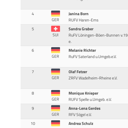
4
Janina Born
GER
RUFV Haren-Ems
5
Sandra Graber
SUI
RuFV Löningen-Böen-Bunnen v.1
e.
6
Melanie Richter
GER
RuFV Saterland u.Umgeb.e.V.
7
Olaf Fetzer
GER
ZRFV Wadelheim-Rheine e.V.
8
Monique Knieper
GER
RUFV Spelle u.Umgeb. e.V.
9
Anna-Lena Gerdes
GER
RFV Sögel e.V.
10
Andrea Schulz