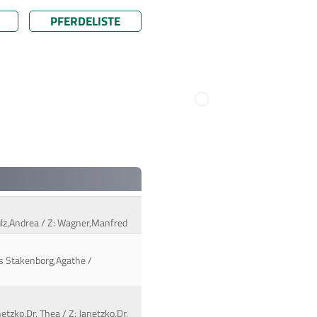
PFERDELISTE
ulz,Andrea / Z: Wagner,Manfred
rs Stakenborg,Agathe /
etzko,Dr. Thea / Z: Janetzko,Dr.