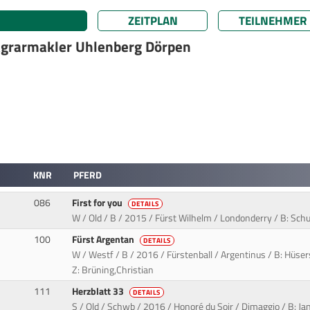
ZEITPLAN
TEILNEHMER
Agrarmakler Uhlenberg Dörpen
KNR
PFERD
086
First for you
DETAILS
W / Old / B / 2015 / Fürst Wilhelm / Londonderry / B: Sch
100
Fürst Argentan
DETAILS
W / Westf / B / 2016 / Fürstenball / Argentinus / B: Hüse
Z: Brüning,Christian
111
Herzblatt 33
DETAILS
S / Old / Schwb / 2016 / Honoré du Soir / Dimaggio / B: Jan