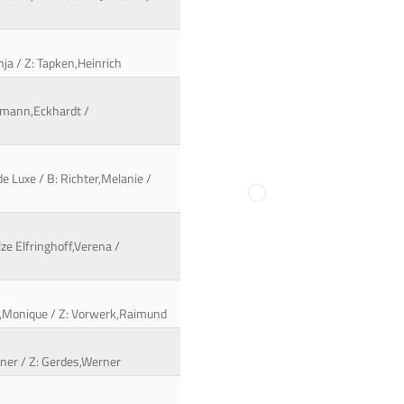
nja / Z: Tapken,Heinrich
ermann,Eckhardt /
e Luxe / B: Richter,Melanie /
lze Elfringhoff,Verena /
er,Monique / Z: Vorwerk,Raimund
rner / Z: Gerdes,Werner