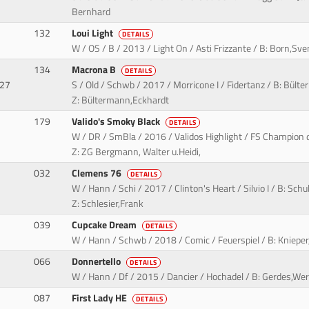
Bernhard
132
Loui Light
DETAILS
W / OS / B / 2013 / Light On / Asti Frizzante / B: Born,Sve
134
Macrona B
DETAILS
927
S / Old / Schwb / 2017 / Morricone I / Fidertanz / B: Bült
Z: Bültermann,Eckhardt
179
Valido's Smoky Black
DETAILS
W / DR / SmBla / 2016 / Validos Highlight / FS Champion d
Z: ZG Bergmann, Walter u.Heidi,
032
Clemens 76
DETAILS
W / Hann / Schi / 2017 / Clinton's Heart / Silvio I / B: Schu
Z: Schlesier,Frank
039
Cupcake Dream
DETAILS
W / Hann / Schwb / 2018 / Comic / Feuerspiel / B: Kniep
066
Donnertello
DETAILS
W / Hann / Df / 2015 / Dancier / Hochadel / B: Gerdes,We
087
First Lady HE
DETAILS