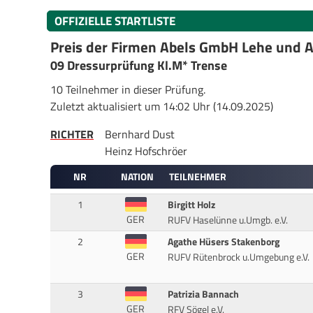
OFFIZIELLE STARTLISTE
Preis der Firmen Abels GmbH Lehe und 
09 Dressurprüfung Kl.M* Trense
10 Teilnehmer in dieser Prüfung.
Zuletzt aktualisiert um 14:02 Uhr (14.09.2025)
RICHTER
Bernhard Dust
Heinz Hofschröer
NR
NATION
TEILNEHMER
1
Birgitt Holz
GER
RUFV Haselünne u.Umgb. e.V.
2
Agathe Hüsers Stakenborg
GER
RUFV Rütenbrock u.Umgebung e.V.
3
Patrizia Bannach
GER
RFV Sögel e.V.