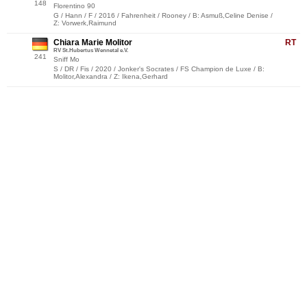
148
Florentino 90
G / Hann / F / 2016 / Fahrenheit / Rooney / B: Asmuß,Celine Denise /
Z: Vorwerk,Raimund
Chiara Marie Molitor
RT
RV St.Hubertus Wennetal e.V.
241
Sniff Mo
S / DR / Fis / 2020 / Jonker's Socrates / FS Champion de Luxe / B:
Molitor,Alexandra / Z: Ikena,Gerhard