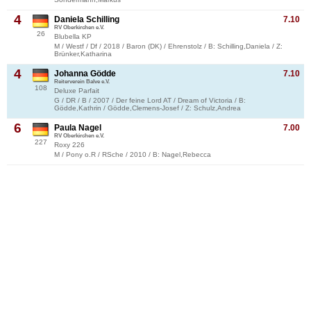
4
Daniela Schilling
7.10
RV Oberkirchen e.V.
26
Blubella KP
M / Westf / Df / 2018 / Baron (DK) / Ehrenstolz / B: Schilling,Daniela / Z:
Brünker,Katharina
4
Johanna Gödde
7.10
Reiterverein Balve e.V.
108
Deluxe Parfait
G / DR / B / 2007 / Der feine Lord AT / Dream of Victoria / B:
Gödde,Kathrin / Gödde,Clemens-Josef / Z: Schulz,Andrea
6
Paula Nagel
7.00
RV Oberkirchen e.V.
227
Roxy 226
M / Pony o.R / RSche / 2010 / B: Nagel,Rebecca