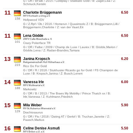
G / DR / BFalb / 2015 / Coldplay / Stakkato Gold / B: Zager,Lisa / Z:
Schmuck,Kerstin
11
Charlotte Brüggemann
6.50
RFV Korbach u.Umg.e.V.
158
Hollywood VDV
G / Z.Rpf / Db / 2016 / Homerun / Quasimodo Z / B: Brüggemann,Lilli /
Brüggemann,Charlotte / Z: van der Vaart,Eit
11
Lena Gödde
6.50
ZRFV Calle-Meschede e. V.
101
Crazy Pokerface TR
G / DR / Falbe / 2009 / Champ de Luxe / Laurex / B: Gödde,Marion /
Gödde,Lena / Z: Radan-Brandes,Tamara
13
Janina Kropsch
6.20
Reitgemeinschaft Hof-Höherhaus e.V.
223
Rico Go For Gold
G / DR / R / 2018 / Stukhuster Ricardo go for Gold / FS Champion de
Luxe / B: Kropsch,Janina / Z: Busch,Lenert
14
Vanessa Irle
6.00
RFV Wollmartal e.V.
188
Markowitz
G / DR / B / 2013 / The Braes My Mobility / Prince Thatch xx / B:
Irle,Vanessa / Z: Kuhlmann,Friedrich
15
Mila Weber
5.90
RV St.Hubertus Wennetal e.V.
129
Drachiosaurus
G / DR / Fis / 2018 / Dating AT / Gerlof / B: Truchan,Janette / Z:
Paasch,Markus
16
Celine Denise Asmuß
5.50
RFV Brilon u.U. e.V.