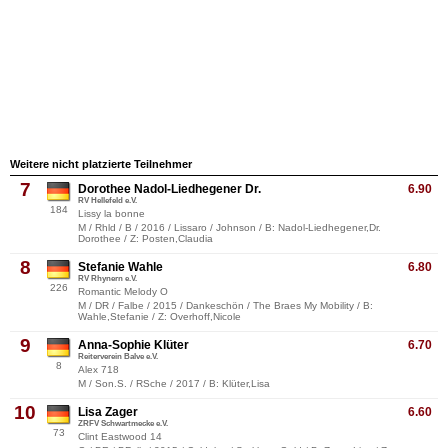
Weitere nicht platzierte Teilnehmer
7
Dorothee Nadol-Liedhegener Dr.
6.90
RV Hellefeld e.V.
184
Lissy la bonne
M / Rhld / B / 2016 / Lissaro / Johnson / B: Nadol-Liedhegener,Dr.
Dorothee / Z: Posten,Claudia
8
Stefanie Wahle
6.80
RV Rhynern e.V.
226
Romantic Melody O
M / DR / Falbe / 2015 / Dankeschön / The Braes My Mobility / B:
Wahle,Stefanie / Z: Overhoff,Nicole
9
Anna-Sophie Klüter
6.70
Reiterverein Balve e.V.
8
Alex 718
M / Son.S. / RSche / 2017 / B: Klüter,Lisa
10
Lisa Zager
6.60
ZRFV Schwartmecke e.V.
73
Clint Eastwood 14