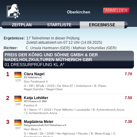
ANMELDEN
Oberkirchen
ZEITPLAN
STARTLISTE
ERGEBNISSE
Ergebnisse:
17 Teilnehmer in dieser Prüfung.
Zuletzt aktualisiert um 07:12 Uhr (14.09.2025)
Richter:
C:
Ursula Hartmann (GER) / Mathias Schumillas (GER)
PREIS DER KÖNIG UND SÖHNE GMBH & DER
NADELHOLZKULTUREN MÜTHERICH GBR
01 DRESSURPRÜFUNG KL.A*
1
Clara Nagel
7.70
RV Hellefeld e.V.
123
Don Ferdinand 4
G / DR / BFalb / 2020 / Da Silva AT / Unbekannt / B: Plass-
Nagel,Sandra / Nagel,Clara
2
Katja Lohölter
7.50
RFV Kaarst e.V. 1924
143
Fantino A
G / Hann / F / 2018 / Fürst Wilhelm / Laudabilis / B: Achternbosch,Anna
/ Z: Achternbosch,Anna
3
Magdalena Meier
7.30
Reitgemeinschaft Hof-Höherhaus e.V.
157
Herr Meier 3
G / Westf / Db / 2008 / His Highness / Fleurier / B: Meier,Katja / Z:
Sondermann,Markus