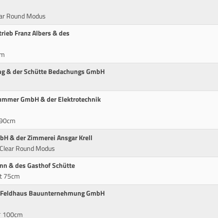
lear Round Modus
rieb Franz Albers & des
cm
ing & der Schütte Bedachungs GmbH
rummer GmbH & der Elektrotechnik
* 90cm
bH & der Zimmerei Ansgar Krell
t Clear Round Modus
nn & des Gasthof Schütte
it 75cm
der Feldhaus Bauunternehmung GmbH
** 100cm