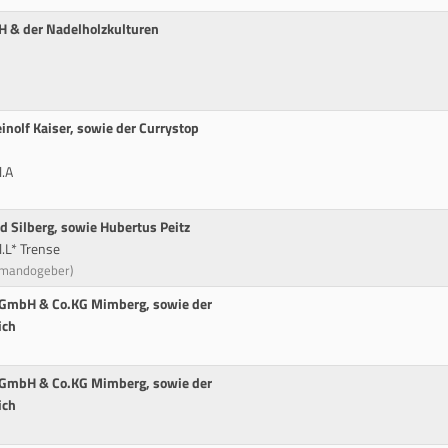
H & der Nadelholzkulturen
nolf Kaiser, sowie der Currystop
l.A
 Silberg, sowie Hubertus Peitz
.L* Trense
mmandogeber)
e GmbH & Co.KG Mimberg, sowie der
ich
e GmbH & Co.KG Mimberg, sowie der
ich