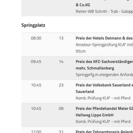
& Co.KG
Reiter-WB Schritt - Trab - Galop
Springplatz
08:30
13
Preis der Hotels Deimann & de
Amateur-Springprüfung Kl.A* mi
95cm
09:45
14
Preis des KFZ-Sachverständiger
mehr, Schmallenberg
Springprfg.m.steigenden Anford
10:45
23
Preis der Volksbank Sauerland 
Sauerland
Komb. Prüfung Kl.A* - mit Pferd
10:45
08
Preis der Pferdehandel Meier G
Hellweg Lippe GmbH
Komb. Prüfung Kl.A* - mit Pferd
12:00
31
Preis der Zahnarztpraxis Aplerd