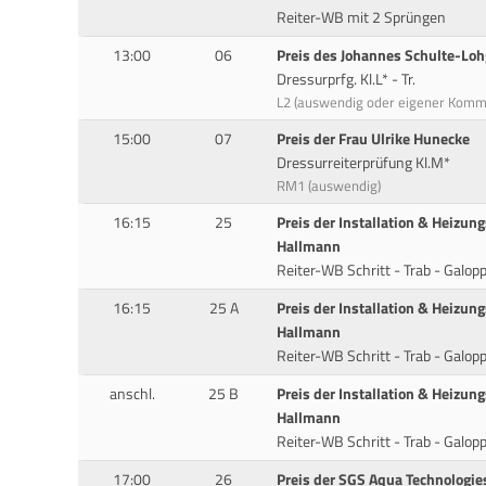
Reiter-WB mit 2 Sprüngen
13:00
06
Preis des Johannes Schulte-Loh
Dressurprfg. Kl.L* - Tr.
L2 (auswendig oder eigener Kom
15:00
07
Preis der Frau Ulrike Hunecke
Dressurreiterprüfung Kl.M*
RM1 (auswendig)
16:15
25
Preis der Installation & Heizun
Hallmann
Reiter-WB Schritt - Trab - Galop
16:15
25 A
Preis der Installation & Heizun
Hallmann
Reiter-WB Schritt - Trab - Galop
anschl.
25 B
Preis der Installation & Heizun
Hallmann
Reiter-WB Schritt - Trab - Galop
17:00
26
Preis der SGS Aqua Technologi