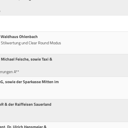
p
s Waldhaus Ohlenbach
t Stilwertung und Clear Round Modus
 Michael Feische, sowie Taxi &
erungen A**
eG, sowie der Sparkasse Mitten im
bR & der Raiffeisen Sauerland
ent, Dr. Ulrich Hansmeier &