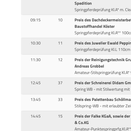
Spedition
Springpferdeprüfung Kl.A* m. C
09:15
10
Preis des Dachdeckermeisterbet
Baustoffhandel Köster
Springpferdeprüfung Kl.A** 100
10:30
11
Preis des Juwelier Ewald Pepp
Springpferdeprüfung Kl.L 110cm
11:30
12
Preis der Reinigungstechnik G
Andreas Grobbel
Amateur-Stilspringprüfung Kl.A
12:45
37
Preis der Schreinerei Didam Gm
Spring WB - mit Stilwertung mi
13:45
33
Preis des Palettenbau Schöllma
Stilspring-WB - mit erlaubter Ze
14:45
15
Preis der Falke KGaA, sowie 
& Co.KG
Amateur-Punktespringprfg.Kl.A