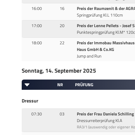
16:00
16
Preis der Raumzenit & der AGR
Springprüfung Kl.L 110cm
17:00
20
Preis der Lenne Pellets - Josef
Punktespringprüfung Kl.M* 120
18:00
22
Preis der Immobau Massivhau
Haus GmbH & Co.KG
Jump and Run
Sonntag, 14. September 2025
NR
PRÜFUNG
Dressur
07:30
03
Preis der Frau Daniela Schilling
Dressurreiterprüfung Kl.A
RA3/1 (auswendig oder eigener 