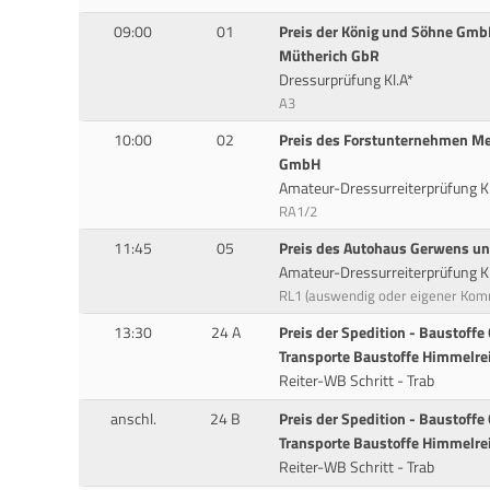
09:00
01
Preis der König und Söhne Gmb
Mütherich GbR
Dressurprüfung Kl.A*
A3
10:00
02
Preis des Forstunternehmen Mei
GmbH
Amateur-Dressurreiterprüfung K
RA1/2
11:45
05
Preis des Autohaus Gerwens und
Amateur-Dressurreiterprüfung Kl
RL1 (auswendig oder eigener Ko
13:30
24 A
Preis der Spedition - Baustoff
Transporte Baustoffe Himmelre
Reiter-WB Schritt - Trab
anschl.
24 B
Preis der Spedition - Baustoff
Transporte Baustoffe Himmelre
Reiter-WB Schritt - Trab