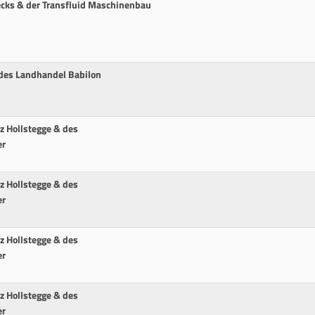
Fecks & der Transfluid Maschinenbau
 des Landhandel Babilon
z Hollstegge & des
er
z Hollstegge & des
er
z Hollstegge & des
er
z Hollstegge & des
er