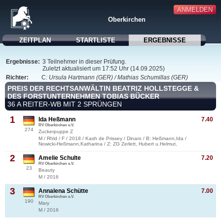
ANMELDEN
Oberkirchen
ZEITPLAN
STARTLISTE
ERGEBNISSE
Ergebnisse:
3 Teilnehmer in dieser Prüfung.
Zuletzt aktualisiert um 17:52 Uhr (14.09.2025)
Richter:
C:
Ursula Hartmann (GER) / Mathias Schumillas (GER)
PREIS DER RECHTSANWÄLTIN BEATRIZ HOLLSTEGGE &
DES FORSTUNTERNEHMEN TOBIAS BÜCKER
36 A REITER-WB MIT 2 SPRÜNGEN
1
Ida Heßmann
7.40
RV Oberkirchen e.V.
274
Zuckerpuppe Z
M / Rhld / F / 2018 / Kash de Prissey / Dinaro / B: Heßmann,Ida /
Nowicki-Heßmann,Katharina / Z: ZG Zerlett, Hubert u.Helmut,
2
Amelie Schulte
7.20
RV Oberkirchen e.V.
23
Beauty
M / 2016
3
Annalena Schütte
7.00
RV Oberkirchen e.V.
190
Mary
M / 2016