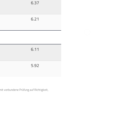
6.37
6.21
6.11
5.92
mit verbundene Prüfung auf Richtigkeit,