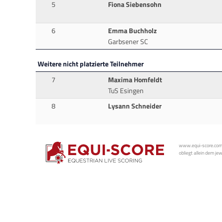
5
Fiona Siebensohn
6
Emma Buchholz
Garbsener SC
Weitere nicht platzierte Teilnehmer
7
Maxima Homfeldt
TuS Esingen
8
Lysann Schneider
www.equi-score.com i
obliegt allein dem je