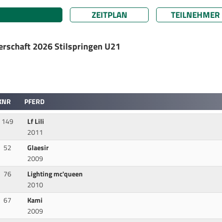
ZEITPLAN
TEILNEHMER
erschaft 2026 Stilspringen U21
KNR
PFERD
149
Lf Lili
2011
52
Glaesir
2009
76
Lighting mc'queen
2010
67
Kami
2009