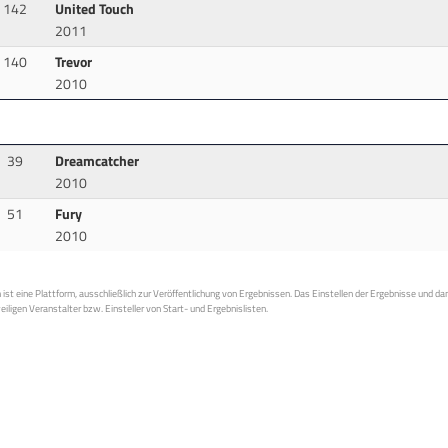
142
United Touch
2011
140
Trevor
2010
39
Dreamcatcher
2010
51
Fury
2010
st eine Plattform, ausschließlich zur Veröffentlichung von Ergebnissen. Das Einstellen der Ergebnisse und da
weiligen Veranstalter bzw. Einsteller von Start- und Ergebnislisten.