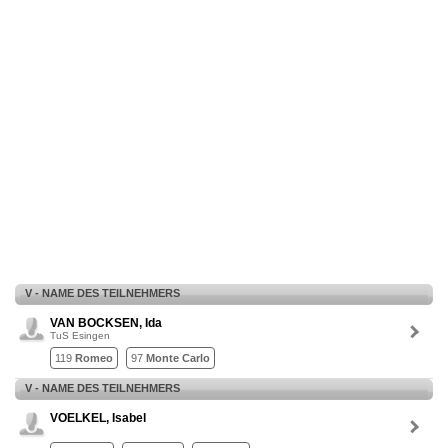
V - NAME DES TEILNEHMERS
VAN BOCKSEN, Ida
TuS Esingen
119
Romeo
97
Monte Carlo
V - NAME DES TEILNEHMERS
VOELKEL, Isabel