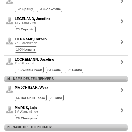
134
Sparky
133
Snowflake
LEGELAND, Josefine
ETV Eimsbüttel
29
Cupcake
LIENKAMP, Carolin
VfB Fallersleben
105
Noname
LOCKEMANN, Josefine
TSV Algesdorf
146
Winnie Pooh
83
Lodie
123
Sanne
M - NAME DES TEILNEHMERS
MAJCHRZAK, Wera
56
Hot Chilli Tacco
31
Dino
MARKS, Leja
SV Warnemünde
20
Champion
N - NAME DES TEILNEHMERS