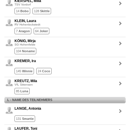
KIERSPEL, Milla
TSV Vordorf
14
Bobo
128
Skittle
KLEIN, Laura
RV Hohenlockstedt
7
Aragon
64
Joker
KÖNIG, Mirja
SG Hohenfelde
104
Noname
KREMER, Ira
145
Winnie
24
Coco
KREUTZ, Mila
VfL Sittensen
85
Luna
L - NAME DES TEILNEHMERS
LANGE, Antonia
131
Smartie
LAUFER, Toni