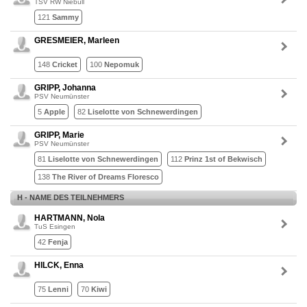
TSV RW Niebüll
121
Sammy
GRESMEIER, Marleen
148
Cricket
100
Nepomuk
GRIPP, Johanna
PSV Neumünster
5
Apple
82
Liselotte von Schnewerdingen
GRIPP, Marie
PSV Neumünster
81
Liselotte von Schnewerdingen
112
Prinz 1st of Bekwisch
138
The River of Dreams Floresco
H - NAME DES TEILNEHMERS
HARTMANN, Nola
TuS Esingen
42
Fenja
HILCK, Enna
75
Lenni
70
Kiwi