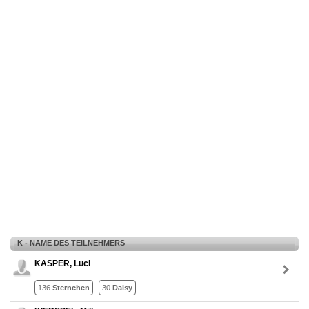
K - NAME DES TEILNEHMERS
KASPER, Luci
136
Sternchen
30
Daisy