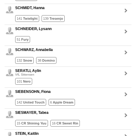
SCHMIDT, Hanna
141
Twielight
139
Tresenjo
SCHNEIDER, Lysann
51
Fury
SCHWARZ, Annabella
132
Snow
38
Domino
SERATLI, Aylin
VfL Sittensen
101
Nero
SIEBENSOHN, Fiona
142
United Touch
6
Apple Dream
SIESMAYER, Tabea
15
CR Shining Yuu
16
CR Sweet Rin
STEIN, Kaitlin