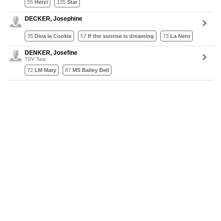
55
Herzi
135
Star
DECKER, Josephine
35
Diva la Cookie
57
If the sunrise is dreaming
73
La Nero
DENKER, Josefine
TSV Tarp
72
LM Mary
87
MS Bailey Bell