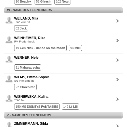
10
Beachy
52
Glaesir
102
Newt
W - NAME DES TEILNEHMERS
WEILAND, Mila
TSV Vordorf
62
Jack
WEINHEIMER, Rike
RV Fredenbeck
19
Cen Nick - dance on the moon
94
Milli
WERNER, Nele
91
Maharadscha
WILMS, Emma-Sophie
SG Hohenfelde
22
Chocolate
WISNIEWSKA, Kalina
TSV Tarp
150
MS DISNEYS FANTASIES
149
Lf Lili
Z - NAME DES TEILNEHMERS
ZIMMERMANN, Gilda