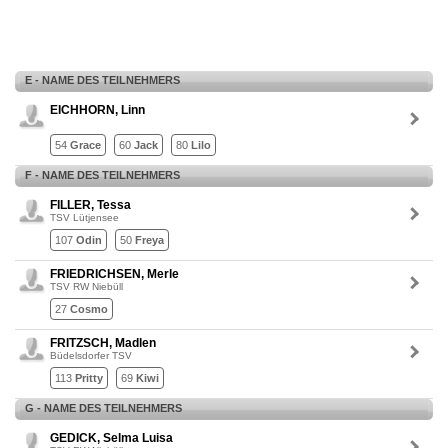
E - NAME DES TEILNEHMERS
EICHHORN, Linn
54
Grace
60
Jack
80
Lilo
F - NAME DES TEILNEHMERS
FILLER, Tessa
TSV Lütjensee
107
Odin
50
Freya
FRIEDRICHSEN, Merle
TSV RW Niebüll
27
Cosmo
FRITZSCH, Madlen
Büdelsdorfer TSV
113
Pritty
69
Kiwi
G - NAME DES TEILNEHMERS
GEDICK, Selma Luisa