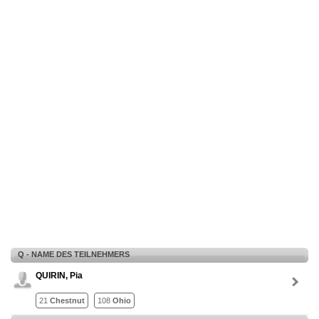
Q - NAME DES TEILNEHMERS
QUIRIN, Pia
21
Chestnut
108
Ohio