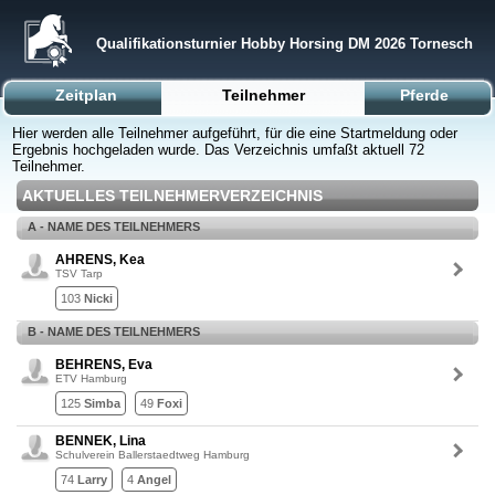
Qualifikationsturnier Hobby Horsing DM 2026 Tornesch
Zeitplan
Teilnehmer
Pferde
Hier werden alle Teilnehmer aufgeführt, für die eine Startmeldung oder
Ergebnis hochgeladen wurde. Das Verzeichnis umfaßt aktuell 72
Teilnehmer.
AKTUELLES TEILNEHMERVERZEICHNIS
A - NAME DES TEILNEHMERS
AHRENS, Kea
TSV Tarp
103
Nicki
B - NAME DES TEILNEHMERS
BEHRENS, Eva
ETV Hamburg
125
Simba
49
Foxi
BENNEK, Lina
Schulverein Ballerstaedtweg Hamburg
74
Larry
4
Angel