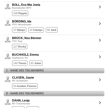
BOLL, Eva Mia Joela
Barmstedter MTV
109
Peppie
BÖRDING, Ida
PSV Neumünster
37
Djiego
23
Clavigo
59
Jack
BRÜCK, Nea Blenner
TSV Tarp
117
Rocky
BUCHHOLZ, Emma
Garbsener SC
140
Trevor
63
Joker
C - NAME DES TEILNEHMERS
CLASEN, Jaane
RV Sudweyhe
53
Golden Firenze
D - NAME DES TEILNEHMERS
DÄHN, Lenja
RV Travemünde