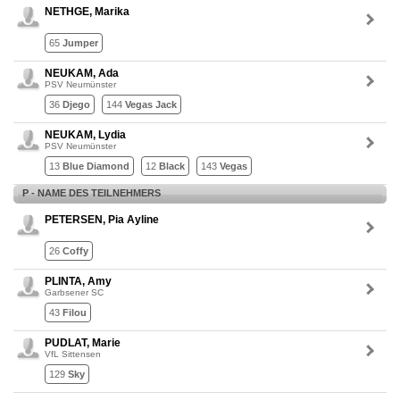
NETHGE, Marika
65
Jumper
NEUKAM, Ada
PSV Neumünster
36
Djego
144
Vegas Jack
NEUKAM, Lydia
PSV Neumünster
13
Blue Diamond
12
Black
143
Vegas
P - NAME DES TEILNEHMERS
PETERSEN, Pia Ayline
26
Coffy
PLINTA, Amy
Garbsener SC
43
Filou
PUDLAT, Marie
VfL Sittensen
129
Sky