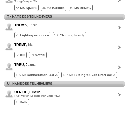
Todtglüsinger SV
86
MS Apache
88
MS Bärchen
90
MS Dreamy
T - NAME DES TEILNEHMERS
THOMS, Janin
76
Lighting mc'queen
130
Sleeping beauty
TREMP, Ida
68
Kiri
99
Motchi
TREU, Janna
126
Sir Donnerlutschi der 2.
127
Sir Furzington von Brest der 2.
U - NAME DES TEILNEHMERS
ULRICH, Emelie
RuR Verein Lockstedter-Lager u.U.
11
Bella