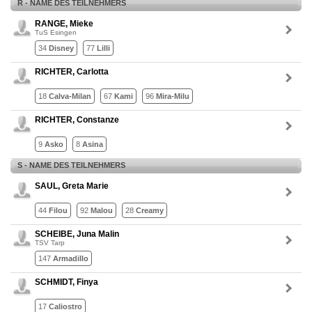
R - NAME DES TEILNEHMERS
RANGE, Mieke
TuS Esingen
34
Disney
77
Lilli
RICHTER, Carlotta
18
Calva-Milan
67
Kami
96
Mira-Milu
RICHTER, Constanze
9
Asko
8
Asina
S - NAME DES TEILNEHMERS
SAUL, Greta Marie
44
Filou
92
Malou
28
Creamy
SCHEIBE, Juna Malin
TSV Tarp
147
Armadillo
SCHMIDT, Finya
17
Caliostro