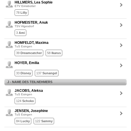
HILLMERS, Lea Sophie
ETV Eimsbüttel
78
Lilly
HOFMEISTER, Anuk
TSV Algesdorf
3
Ami
HOMFELDT, Maxima
TuS Esingen
39
Dreamcatcher
58
Ikarus
HOYER, Emilia
33
Disney
137
Sunangel
J - NAME DES TEILNEHMERS
JACOBS, Aleksa
TuS Esingen
124
Schoko
JENSEN, Josephine
TuS Esingen
84
Lucky
122
Sammy