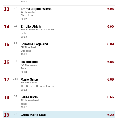
2013
13
22
Emma-Sophie Wilms
6.95
SG Hohenfelde
Chocolate
2012
14
11
Emelie Ulrich
6.90
RuR Verein Lockstedter-Lager u.U.
Bella
2013
15
29
Josefine Legeland
6.89
ETV Eimsbüttel
Cupcake
2013
16
59
Ida Börding
6.85
PSV Neumünster
Jack
2013
17
138
Marie Gripp
6.69
PSV Neumünster
The River of Dreams Floresco
2012
18
64
Laura Klein
6.66
RV Hohenlockstedt
Joker
2012
19
28
Greta Marie Saul
6.29