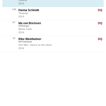
Creamy
2014
139
Hanna Schmidt
DQ
Tresenjo
2013
97
Ida van Bocksen
DQ
TuS Esingen
Monte Carlo
2014
19
Rike Weinheimer
DQ
RV Fredenbeck
Cen Nick - dance on the moon
2014