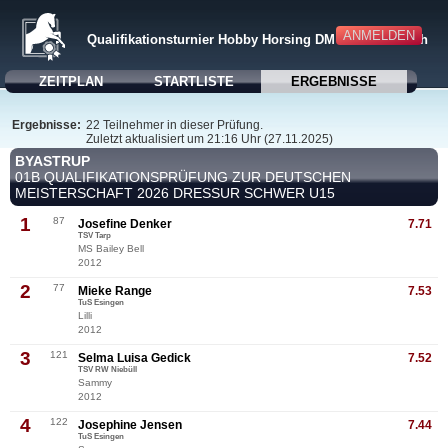
ANMELDEN
Qualifikationsturnier Hobby Horsing DM 2026 Tornesch
ZEITPLAN
STARTLISTE
ERGEBNISSE
Ergebnisse:
22 Teilnehmer in dieser Prüfung.
Zuletzt aktualisiert um 21:16 Uhr (27.11.2025)
BYASTRUP
01B QUALIFIKATIONSPRÜFUNG ZUR DEUTSCHEN
MEISTERSCHAFT 2026 DRESSUR SCHWER U15
1
87
Josefine Denker
7.71
TSV Tarp
MS Bailey Bell
2012
2
77
Mieke Range
7.53
TuS Esingen
Lilli
2012
3
121
Selma Luisa Gedick
7.52
TSV RW Niebüll
Sammy
2012
4
122
Josephine Jensen
7.44
TuS Esingen