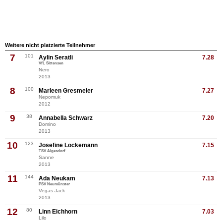
Weitere nicht platzierte Teilnehmer
7
101
Aylin Seratli
7.28
VfL Sittensen
Nero
2013
8
100
Marleen Gresmeier
7.27
Nepomuk
2012
9
38
Annabella Schwarz
7.20
Domino
2013
10
123
Josefine Lockemann
7.15
TSV Algesdorf
Sanne
2013
11
144
Ada Neukam
7.13
PSV Neumünster
Vegas Jack
2013
12
80
Linn Eichhorn
7.03
Lilo