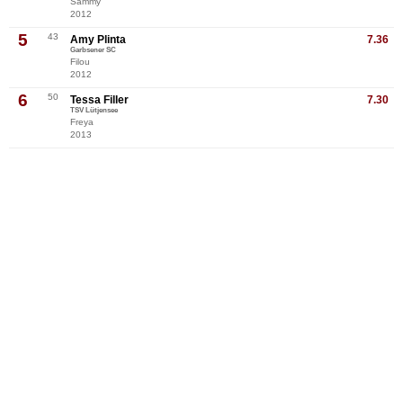
Sammy
2012
5
43
Amy Plinta
7.36
Garbsener SC
Filou
2012
6
50
Tessa Filler
7.30
TSV Lütjensee
Freya
2013