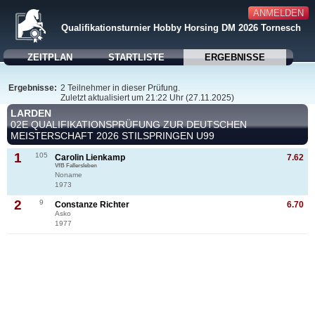
ANMELDEN
Qualifikationsturnier Hobby Horsing DM 2026 Tornesch
ZEITPLAN
STARTLISTE
ERGEBNISSE
Ergebnisse:
2 Teilnehmer in dieser Prüfung.
Zuletzt aktualisiert um 21:22 Uhr (27.11.2025)
LARDEN
02E QUALIFIKATIONSPRÜFUNG ZUR DEUTSCHEN
MEISTERSCHAFT 2026 STILSPRINGEN U99
1
105
Carolin Lienkamp
7.62
VfB Fallersleben
Noname
1973
2
9
Constanze Richter
6.70
Asko
1977