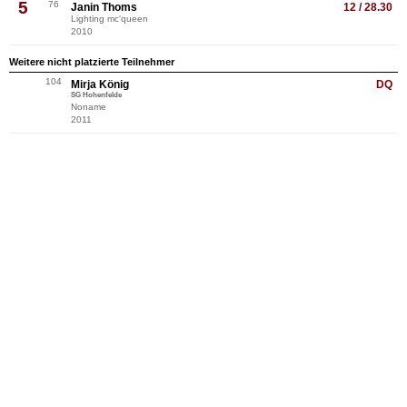
5
76
Janin Thoms
12 / 28.30
Lighting mc'queen
2010
Weitere nicht platzierte Teilnehmer
104
Mirja König
DQ
SG Hohenfelde
Noname
2011