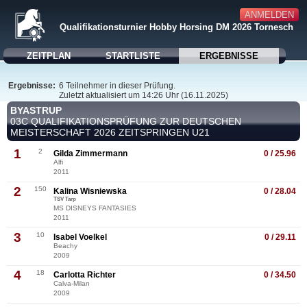
ANMELDEN
Qualifikationsturnier Hobby Horsing DM 2026 Tornesch
ZEITPLAN
STARTLISTE
ERGEBNISSE
Ergebnisse:
6 Teilnehmer in dieser Prüfung.
Zuletzt aktualisiert um 14:26 Uhr (16.11.2025)
BYASTRUP
03C QUALIFIKATIONSPRÜFUNG ZUR DEUTSCHEN
MEISTERSCHAFT 2026 ZEITSPRINGEN U21
1
2
Gilda Zimmermann
0 / 25.96
Alfi
2011
2
150
Kalina Wisniewska
0 / 28.04
TSV Tarp
MS DISNEYS FANTASIES
2011
3
10
Isabel Voelkel
0 / 29.11
Beachy
2009
4
18
Carlotta Richter
0 / 34.50
Calva-Milan
2009