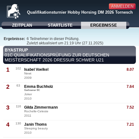
ANMELDEN
Qualifikationsturnier Hobby Horsing DM 2026 Tornesch
ZEITPLAN
STARTLISTE
ERGEBNISSE
Ergebnisse:
6 Teilnehmer in dieser Prüfung.
Zuletzt aktualisiert um 21:19 Uhr (27.11.2025)
BYASTRUP
01C QUALIFIKATIONSPRÜFUNG ZUR DEUTSCHEN
MEISTERSCHAFT 2026 DRESSUR SCHWER U21
1
102
Isabel Voelkel
8.07
Newt
2009
2
63
Emma Buchholz
7.64
Garbsener SC
Joker
2010
3
116
Gilda Zimmermann
7.52
Rochelle-Celeste
2011
4
130
Janin Thoms
7.21
Sleeping beauty
2010