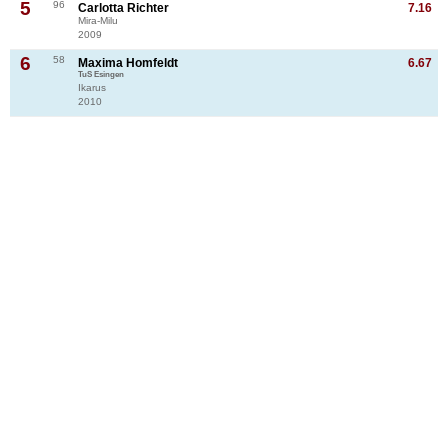
5
96
Carlotta Richter
7.16
Mira-Milu
2009
6
58
Maxima Homfeldt
6.67
TuS Esingen
Ikarus
2010