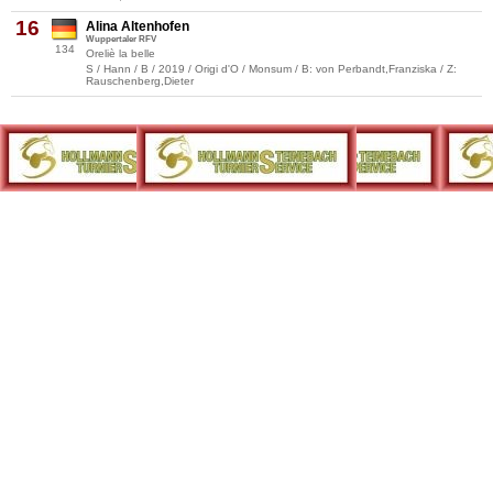
16
Alina Altenhofen
Wuppertaler RFV
134
Oreliè la belle
S / Hann / B / 2019 / Origi d'O / Monsum / B: von Perbandt,Franziska / Z:
Rauschenberg,Dieter