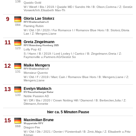
138
Qasido Gold
W / Westf / Bis / 2019 / Qaside MD / Sandro Hit / B: Olson,Corinna / Z: Gestüt
Vorwerk/Inh.Elisabeth Max-Th
9
Gloria Lae Stolorz
RFV Bredenscheid e.V.
084
Flaming Rubin
W / Old / Df / 2020 / For Romance I / Romanov Blue Hors / B: Stolorz,Gloria
Lae / Z: Mengers,Liane
11
Greta Zingelmann
RFV Meiersberg-Homberg 1925
123
Lolly Pop 42
S / Hann / B / 2019 / Lord Loxley I / Carrico / B: Zingelmann,Greta / Z:
Faymonville u.Partners AG/Gestüt So
12
Maike Mengers
RFV Bredenscheid e.V.
131
Monsieur Quento
W / Old / F / 2019 / Marc Cain / Romanov Blue Hors / B: Mengers,Liane / Z:
Mengers,Liane
13
Evelyn Waldoch
RV Reuschenberger Reiter
133
Noble Passion AD
W / DR / Bis / 2020 / Crown Notting Hill / Diamond / B: Berbecker,Julia / Z:
Dittmann,Annette
hier ca. 5 Minuten Pause
15
Maximilian Brune
Wuppertaler RFV
068
Dragon-Fire
W / Old / Db / 2021 / Donier / Fürstenball / B: Zrnic,Maja / Z: Elisabeth u.Fritz
Körner,