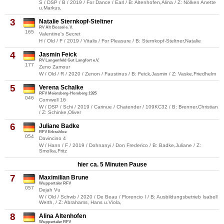
S / DSP / B / 2019 / For Dance / Earl / B: Altenhofen,Alina / Z: Nölken Anette
u.Markus,
3
Natalie Sternkopf-Steltner
RV Alt Bossel e. V.
165
Valentine's Secret
H / Old / F / 2019 / Vitalis / For Pleasure / B: Sternkopf-Steltner,Natalie
4
Jasmin Feick
RV Langenfeld Gut Langfort e.V.
177
Zeno Zamour
W / Old / R / 2020 / Zenon / Faustinus / B: Feick,Jasmin / Z: Vaske,Friedhelm
5
Verena Schalke
RFV Meiersberg-Homberg 1925
046
Cornwell 16
W / DSP / Schi / 2019 / Carinue / Chatender / 109KC32 / B: Brenner,Christian
/ Z: Schinke,Oliver
6
Juliane Badke
RFV Erbschloe
054
Davincino 4
W / Hann / F / 2019 / Dohnanyi / Don Frederico / B: Badke,Juliane / Z:
Smolka,Fritz
hier ca. 5 Minuten Pause
7
Maximilian Brune
Wuppertaler RFV
057
Dejah Vu
W / Old / Schwb / 2020 / De Beau / Florencio I / B: Ausbildungsbetrieb Isabell
Werth, / Z: Abrahams, Hans u.Viola,
8
Alina Altenhofen
Wuppertaler RFV