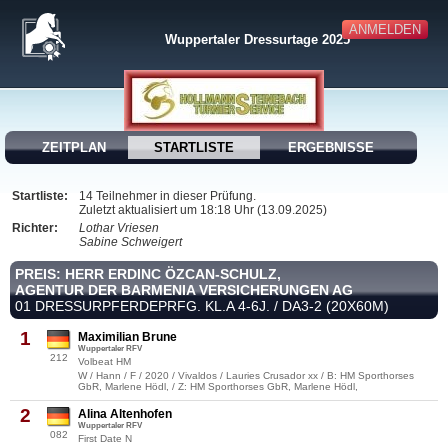
ANMELDEN
Wuppertaler Dressurtage 2025
ZEITPLAN
STARTLISTE
ERGEBNISSE
Startliste:
14 Teilnehmer in dieser Prüfung.
Zuletzt aktualisiert um 18:18 Uhr (13.09.2025)
Richter:
Lothar Vriesen
Sabine Schweigert
PREIS: HERR ERDINC ÖZCAN-SCHULZ,
AGENTUR DER BARMENIA VERSICHERUNGEN AG
01 DRESSURPFERDEPRFG. KL.A 4-6J. / DA3-2 (20X60M)
1
Maximilian Brune
Wuppertaler RFV
212
Volbeat HM
W / Hann / F / 2020 / Vivaldos / Lauries Crusador xx / B: HM Sporthorses
GbR, Marlene Hödl, / Z: HM Sporthorses GbR, Marlene Hödl,
2
Alina Altenhofen
Wuppertaler RFV
082
First Date N