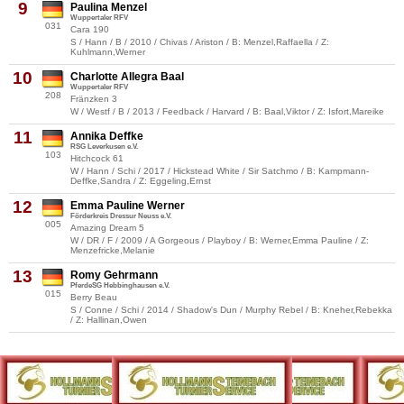
9
Paulina Menzel
Wuppertaler RFV
031
Cara 190
S / Hann / B / 2010 / Chivas / Ariston / B: Menzel,Raffaella / Z:
Kuhlmann,Werner
10
Charlotte Allegra Baal
Wuppertaler RFV
208
Fränzken 3
W / Westf / B / 2013 / Feedback / Harvard / B: Baal,Viktor / Z: Isfort,Mareike
11
Annika Deffke
RSG Leverkusen e.V.
103
Hitchcock 61
W / Hann / Schi / 2017 / Hickstead White / Sir Satchmo / B: Kampmann-
Deffke,Sandra / Z: Eggeling,Ernst
12
Emma Pauline Werner
Förderkreis Dressur Neuss e.V.
005
Amazing Dream 5
W / DR / F / 2009 / A Gorgeous / Playboy / B: Werner,Emma Pauline / Z:
Menzefricke,Melanie
13
Romy Gehrmann
PferdeSG Hebbinghausen e.V.
015
Berry Beau
S / Conne / Schi / 2014 / Shadow's Dun / Murphy Rebel / B: Kneher,Rebekka
/ Z: Hallinan,Owen