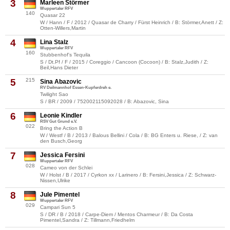
3
Marleen Störmer
Wuppertaler RFV
140
Quasar 22
W / Hann / F / 2012 / Quasar de Charry / Fürst Heinrich / B: Störmer,Anett / Z:
Otten-Willers,Martin
4
Lina Stalz
Wuppertaler RFV
160
Stubbenhof's Tequila
S / Dt.Pf / F / 2015 / Coreggio / Cancoon (Cocoon) / B: Stalz,Judith / Z:
Beil,Hans Dieter
5
215
Sina Abazovic
RV Deilmannhof Essen-Kupferdreh e.
Twilight Sao
S / BR / 2009 / 752002115092028 / B: Abazovic, Sina
6
Leonie Kindler
RSV Gut Grund e.V.
022
Bring the Action B
W / Westf / B / 2013 / Balous Bellini / Cola / B: BG Enters u. Riese, / Z: van
den Busch,Georg
7
Jessica Fersini
Wuppertaler RFV
028
Cameo von der Schlei
W / Holst / B / 2017 / Cyrkon xx / Larinero / B: Fersini,Jessica / Z: Schwarz-
Nissen,Ulrike
8
Jule Pimentel
Wuppertaler RFV
029
Campari Sun 5
S / DR / B / 2018 / Carpe-Diem / Mentos Charmeur / B: Da Costa
Pimentel,Sandra / Z: Tillmann,Friedhelm