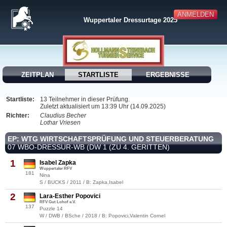
ANMELDEN
Wuppertaler Dressurtage 2025
ZEITPLAN
STARTLISTE
ERGEBNISSE
Startliste:
13 Teilnehmer in dieser Prüfung.
Zuletzt aktualisiert um 13:39 Uhr (14.09.2025)
Richter:
Claudius Becher
Lothar Vriesen
EP: WTG WIRTSCHAFTSPRÜFUNG UND STEUERBERATUNG
07 WBO-DRESSUR-WB (DW 1 (ZU 4. GERITTEN)
1
Isabel Zapka
Wuppertaler RFV
181
Nina
S / BUCKS / 2011 / B: Zapka,Isabel
2
Lara-Esther Popovici
RFV Gut Lohof e.V.
137
Puzzle 14
W / DWB / BSche / 2018 / B: Popovici,Valentin Cornel