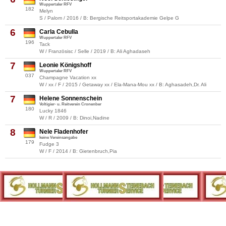
Wuppertaler RFV
182
Melyn
S / Palom / 2016 / B: Bergische Reitsportakademie Gelpe G
6
Carla Cebulla
Wuppertaler RFV
196
Tack
W / Französisc / Selle / 2019 / B: Ali Aghadaseh
7
Leonie Königshoff
Wuppertaler RFV
037
Champagne Vacation xx
W / xx / F / 2015 / Getaway xx / Ela-Mana-Mou xx / B: Aghasadeh,Dr. Ali
7
Helene Sonnenschein
Voltigier- u. Reitverein Cronenber
180
Lucky 1846
W / R / 2009 / B: Dinoi,Nadine
8
Nele Fladenhofer
keine Vereinsangabe
179
Fudge 3
W / F / 2014 / B: Gietenbruch,Pia