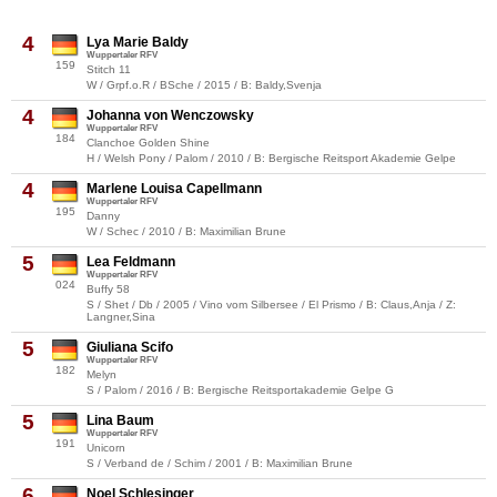
4
Lya Marie Baldy
Wuppertaler RFV
159
Stitch 11
W / Grpf.o.R / BSche / 2015 / B: Baldy,Svenja
4
Johanna von Wenczowsky
Wuppertaler RFV
184
Clanchoe Golden Shine
H / Welsh Pony / Palom / 2010 / B: Bergische Reitsport Akademie Gelpe
4
Marlene Louisa Capellmann
Wuppertaler RFV
195
Danny
W / Schec / 2010 / B: Maximilian Brune
5
Lea Feldmann
Wuppertaler RFV
024
Buffy 58
S / Shet / Db / 2005 / Vino vom Silbersee / El Prismo / B: Claus,Anja / Z:
Langner,Sina
5
Giuliana Scifo
Wuppertaler RFV
182
Melyn
S / Palom / 2016 / B: Bergische Reitsportakademie Gelpe G
5
Lina Baum
Wuppertaler RFV
191
Unicorn
S / Verband de / Schim / 2001 / B: Maximilian Brune
6
Noel Schlesinger