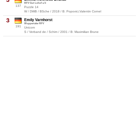
RFV Gut Lohof e.V.
137
Puzzle 14
W / DWB / BSche / 2018 / B: Popovici,Valentin Cornel
3
Emily Varnhorst
Wuppertaler RFV
191
Unicorn
S / Verband de / Schim / 2001 / B: Maximilian Brune