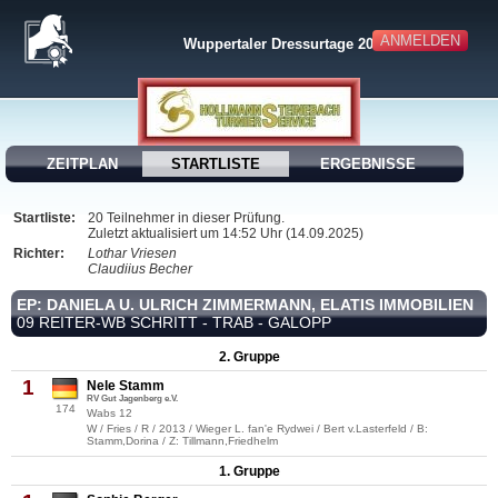
ANMELDEN
Wuppertaler Dressurtage 2025
ZEITPLAN
STARTLISTE
ERGEBNISSE
Startliste:
20 Teilnehmer in dieser Prüfung.
Zuletzt aktualisiert um 14:52 Uhr (14.09.2025)
Richter:
Lothar Vriesen
Claudiius Becher
EP: DANIELA U. ULRICH ZIMMERMANN, ELATIS IMMOBILIEN
09 REITER-WB SCHRITT - TRAB - GALOPP
2. Gruppe
1
Nele Stamm
RV Gut Jagenberg e.V.
174
Wabs 12
W / Fries / R / 2013 / Wieger L. fan'e Rydwei / Bert v.Lasterfeld / B:
Stamm,Dorina / Z: Tillmann,Friedhelm
1. Gruppe