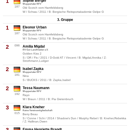
1
Sophie Berger
Wuppertaler RFV
187
Old Scotch vom Hamfeldsberg
W / Schwa / 2011 / B: Bergische Reitsportakademie Gelpe G
3. Gruppe
1
Eleonor Urban
Wuppertaler RFV
187
Old Scotch vom Hamfeldsberg
W / Schwa / 2011 / B: Bergische Reitsportakademie Gelpe G
2
096
Amilia Migdal
RV Gut Landfrieden e.V.
Golden Kiss 2
S / DR / Fis / 2021 / D-Gold AT / Vincent / B: Migdal,Annika / Z:
Strothmann,Ludger
2
Isabel Zapka
Wuppertaler RFV
181
Nina
S / BUCKS / 2011 / B: Zapka,Isabel
2
Tessa Naumann
Wuppertaler RFV
192
Rayo
W / Braun / 2011 / B: Pia Gietenbruch
3
Klara Kneher
Keine Vereinsmitgliedschaft
015
Berry Beau
S / Conne / Schi / 2014 / Shadow's Dun / Murphy Rebel / B: Kneher,Rebekka
/ Z: Hallinan,Owen
3
Emma Henriette Brandt