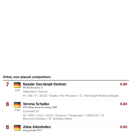
Other, non-placed competitors
7
Natalie Sternkopf-Steltner
6.80
RV Alt Bossel e. V.
165
Valentine's Secret
H / Old / F / 2019 / Vitalis / For Pleasure / O: Sternkopf-Steltner,Natalie
8
Verena Schalke
6.60
RFV Meiersberg-Homberg 1925
046
Cornwell 16
W / DSP / Schi / 2019 / Carinue / Chatender / 109KC32 / O:
Brenner,Christian / B: Schinke,Oliver
8
Alina Altenhofen
6.60
Wuppertaler RFV