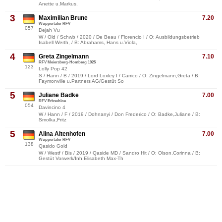
Anette u.Markus,
3
Maximilian Brune
7.20
Wuppertaler RFV
057
Dejah Vu
W / Old / Schwb / 2020 / De Beau / Florencio I / O: Ausbildungsbetrieb
Isabell Werth, / B: Abrahams, Hans u.Viola,
4
Greta Zingelmann
7.10
RFV Meiersberg-Homberg 1925
123
Lolly Pop 42
S / Hann / B / 2019 / Lord Loxley I / Carrico / O: Zingelmann,Greta / B:
Faymonville u.Partners AG/Gestüt So
5
Juliane Badke
7.00
RFV Erbschloe
054
Davincino 4
W / Hann / F / 2019 / Dohnanyi / Don Frederico / O: Badke,Juliane / B:
Smolka,Fritz
5
Alina Altenhofen
7.00
Wuppertaler RFV
138
Qasido Gold
W / Westf / Bis / 2019 / Qaside MD / Sandro Hit / O: Olson,Corinna / B:
Gestüt Vorwerk/Inh.Elisabeth Max-Th