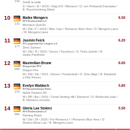
134
Oreliè la belle
S / Hann / B / 2019 / Origi d'O / Monsum / O: von Perbandt,Franziska /
B: Rauschenberg,Dieter
10
Maike Mengers
6.50
RFV Bredenscheid e.V.
131
Monsieur Quento
W / Old / F / 2019 / Marc Cain / Romanov Blue Hors / O: Mengers,Liane
/ B: Mengers,Liane
11
Jasmin Feick
6.20
RV Langenfeld Gut Langfort e.V.
177
Zeno Zamour
W / Old / R / 2020 / Zenon / Faustinus / O: Feick,Jasmin / B:
Vaske,Friedhelm
12
Maximilian Brune
6.00
Wuppertaler RFV
068
Dragon-Fire
W / Old / Db / 2021 / Donier / Fürstenball / O: Zrnic,Maja / B: Elisabeth
u.Fritz Körner,
13
Evelyn Waldoch
5.80
RV Reuschenberger Reiter
133
Noble Passion AD
W / DR / Bis / 2020 / Crown Notting Hill / Diamond / O: Berbecker,Julia /
B: Dittmann,Annette
14
Gloria Lae Stolorz
5.50
RFV Bredenscheid e.V.
084
Flaming Rubin
W / Old / Df / 2020 / For Romance I / Romanov Blue Hors / O:
Stolorz,Gloria Lae / B: Mengers,Liane