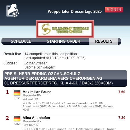
SIGN IN
Wuppertaler Dressurtage 2025
SCHEDULE
STARTING ORDER
RESULTS
Result list:
14 competitors in this competition.
Last updated at 18:18 hrs (13.09.2025)
Judges:
Lothar Vriesen
Sabine Schweigert
PREIS: HERR ERDINC ÖZCAN-SCHULZ,
AGENTUR DER BARMENIA VERSICHERUNGEN AG
01 DRESSURPFERDEPRFG. KL.A 4-6J. / DA3-2 (20X60M)
1
Maximilian Brune
7.60
Wuppertaler RFV
212
Volbeat HM
W / Hann / F / 2020 / Vivaldos / Lauries Crusador xx / O: HM
Sporthorses GbR, Marlene Hödl, / B: HM Sporthorses GbR, Marlene
Hödl,
2
Alina Altenhofen
7.30
Wuppertaler RFV
082
First Date N
S / DSP / B / 2019 / For Dance / Earl / O: Altenhofen,Alina / B: Nölken