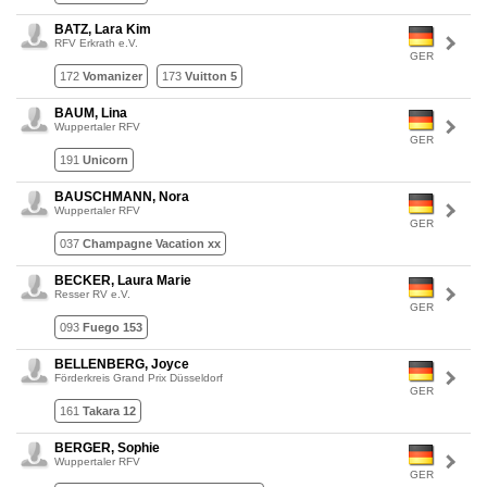
BATZ, Lara Kim
RFV Erkrath e.V.
GER
172
Vomanizer
173
Vuitton 5
BAUM, Lina
Wuppertaler RFV
GER
191
Unicorn
BAUSCHMANN, Nora
Wuppertaler RFV
GER
037
Champagne Vacation xx
BECKER, Laura Marie
Resser RV e.V.
GER
093
Fuego 153
BELLENBERG, Joyce
Förderkreis Grand Prix Düsseldorf
GER
161
Takara 12
BERGER, Sophie
Wuppertaler RFV
GER