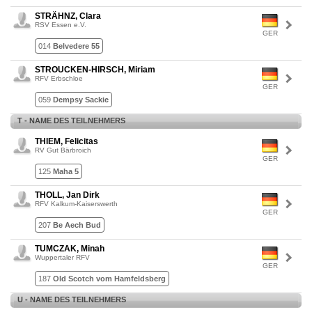
STRÄHNZ, Clara
RSV Essen e.V.
GER
014
Belvedere 55
STROUCKEN-HIRSCH, Miriam
RFV Erbschloe
GER
059
Dempsy Sackie
T - NAME DES TEILNEHMERS
THIEM, Felicitas
RV Gut Bärbroich
GER
125
Maha 5
THOLL, Jan Dirk
RFV Kalkum-Kaiserswerth
GER
207
Be Aech Bud
TUMCZAK, Minah
Wuppertaler RFV
GER
187
Old Scotch vom Hamfeldsberg
U - NAME DES TEILNEHMERS