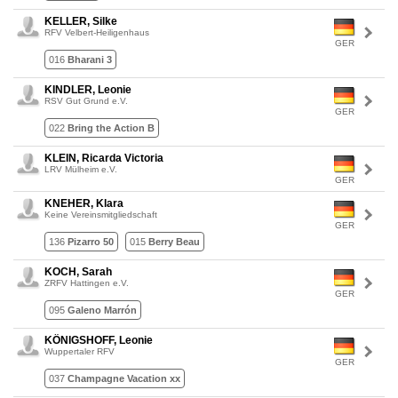
KELLER, Silke
RFV Velbert-Heiligenhaus
GER
016
Bharani 3
KINDLER, Leonie
RSV Gut Grund e.V.
GER
022
Bring the Action B
KLEIN, Ricarda Victoria
LRV Mülheim e.V.
GER
KNEHER, Klara
Keine Vereinsmitgliedschaft
GER
136
Pizarro 50
015
Berry Beau
KOCH, Sarah
ZRFV Hattingen e.V.
GER
095
Galeno Marrón
KÖNIGSHOFF, Leonie
Wuppertaler RFV
GER
037
Champagne Vacation xx