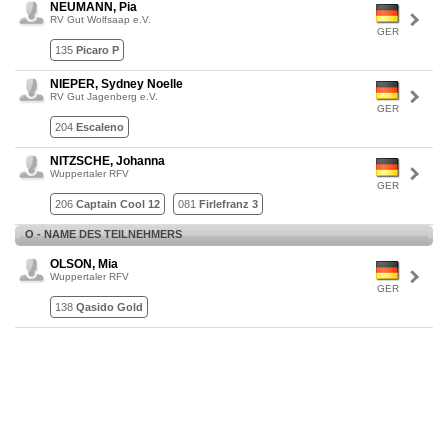
NEUMANN, Pia
RV Gut Wolfsaap e.V.
GER
135
Picaro P
NIEPER, Sydney Noelle
RV Gut Jagenberg e.V.
GER
204
Escaleno
NITZSCHE, Johanna
Wuppertaler RFV
GER
206
Captain Cool 12
081
Firlefranz 3
O - NAME DES TEILNEHMERS
OLSON, Mia
Wuppertaler RFV
GER
138
Qasido Gold