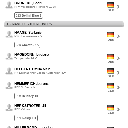
GRÜNEKE, Leoni
RFV Meiersberg-Homberg 1925
GER
013
Bellini Blue 2
H - NAME DES TEILNEHMERS
HAASE, Stefanie
RSG Leverkusen e.V.
GER
039
Chestnut K
HAGEDORN, Luciana
Wuppertaler RFV
GER
HELBERT, Emilia Maia
RV Deilmannhof Essen-Kupferdreh e.V
GER
HEMMERICH, Lorenz
RFV Dhünn e.V.
GER
058
Delaney 10
HERKSTRÖTER, Jil
RFV Velbert
GER
099
Goldy 111
HILLEBRAND, Leontine