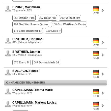
BRUNE, Maximilian
Wuppertaler RFV
GER
068
Dragon-Fire
057
Dejah Vu
212
Volbeat HM
101
Gut Wettlkam's Quinn
100
Gut Wettlkam's Fanta
176
Zauberlehrling 17
120
Little P
BRUTHIER, Christine
RFV Velbert-Heiligenhaus
GER
BRUTHIER, Jasmin
RFV Velbert-Heiligenhaus
GER
070
Elano M
067
Donna Maria 16
BULLACH, Sophie
RFV Halver e. V.
GER
C - NAME DES TEILNEHMERS
CAPELLMANN, Emma Marie
Wuppertaler RFV
GER
CAPELLMANN, Marlene Louisa
Wuppertaler RFV
GER