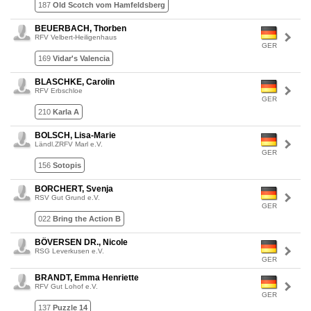
187
Old Scotch vom Hamfeldsberg
BEUERBACH, Thorben
RFV Velbert-Heiligenhaus
GER
169
Vidar's Valencia
BLASCHKE, Carolin
RFV Erbschloe
GER
210
Karla A
BOLSCH, Lisa-Marie
Ländl.ZRFV Marl e.V.
GER
156
Sotopis
BORCHERT, Svenja
RSV Gut Grund e.V.
GER
022
Bring the Action B
BÖVERSEN DR., Nicole
RSG Leverkusen e.V.
GER
BRANDT, Emma Henriette
RFV Gut Lohof e.V.
GER
137
Puzzle 14