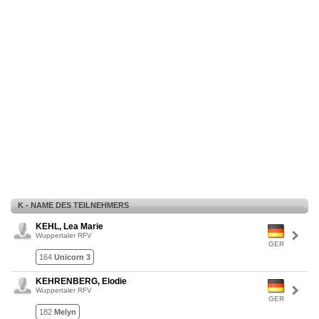
K - NAME DES TEILNEHMERS
KEHL, Lea Marie
Wuppertaler RFV
GER
164
Unicorn 3
KEHRENBERG, Elodie
Wuppertaler RFV
GER
182
Melyn