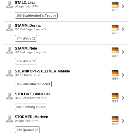
STALZ, Lina
Wuppertaler RFV
GER
160
Stubbenhof's Tequila
STAMM, Dorina
RV Gut Jagenberg e.V.
GER
174
Wabs 12
STAMM, Nele
RV Gut Jagenberg e.V.
GER
174
Wabs 12
STERNKOPF-STELTNER, Natalie
RV Alt Bossel e. V.
GER
165
Valentine's Secret
STOLORZ, Gloria Lae
RFV Bredenscheid e.V.
GER
084
Flaming Rubin
STÖRMER, Marleen
Wuppertaler RFV
GER
140
Quasar 22