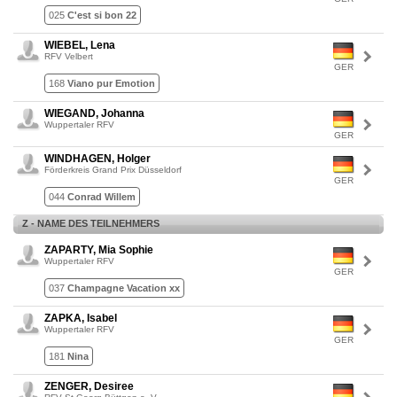
025
C'est si bon 22
WIEBEL, Lena
RFV Velbert
GER
168
Viano pur Emotion
WIEGAND, Johanna
Wuppertaler RFV
GER
WINDHAGEN, Holger
Förderkreis Grand Prix Düsseldorf
GER
044
Conrad Willem
Z - NAME DES TEILNEHMERS
ZAPARTY, Mia Sophie
Wuppertaler RFV
GER
037
Champagne Vacation xx
ZAPKA, Isabel
Wuppertaler RFV
GER
181
Nina
ZENGER, Desiree