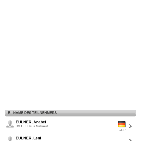
E - NAME DES TEILNEHMERS
EULNER, Anabel
RV Gut Haus Mahnert
GER
EULNER, Leni