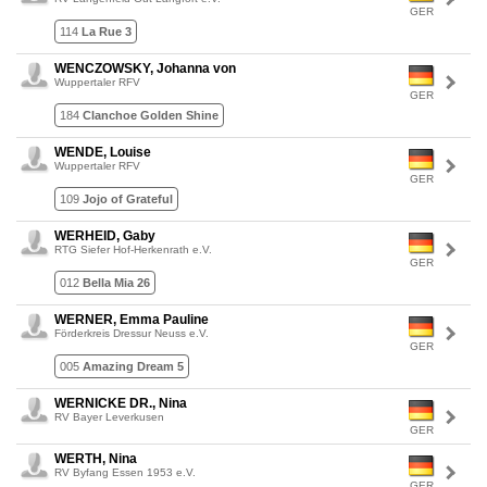
GER
114
La Rue 3
WENCZOWSKY, Johanna von
Wuppertaler RFV
GER
184
Clanchoe Golden Shine
WENDE, Louise
Wuppertaler RFV
GER
109
Jojo of Grateful
WERHEID, Gaby
RTG Siefer Hof-Herkenrath e.V.
GER
012
Bella Mia 26
WERNER, Emma Pauline
Förderkreis Dressur Neuss e.V.
GER
005
Amazing Dream 5
WERNICKE DR., Nina
RV Bayer Leverkusen
GER
WERTH, Nina
RV Byfang Essen 1953 e.V.
GER