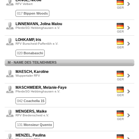
LANGE, Nicole
RFV Velbert
GER
017
Bippen Woods
LINNEMANN, Jolina Malou
PferdeSG Hebbinghausen e.V.
GER
LOHKAMP, Iris
RFV Burscheid-Paffenlöh e.V.
GER
020
Bonabaschi
M - NAME DES TEILNEHMERS
MAESCH, Karoline
Wuppertaler RFV
GER
MASCHMEIER, Melanie-Faye
PferdeSG Hebbinghausen e.V.
GER
042
Coachella 15
MENGERS, Maike
RFV Bredenscheid e.V.
GER
131
Monsieur Quento
MENZEL, Paulina