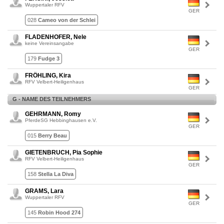
Wuppertaler RFV
GER
028
Cameo von der Schlei
FLADENHOFER, Nele
keine Vereinsangabe
GER
179
Fudge 3
FRÖHLING, Kira
RFV Velbert-Heiligenhaus
GER
G - NAME DES TEILNEHMERS
GEHRMANN, Romy
PferdeSG Hebbinghausen e.V.
GER
015
Berry Beau
GIETENBRUCH, Pia Sophie
RFV Velbert-Heiligenhaus
GER
158
Stella La Diva
GRAMS, Lara
Wuppertaler RFV
GER
145
Robin Hood 274