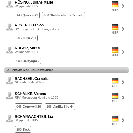
RÖSING, Juliane Marie
Wuppertaler RFV
GER
140
Quasar 22
160
Stubbenhof's Tequila
ROYEN, Lisa von
RV Langenfeld Gut Langfort e.V.
GER
205
Julia 267
RÜGER, Sarah
Wuppertaler RFV
GER
008
Balayage 2
S - NAME DES TEILNEHMERS
SACHSER, Cornelia
Pferdefreunde Hülsen
GER
SCHALKE, Verena
RFV Meiersberg-Homberg 1925
GER
046
Cornwell 16
166
Vanilla Sky 44
SCHARWÄCHTER, Lia
Wuppertaler RFV
GER
196
Tack