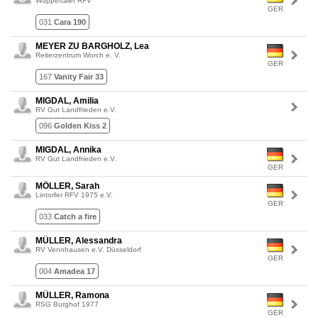
Wuppertaler RFV
GER
031
Cara 190
MEYER ZU BARGHOLZ, Lea
Reiterzentrum Worch e. V.
GER
167
Vanity Fair 33
MIGDAL, Amilia
RV Gut Landfrieden e.V.
096
Golden Kiss 2
MIGDAL, Annika
RV Gut Landfrieden e.V.
GER
MÖLLER, Sarah
Lintorfer RFV 1975 e.V.
GER
033
Catch a fire
MÜLLER, Alessandra
RV Vennhausen e.V. Düsseldorf
GER
004
Amadea 17
MÜLLER, Ramona
RSG Burghof 1977
GER