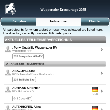
Wuppertaler Dressurtage 2025
Zeitplan
Teilnehmer
Pferde
All participants for whom a start or result was uploaded are listed here.
The directory currently contains 166 participants.
AKTUELLES TEILNEHMERVERZEICHNIS
, Pony-Quadrille Wuppertaler RV
Wuppertaler RFV
209
Ponys des WRuFV
A - NAME DES TEILNEHMERS
ABAZOVIC, Sina
RV Deilmannhof Essen-Kupferdreh e.
215
Twilight Sao
ADHIKARY, Hannah
RFV Gut Lohof e.V.
GER
043
Coco 417
ALTENHOFEN, Alina
Wuppertaler RFV