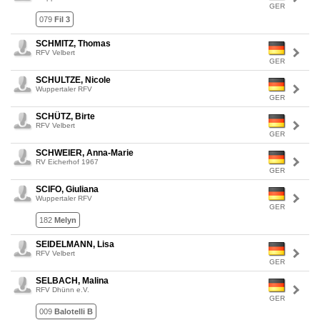
GER
079
Fil 3
SCHMITZ, Thomas
RFV Velbert
GER
SCHULTZE, Nicole
Wuppertaler RFV
GER
SCHÜTZ, Birte
RFV Velbert
GER
SCHWEIER, Anna-Marie
RV Eicherhof 1967
GER
SCIFO, Giuliana
Wuppertaler RFV
GER
182
Melyn
SEIDELMANN, Lisa
RFV Velbert
GER
SELBACH, Malina
RFV Dhünn e.V.
GER
009
Balotelli B