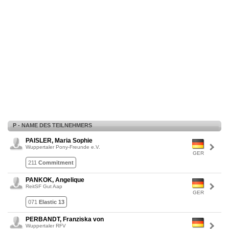
P - NAME DES TEILNEHMERS
PAISLER, Maria Sophie
Wuppertaler Pony-Freunde e.V.
GER
211
Commitment
PANKOK, Angelique
ReitSF Gut Aap
GER
071
Elastic 13
PERBANDT, Franziska von
Wuppertaler RFV