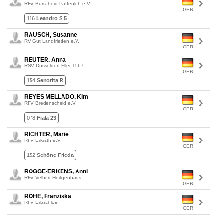
RFV Burscheid-Paffenlöh e.V.
GER
116
Leandro S 5
RAUSCH, Susanne
RV Gut Landfrieden e.V.
GER
REUTER, Anna
RSV Düsseldorf-Eller 1967
GER
154
Senorita R
REYES MELLADO, Kim
RFV Bredenscheid e.V.
GER
078
Fiala 23
RICHTER, Marie
RFV Erkrath e.V.
GER
152
Schöne Frieda
ROGGE-ERKENS, Anni
RFV Velbert-Heiligenhaus
GER
ROHE, Franziska
RFV Erbschloe
GER