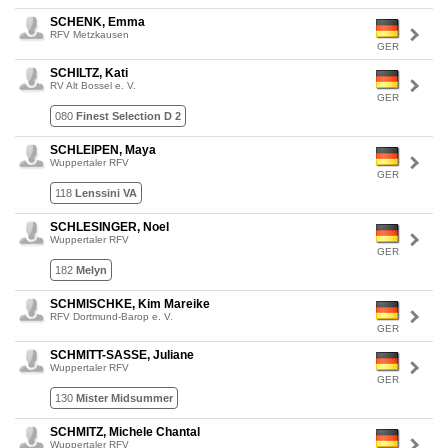
SCHENK, Emma
RFV Metzkausen
GER
SCHILTZ, Kati
RV Alt Bossel e. V.
GER
080
Finest Selection D 2
SCHLEIPEN, Maya
Wuppertaler RFV
GER
118
Lenssini VA
SCHLESINGER, Noel
Wuppertaler RFV
GER
182
Melyn
SCHMISCHKE, Kim Mareike
RFV Dortmund-Barop e. V.
GER
SCHMITT-SASSE, Juliane
Wuppertaler RFV
GER
130
Mister Midsummer
SCHMITZ, Michele Chantal
Wuppertaler RFV