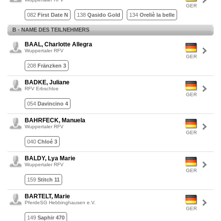
GER
082
First Date N
138
Qasido Gold
134
Oreliè la belle
B - NAME DES TEILNEHMERS
BAAL, Charlotte Allegra
Wuppertaler RFV
GER
208
Fränzken 3
BADKE, Juliane
RFV Erbschloe
GER
054
Davincino 4
BAHRFECK, Manuela
Wuppertaler RFV
GER
040
Chloé 3
BALDY, Lya Marie
Wuppertaler RFV
GER
159
Stitch 11
BARTELT, Marie
PferdeSG Hebbinghausen e.V.
GER
149
Saphir 470