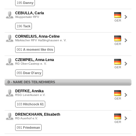
195
Danny
CEBULLA, Carla
Wuppertaler RFV
GER
196
Tack
CORNELIUS, Anna-Celine
Märkischer RFV Haßlinghausen e. V.
GER
001
A moment like this
CZEMPIEL, Anna-Lena
RG Ober-Castrop e. V.
GER
055
Dear D'arcy
D - NAME DES TEILNEHMERS
DEFFKE, Annika
RSG Leverkusen e.V.
GER
103
Hitchcock 61
DRENCKHAHN, Elisabeth
RG Auerhof e.V.
GER
091
Friedeman