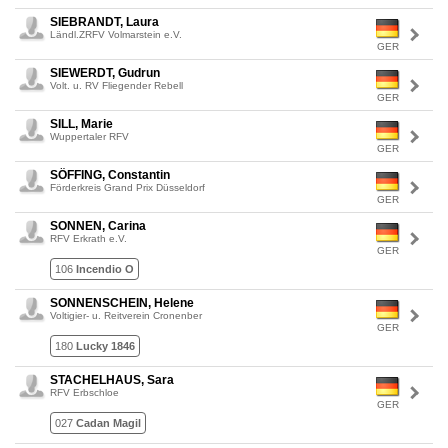
SIEBRANDT, Laura
Ländl.ZRFV Volmarstein e.V.
GER
SIEWERDT, Gudrun
Volt. u. RV Fliegender Rebell
GER
SILL, Marie
Wuppertaler RFV
GER
SÖFFING, Constantin
Förderkreis Grand Prix Düsseldorf
GER
SONNEN, Carina
RFV Erkrath e.V.
GER
106
Incendio O
SONNENSCHEIN, Helene
Voltigier- u. Reitverein Cronenber
GER
180
Lucky 1846
STACHELHAUS, Sara
RFV Erbschloe
GER
027
Cadan Magil