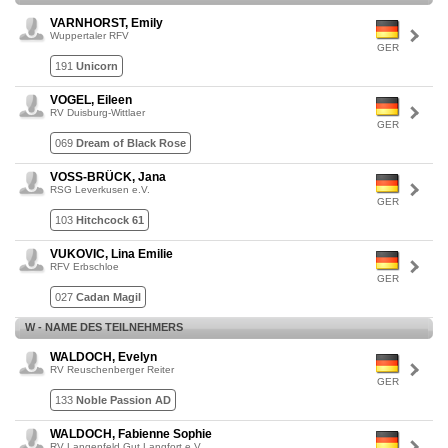
VARNHORST, Emily
Wuppertaler RFV
GER
191
Unicorn
VOGEL, Eileen
RV Duisburg-Wittlaer
GER
069
Dream of Black Rose
VOSS-BRÜCK, Jana
RSG Leverkusen e.V.
GER
103
Hitchcock 61
VUKOVIC, Lina Emilie
RFV Erbschloe
GER
027
Cadan Magil
W - NAME DES TEILNEHMERS
WALDOCH, Evelyn
RV Reuschenberger Reiter
GER
133
Noble Passion AD
WALDOCH, Fabienne Sophie
RV Langenfeld Gut Langfort e.V.