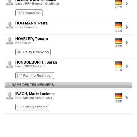
Ländl. RFV Bergisch Gladbach
GER
146
Romeo 879
HOFFMANN, Petra
RFV Dhünn e.V.
GER
HÖVELER, Tamara
RFV Hilden
GER
049
Daisy Deluxe SV
HUNDGEBURTH, Sarah
Ländl.ZRFV Marl e.V.
GER
144
Ramino Rubinson
I - NAME DES TEILNEHMERS
IBACH, Marie Lucienne
RFV Wülfrath-Aprath 1925
GER
155
Simply Sterling