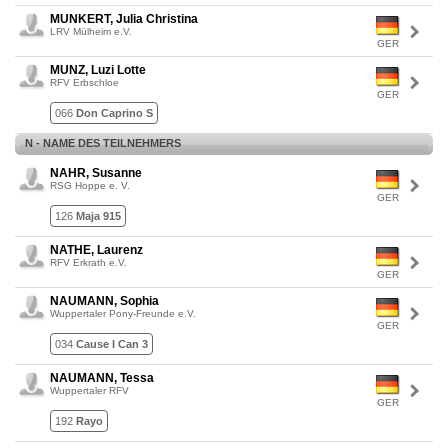
MUNKERT, Julia Christina
LRV Mülheim e.V.
GER
MUNZ, Luzi Lotte
RFV Erbschloe
GER
066
Don Caprino S
N - NAME DES TEILNEHMERS
NAHR, Susanne
RSG Hoppe e. V.
GER
126
Maja 915
NATHE, Laurenz
RFV Erkrath e.V.
GER
NAUMANN, Sophia
Wuppertaler Pony-Freunde e.V.
GER
034
Cause I Can 3
NAUMANN, Tessa
Wuppertaler RFV
GER
192
Rayo