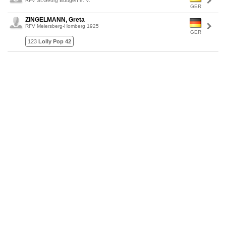
RFV St.Georg Büttgen e. V.
GER
ZINGELMANN, Greta
RFV Meiersberg-Homberg 1925
GER
123
Lolly Pop 42