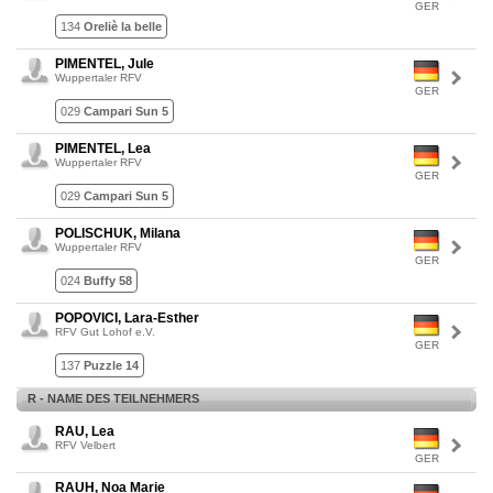
GER
134
Oreliè la belle
PIMENTEL, Jule
Wuppertaler RFV
GER
029
Campari Sun 5
PIMENTEL, Lea
Wuppertaler RFV
GER
029
Campari Sun 5
POLISCHUK, Milana
Wuppertaler RFV
GER
024
Buffy 58
POPOVICI, Lara-Esther
RFV Gut Lohof e.V.
GER
137
Puzzle 14
R - NAME DES TEILNEHMERS
RAU, Lea
RFV Velbert
GER
RAUH, Noa Marie