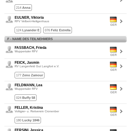
214
Anna
EULNER, Viktoria
RFV Velbert-Heiligenhaus
GER
124
Lysander E
076
Feliz Estrella
F - NAME DES TEILNEHMERS
FASSBACH, Frieda
Wuppertaler RFV
GER
FEICK, Jasmin
RV Langenfeld Gut Langfort e.V.
GER
177
Zeno Zamour
FELDMANN, Lea
Wuppertaler RFV
GER
024
Buffy 58
FELLER, Kristina
Voltigier- u. Reitverein Cronenber
GER
180
Lucky 1846
FERSINI, Jessica