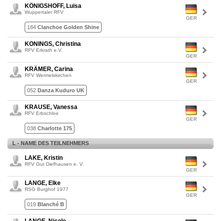
KÖNIGSHOFF, Luisa
Wuppertaler RFV
GER
184
Clanchoe Golden Shine
KONINGS, Christina
RFV Erkrath e.V.
GER
KRÄMER, Carina
RFV Wermelskirchen
GER
052
Danza Kuduro UK
KRAUSE, Vanessa
RFV Erbschloe
GER
038
Charlotte 175
L - NAME DES TEILNEHMERS
LAKE, Kristin
RFV Gut Diefhausen e. V.
GER
LANGE, Elke
RSG Burghof 1977
GER
019
Blanché B