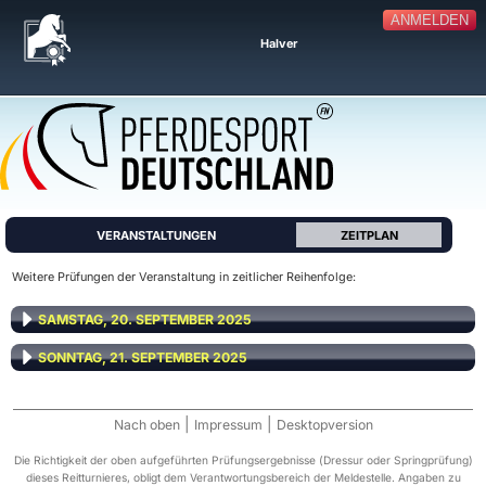
ANMELDEN
Halver
VERANSTALTUNGEN
ZEITPLAN
Weitere Prüfungen der Veranstaltung in zeitlicher Reihenfolge:
SAMSTAG, 20. SEPTEMBER 2025
SONNTAG, 21. SEPTEMBER 2025
|
|
Nach oben
Impressum
Desktopversion
Die Richtigkeit der oben aufgeführten Prüfungsergebnisse (Dressur oder Springprüfung)
dieses Reitturnieres, obligt dem Verantwortungsbereich der Meldestelle. Angaben zu