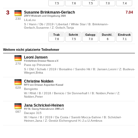
7.5
7.6
7.5
7.0
7.4
3
Susanne Brinkmann-Gerlach
7.04
ZRFV Wickrath und Umgebung 1924
230
LiLaLou
S / Hann / Db / 2019 / Libertad / White Star / B: Brinkmann-
Gerlach,Susanne / Z: Golsch,Tanja
Trab
Schritt
Galopp
Durchl.
Eindruck
7.6
7.5
7.0
6
7.1
Weitere nicht platzierte Teilnehmer
Leoni Jansen
Förderkreis Dressur Neuss e.V.
270
Pass op Prinzessin
S / Old / Schwb / 2019 / Borsalino / Sandro Hit / B: Jansen,Leoni / Z: Budeus-
Wiegert,Britta
Christine Nolden
RFV von Driesen Asperden-Kessel
029
Bengiotto
W / Rhld / B / 2018 / Benicio / Sir Donnerhall I / B: Nolden,Peter / Z:
Nolden,Peter
Jana Schrickel-Heinen
RV St. Georg Helenabrunn 1980 e.V.
087
Dacapo 315
W / Hann / B / 2019 / Da Costa / Sarotti Mocca-Sahne / B: Schrickel-
Heinen,Jana / Z: Gestüt Eichengrund H.-J.u.U.Armbrus