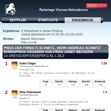
ANMELDEN
Reitertage Viersen-Helenabrunn
ZEITPLAN
STARTLISTE
ERGEBNISSE
Ergebnisse:
6 Teilnehmer in dieser Prüfung.
Zuletzt aktualisiert um 15:33 Uhr (21.09.2025)
Richter:
Marion Worrmann
Rita Luczak
PREIS DER FIRMA IT-SCHMITZ, HERR ANDREAS SCHMITZ
EHRENPREIS GEGEBEN VON FRAU JANET BECKERS
14 DRESSURPFERDEPRFG.KL.L DL3
1
Anke Unger
7.58
1. Dressurverein Niederrhein e.V.
053
Cascada 161
S / Hann / B / 2019 / Carridam / Contendro I / B: Hill,Aloys / Z: von
Thun,Dirk
Trab
Schritt
Galopp
Durchl.
Eindruck
8
7.7
7.8
6.8
7.6
2
Nina Hülsmann
7.4
TurnierSG Hülsmann
139
Estelle H
S / Hann / Schwb / 2020 / Emilio Sanchez / Desperados / B:
Hülsmann,Heiner / Z: Zucht und Reitsport Hülsmann,
Trab
Schritt
Galopp
Durchl.
Eindruck