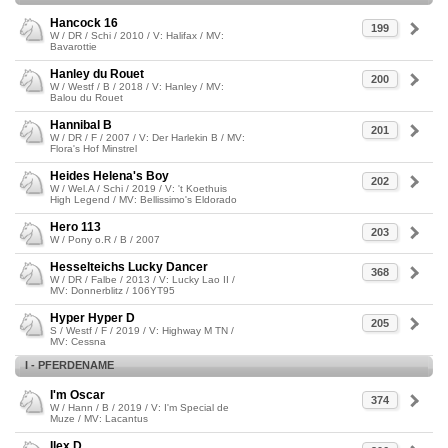
Hancock 16
199
W / DR / Schi / 2010 / V: Halifax / MV:
Bavarottie
Hanley du Rouet
200
W / Westf / B / 2018 / V: Hanley / MV:
Balou du Rouet
Hannibal B
201
W / DR / F / 2007 / V: Der Harlekin B / MV:
Flora's Hof Minstrel
Heides Helena's Boy
202
W / Wel.A / Schi / 2019 / V: 't Koethuis
High Legend / MV: Bellissimo's Eldorado
Hero 113
203
W / Pony o.R / B / 2007
Hesselteichs Lucky Dancer
368
W / DR / Falbe / 2013 / V: Lucky Lao II /
MV: Donnerblitz / 106YT95
Hyper Hyper D
205
S / Westf / F / 2019 / V: Highway M TN /
MV: Cessna
I - PFERDENAME
I'm Oscar
374
W / Hann / B / 2019 / V: I'm Special de
Muze / MV: Lacantus
Ilex D