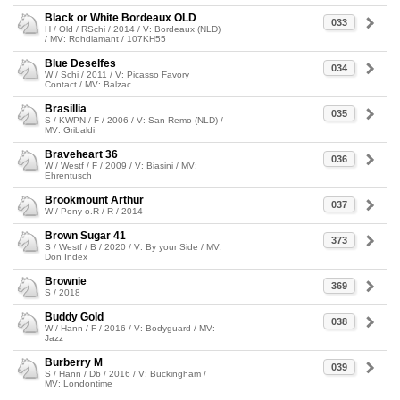
Black or White Bordeaux OLD
033
H / Old / RSchi / 2014 / V: Bordeaux (NLD)
/ MV: Rohdiamant / 107KH55
Blue Deselfes
034
W / Schi / 2011 / V: Picasso Favory
Contact / MV: Balzac
Brasillia
035
S / KWPN / F / 2006 / V: San Remo (NLD) /
MV: Gribaldi
Braveheart 36
036
W / Westf / F / 2009 / V: Biasini / MV:
Ehrentusch
Brookmount Arthur
037
W / Pony o.R / R / 2014
Brown Sugar 41
373
S / Westf / B / 2020 / V: By your Side / MV:
Don Index
Brownie
369
S / 2018
Buddy Gold
038
W / Hann / F / 2016 / V: Bodyguard / MV:
Jazz
Burberry M
039
S / Hann / Db / 2016 / V: Buckingham /
MV: Londontime