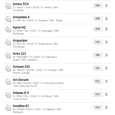
Amira TCV
006
S / Hann / Schi / 2019 / V: Alaba / MV:
Coriando
Annalotta 4
008
S / DR / B / 2019 / V: Ampere / MV: Totilas
Aprio HZ
009
H / Rhld / Db / 2012 / V: Arpeggio / MV:
Domburg
Argustino
010
H / OS / B / 2019 / V: Argentinus / MV:
Contango
Arko 113
395
W / BULWblt / R / 2016 / V: Argument
(Argo) / MV: Quitano
Armani 333
011
W / Westf / Schwb / 2017 / V: Arango / MV:
Feiner Ludwig
Art-Dorant
012
W / DR / Palom / 2007 / V: Arts-Dancer-Boy
/ MV: Dancing Fox B
Atlanta D 5
013
S / Rhld / Db / 2019 / V: All Music / MV:
Louis le Bon
Avellino 67
014
W / EHafl / FhLH / 2011 / V: Allgaier / MV:
Almbube