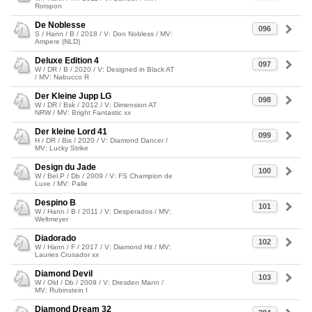
Rotspon
De Noblesse
096
S / Hann / B / 2018 / V: Don Nobless / MV:
Ampere (NLD)
Deluxe Edition 4
097
W / DR / B / 2020 / V: Designed in Black AT
/ MV: Nabucco R
Der Kleine Jupp LG
098
W / DR / Bsk / 2012 / V: Dimension AT
NRW / MV: Bright Fantastic xx
Der kleine Lord 41
099
H / DR / Bis / 2020 / V: Diamond Dancer /
MV: Lucky Strike
Design du Jade
100
W / Bel.P / Db / 2009 / V: FS Champion de
Luxe / MV: Palle
Despino B
101
W / Hann / B / 2011 / V: Desperados / MV:
Weltmeyer
Diadorado
102
W / Hann / F / 2017 / V: Diamond Hit / MV:
Lauries Crusador xx
Diamond Devil
103
W / Old / Db / 2009 / V: Dresden Mann /
MV: Rubinstein I
Diamond Dream 32