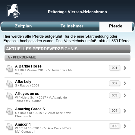
Reitertage Viersen-Helenabrunn
Zeitplan
Teilnehmer
Pferde
Hier werden alle Pferde aufgeführt, für die eine Startmeldung oder
Ergebnis hochgeladen wurde. Das Verzeichnis umfaßt aktuell 369 Pferde.
AKTUELLES PFERDEVERZEICHNIS
A - PFERDENAME
A Barbie Horse
001
S / DR / Palom / 2010 / V: Airman xx / MV:
Asba
Afke Lely
367
S / Rappe / 2008
All eyes on us
003
W / Holst / Schi / 2017 / V: Adagio de
Talma / MV: Cartani
Amazing Grace S
004
S / Rhld / Df / 2015 / V: All at once / MV:
Ehrentusch
Amicor 4
005
W / Rhld / B / 2013 / V: A la Carte NRW /
MV: Cornado I