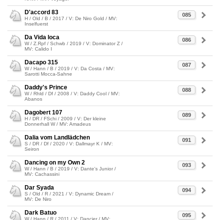
D'accord 83
085
H / Old / B / 2017 / V: De Niro Gold / MV:
Inselfuerst
Da Vida loca
086
W / Z.Rpf / Schwb / 2019 / V: Dominator Z /
MV: Calido I
Dacapo 315
087
W / Hann / B / 2019 / V: Da Costa / MV:
Sarotti Mocca-Sahne
Daddy's Prince
088
W / Rhld / Df / 2008 / V: Daddy Cool / MV:
Abanos
Dagobert 107
089
H / DR / FSchi / 2009 / V: Der kleine
Donnerhall W / MV: Amadeus
Dalia vom Landlädchen
091
S / DR / Df / 2020 / V: Dallmayr K / MV:
Seiron
Dancing on my Own 2
093
W / Hann / B / 2019 / V: Dante's Junior /
MV: Cachassini
Dar Syada
094
S / Old / R / 2021 / V: Dynamic Dream /
MV: De Niro
Dark Batuo
095
W / Hann / R / 2011 / V: Dancier / MV: