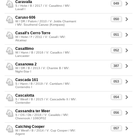
Caravalla
049
S / Holst / B / 2017 / V: Casaltino / MV:
Lavall I
Caruso 606
050
W / DR / Palom / 2010 / V: Joldis Charmant
/ MV: Southend Caruso (Kompass)
Casall's Cerro Torre
051
W / Holst / F / 2011 / V: Casall / MV:
Alcatraz
Casalllimo
052
W / Hann / B / 2016 / V: Casallco / MV:
Lancaster
Casanowa 2
387
W / DR / B / 2013 / V: Chantre B / MV:
Night-Star I
Cascada 161
053
S / Hann / B / 2019 / V: Carridam / MV:
Contendro I
Cascalotta
054
S / Westf / B / 2015 / V: Cascadello II / MV:
Contender
Cassandra ter Meer
056
S / OS / Db / 2016 / V: Casalido / MV:
Cheenook / 108OF02
Catching Cooper
057
W / Westf / B / 2014 / V: Cup Cooper / MV:
Argent