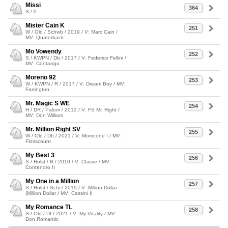
Missi
364
S / 0
Mister Cain K
251
W / Old / Schwb / 2019 / V: Marc Cain /
MV: Quaterback
Mo Vowendy
252
S / KWPN / Db / 2017 / V: Federico Fellini /
MV: Contango
Moreno 92
253
W / KWPN / R / 2017 / V: Dream Boy / MV:
Farrington
Mr. Magic S WE
254
H / DR / Palom / 2012 / V: FS Mr. Right /
MV: Don William
Mr. Million Right SV
255
W / Old / Db / 2021 / V: Morricone I / MV:
Floriscount
My Best 3
256
S / Holst / B / 2010 / V: Classe / MV:
Contendro II
My One in a Million
257
S / Holst / Schi / 2019 / V: Million Dollar
(Million Dollar / MV: Cassini II
My Romance TL
258
S / Old / Df / 2021 / V: My Vitality / MV:
Don Romantic