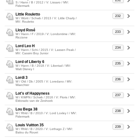
231
S / Hann / B / 2012 / V: Lissaro / MV:
Fidermark
Little Rouletto
232
W / Württ / Schwb / 2013 / V: Little Charly /
MV: Rouletto
Lloyd Rosé
233
W / Hann / F / 2019 / V: Londontime / MV:
Riccione
Lord Leo H
234
W / Hann / Schi / 2015 / V: Lassen Peak /
MV: Cassini Boy Junior
Lord of Liberty 6
235
W / Hann / B / 2018 / V: Libertad / MV:
Walt Disney I
Lordi 3
236
W / Old / Db / 2005 / V: Loredano / MV:
Waechter
Lot's of Happyness
237
W / KWPN / Schwb / 2016 / V: Floris / MV:
Eldorado van de Zeshoek
Lou Bega 38
238
W / Rhld / B / 2010 / V: Lord Loxley I / MV:
Fidermark
Louis Vuitton 35
239
W / Rhld / B / 2020 / V: Lethago Z / MV:
Balou du Rouet