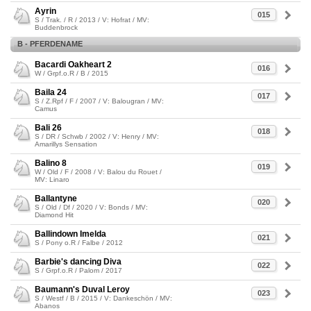
Ayrin
015
S / Trak. / R / 2013 / V: Hofrat / MV:
Buddenbrock
B - PFERDENAME
Bacardi Oakheart 2
016
W / Grpf.o.R / B / 2015
Baila 24
017
S / Z.Rpf / F / 2007 / V: Balougran / MV:
Camus
Bali 26
018
S / DR / Schwb / 2002 / V: Henry / MV:
Amarillys Sensation
Balino 8
019
W / Old / F / 2008 / V: Balou du Rouet /
MV: Linaro
Ballantyne
020
S / Old / Df / 2020 / V: Bonds / MV:
Diamond Hit
Ballindown Imelda
021
S / Pony o.R / Falbe / 2012
Barbie's dancing Diva
022
S / Grpf.o.R / Palom / 2017
Baumann's Duval Leroy
023
S / Westf / B / 2015 / V: Dankeschön / MV:
Abanos