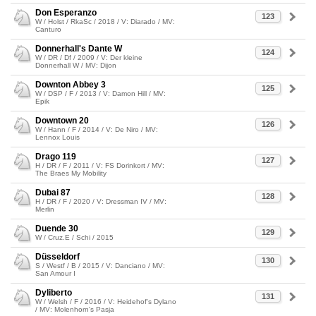
Don Esperanzo
123
W / Holst / RkaSc / 2018 / V: Diarado / MV:
Canturo
Donnerhall's Dante W
124
W / DR / Df / 2009 / V: Der kleine
Donnerhall W / MV: Dijon
Downton Abbey 3
125
W / DSP / F / 2013 / V: Damon Hill / MV:
Epik
Downtown 20
126
W / Hann / F / 2014 / V: De Niro / MV:
Lennox Louis
Drago 119
127
H / DR / F / 2011 / V: FS Dorinkort / MV:
The Braes My Mobility
Dubai 87
128
H / DR / F / 2020 / V: Dressman IV / MV:
Merlin
Duende 30
129
W / Cruz.E / Schi / 2015
Düsseldorf
130
S / Westf / B / 2015 / V: Danciano / MV:
San Amour I
Dyliberto
131
W / Welsh / F / 2016 / V: Heidehof's Dylano
/ MV: Molenhorn's Pasja