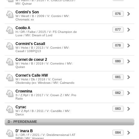
W / Hann / B / 2016 / V: Chacco Chacco /
MV: Quinar
Contini's Son
076
W / Westf / B / 2009 / V: Contini / MV:
Chromatic xx
Coolio A
077
H / DR / Falbe / 2015 / V: FS Champion de
Luxe / MV: Dream of Lord
Cormint's Casall
078
W / Holst / B / 2013 / V: Cormint / MV:
Casall / 108PQ13
Cornet de coeur 2
080
W / Holst / B / 2019 / V: Cornetino / MV:
Quiran
Cornet's Calle HW
081
W / Holst / Db / 2018 / V: Cornet
Obolensky (ex: Windows / MV: Calmando
Crownina
082
S / Z.Rpf / B / 2017 / V: Crown Z / MV: Pro
Ratio
Cyrac
083
W / Z.Rpf / B / 2011 / V: Candillo / MV:
Darco
D - PFERDENAME
D' inara B
084
S / DR / F / 2021 / V: Dreidimensional I AT
NRW / MV: Voyager