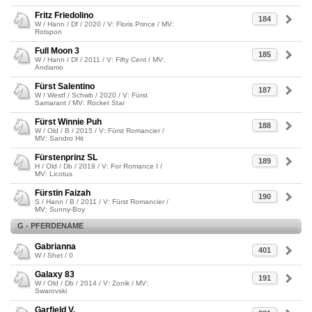
Fritz Friedolino
184
W / Hann / Df / 2020 / V: Floris Prince / MV:
Rotspon
Full Moon 3
185
W / Hann / Df / 2011 / V: Fifty Cent / MV:
Andiamo
Fürst Salentino
187
W / Westf / Schwb / 2020 / V: Fürst
Samarant / MV: Rocket Star
Fürst Winnie Puh
188
W / Old / B / 2015 / V: Fürst Romancier /
MV: Sandro Hit
Fürstenprinz SL
189
H / Old / Db / 2019 / V: For Romance I /
MV: Licotus
Fürstin Faizah
190
S / Hann / B / 2011 / V: Fürst Romancier /
MV: Sunny-Boy
G - PFERDENAME
Gabrianna
401
W / Shet / 0
Galaxy 83
191
W / Old / Db / 2014 / V: Zonik / MV:
Swarovski
Garfield V.