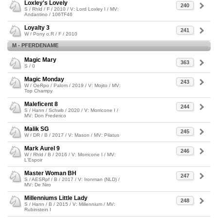
Loxley's Lovely
240
S / Rhld / F / 2010 / V: Lord Loxley I / MV:
Andantino / 106TF46
Loyalty 3
241
W / Pony o.R / F / 2010
M - PFERDENAME
Magic Mary
363
S / 0
Magic Monday
243
W / OeRpo / Palom / 2019 / V: Mojito / MV:
Top Champy
Maleficent 8
244
S / Hann / Schwb / 2020 / V: Morricone I /
MV: Don Frederico
Malik SG
245
W / DR / B / 2017 / V: Mason / MV: Pilatus
Mark Aurel 9
246
W / Rhld / B / 2016 / V: Morricone I / MV:
L'Espoir
Master Woman BH
247
S / AESRpf / B / 2017 / V: Ironman (NLD) /
MV: De Niro
Millenniums Little Lady
248
S / Hann / B / 2015 / V: Millennium / MV:
Rubinstein I