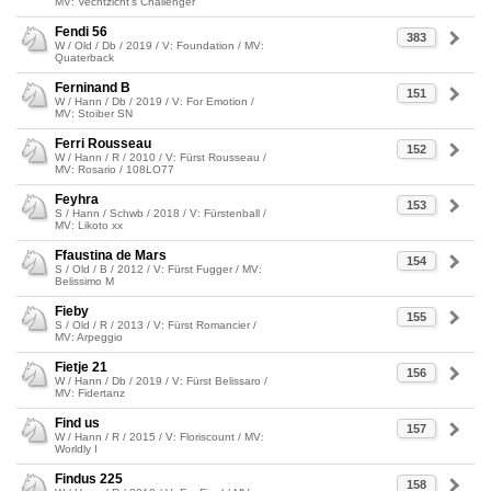
MV: Vechtzicht's Challenger
Fendi 56
383
W / Old / Db / 2019 / V: Foundation / MV:
Quaterback
Ferninand B
151
W / Hann / Db / 2019 / V: For Emotion /
MV: Stoiber SN
Ferri Rousseau
152
W / Hann / R / 2010 / V: Fürst Rousseau /
MV: Rosario / 108LO77
Feyhra
153
S / Hann / Schwb / 2018 / V: Fürstenball /
MV: Likoto xx
Ffaustina de Mars
154
S / Old / B / 2012 / V: Fürst Fugger / MV:
Belissimo M
Fieby
155
S / Old / R / 2013 / V: Fürst Romancier /
MV: Arpeggio
Fietje 21
156
W / Hann / Db / 2019 / V: Fürst Belissaro /
MV: Fidertanz
Find us
157
W / Hann / R / 2015 / V: Floriscount / MV:
Worldly I
Findus 225
158