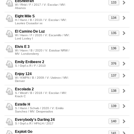
EdSheeran
133
W / Rhld / F / 2017 / V: Escolar / MV:
Abanos
Eight Mile S
134
H / Hann / B / 2019 / V: Escolar / MV:
Lauries Crusador xx
El Camino De Luz
135
W / Hann / F / 2020 / V: Escamillo / MV:
Lord Loxley I
Elvis E 3
136
W / Hann / B / 2020 / V: Estobar NRW /
MV: Londonderry
Emily Erdbeere 2
376
S / Grpf.o.R / F / 2010
Enjoy 124
137
W / KWPN / B / 2009 / V: Ustinov / MV:
Denver
Escolada 2
138
S / Westf / B / 2018 / V: Escolar / MV:
Krack C
Estelle H
139
S / Hann / Schwb / 2020 / V: Emilio
Sanchez / MV: Desperados
Everybody's Darling 24
140
S / Grpf.o.R / HFhLH / 2017
Exploit Go
141