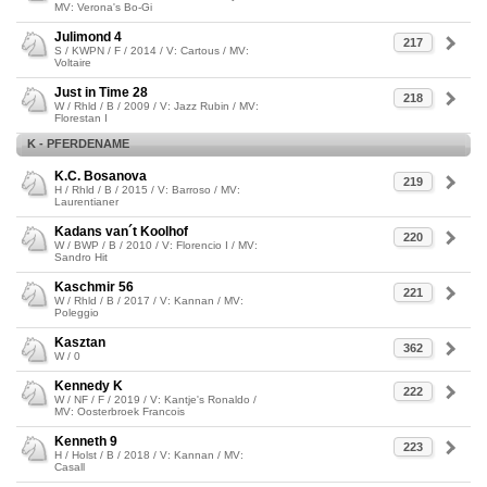
MV: Verona's Bo-Gi
Julimond 4
217
S / KWPN / F / 2014 / V: Cartous / MV:
Voltaire
Just in Time 28
218
W / Rhld / B / 2009 / V: Jazz Rubin / MV:
Florestan I
K - PFERDENAME
K.C. Bosanova
219
H / Rhld / B / 2015 / V: Barroso / MV:
Laurentianer
Kadans van´t Koolhof
220
W / BWP / B / 2010 / V: Florencio I / MV:
Sandro Hit
Kaschmir 56
221
W / Rhld / B / 2017 / V: Kannan / MV:
Poleggio
Kasztan
362
W / 0
Kennedy K
222
W / NF / F / 2019 / V: Kantje's Ronaldo /
MV: Oosterbroek Francois
Kenneth 9
223
H / Holst / B / 2018 / V: Kannan / MV:
Casall