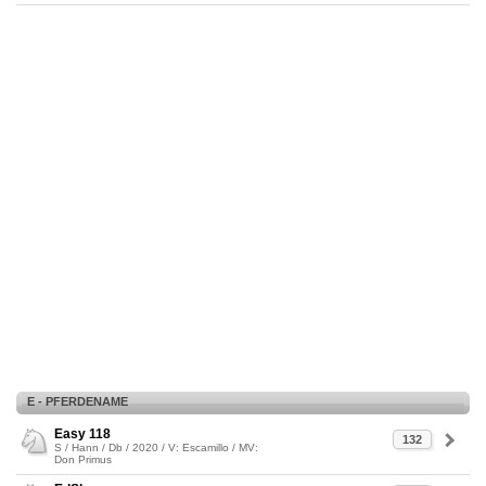
E - PFERDENAME
Easy 118
132
S / Hann / Db / 2020 / V: Escamillo / MV:
Don Primus