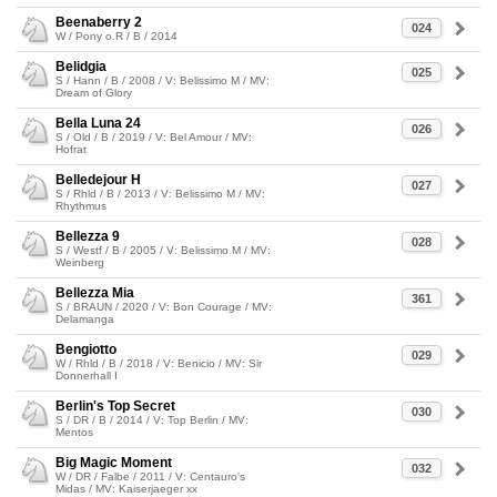
Beenaberry 2
024
W / Pony o.R / B / 2014
Belidgia
025
S / Hann / B / 2008 / V: Belissimo M / MV:
Dream of Glory
Bella Luna 24
026
S / Old / B / 2019 / V: Bel Amour / MV:
Hofrat
Belledejour H
027
S / Rhld / B / 2013 / V: Belissimo M / MV:
Rhythmus
Bellezza 9
028
S / Westf / B / 2005 / V: Belissimo M / MV:
Weinberg
Bellezza Mia
361
S / BRAUN / 2020 / V: Bon Courage / MV:
Delamanga
Bengiotto
029
W / Rhld / B / 2018 / V: Benicio / MV: Sir
Donnerhall I
Berlin's Top Secret
030
S / DR / B / 2014 / V: Top Berlin / MV:
Mentos
Big Magic Moment
032
W / DR / Falbe / 2011 / V: Centauro's
Midas / MV: Kaiserjaeger xx