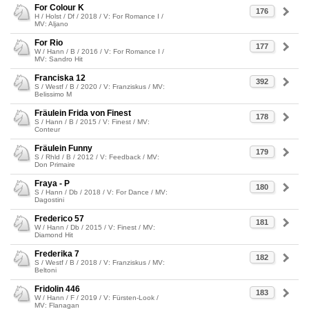
For Colour K
176
H / Holst / Df / 2018 / V: For Romance I /
MV: Aljano
For Rio
177
W / Hann / B / 2016 / V: For Romance I /
MV: Sandro Hit
Franciska 12
392
S / Westf / B / 2020 / V: Franziskus / MV:
Belissimo M
Fräulein Frida von Finest
178
S / Hann / B / 2015 / V: Finest / MV:
Conteur
Fräulein Funny
179
S / Rhld / B / 2012 / V: Feedback / MV:
Don Primaire
Fraya - P
180
S / Hann / Db / 2018 / V: For Dance / MV:
Dagostini
Frederico 57
181
W / Hann / Db / 2015 / V: Finest / MV:
Diamond Hit
Frederika 7
182
S / Westf / B / 2018 / V: Franziskus / MV:
Beltoni
Fridolin 446
183
W / Hann / F / 2019 / V: Fürsten-Look /
MV: Flanagan