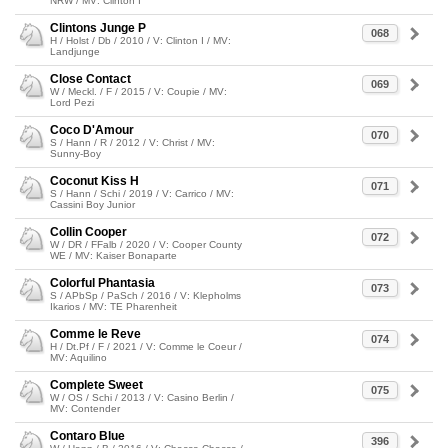
NRW / MV: Clinton I
Clintons Junge P
068
H / Holst / Db / 2010 / V: Clinton I / MV:
Landjunge
Close Contact
069
W / Meckl. / F / 2015 / V: Coupie / MV:
Lord Pezi
Coco D'Amour
070
S / Hann / R / 2012 / V: Christ / MV:
Sunny-Boy
Coconut Kiss H
071
S / Hann / Schi / 2019 / V: Carrico / MV:
Cassini Boy Junior
Collin Cooper
072
W / DR / FFalb / 2020 / V: Cooper County
WE / MV: Kaiser Bonaparte
Colorful Phantasia
073
S / APbSp / PaSch / 2016 / V: Klepholms
Ikarios / MV: TE Pharenheit
Comme le Reve
074
H / Dt.Pf / F / 2021 / V: Comme le Coeur /
MV: Aquilino
Complete Sweet
075
W / OS / Schi / 2013 / V: Casino Berlin /
MV: Contender
Contaro Blue
396