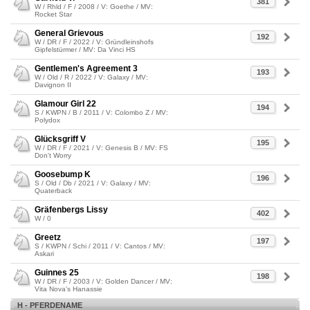
381
W / Rhld / F / 2008 / V: Goethe / MV:
Rocket Star
General Grievous
192
W / DR / F / 2022 / V: Gründleinshofs
Gipfelstürmer / MV: Da Vinci HS
Gentlemen's Agreement 3
193
W / Old / R / 2022 / V: Galaxy / MV:
Davignon II
Glamour Girl 22
194
S / KWPN / B / 2011 / V: Colombo Z / MV:
Polydox
Glücksgriff V
195
W / DR / F / 2021 / V: Genesis B / MV: FS
Don't Worry
Goosebump K
196
S / Old / Db / 2021 / V: Galaxy / MV:
Quaterback
Gräfenbergs Lissy
402
W / 0
Greetz
197
S / KWPN / Schi / 2011 / V: Cantos / MV:
Askari
Guinnes 25
198
W / DR / F / 2003 / V: Golden Dancer / MV:
Vita Nova's Hanassie
H - PFERDENAME