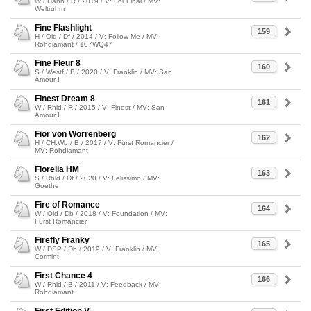
W / Hann / R / 2019 / V: For Final / MV:
Weltruhm
Fine Flashlight
159
H / Old / Df / 2014 / V: Follow Me / MV:
Rohdiamant / 107WQ47
Fine Fleur 8
160
S / Westf / B / 2020 / V: Franklin / MV: San
Amour I
Finest Dream 8
161
W / Rhld / R / 2015 / V: Finest / MV: San
Amour I
Fior von Worrenberg
162
H / CH.Wb / B / 2017 / V: Fürst Romancier /
MV: Rohdiamant
Fiorella HM
163
S / Rhld / Df / 2020 / V: Felissimo / MV:
Goethe
Fire of Romance
164
W / Old / Db / 2018 / V: Foundation / MV:
Fürst Romancier
Firefly Franky
165
W / DSP / Db / 2019 / V: Franklin / MV:
Cormint
First Chance 4
166
W / Rhld / B / 2011 / V: Feedback / MV:
Rohdiamant