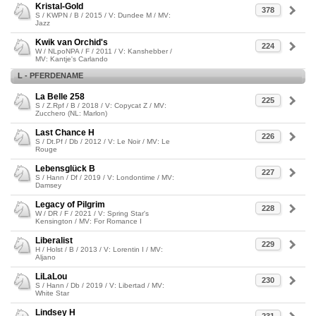
Kristal-Gold
378
S / KWPN / B / 2015 / V: Dundee M / MV:
Jazz
Kwik van Orchid's
224
W / NLpoNPA / F / 2011 / V: Kanshebber /
MV: Kantje's Carlando
L - PFERDENAME
La Belle 258
225
S / Z.Rpf / B / 2018 / V: Copycat Z / MV:
Zucchero (NL: Marlon)
Last Chance H
226
S / Dt.Pf / Db / 2012 / V: Le Noir / MV: Le
Rouge
Lebensglück B
227
S / Hann / Df / 2019 / V: Londontime / MV:
Damsey
Legacy of Pilgrim
228
W / DR / F / 2021 / V: Spring Star's
Kensington / MV: For Romance I
Liberalist
229
H / Holst / B / 2013 / V: Lorentin I / MV:
Aljano
LiLaLou
230
S / Hann / Db / 2019 / V: Libertad / MV:
White Star
Lindsey H