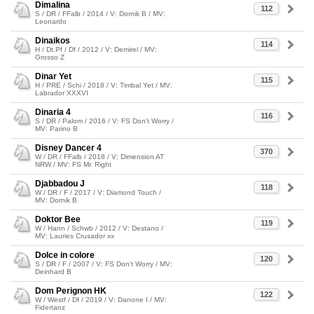
Dimalina
112
S / DR / FFalb / 2014 / V: Dornik B / MV:
Leonardo
Dinaikos
114
H / Dt.Pf / Df / 2012 / V: Demirel / MV:
Grosso Z
Dinar Yet
115
H / PRE / Schi / 2018 / V: Timbal Yet / MV:
Labrador XXXVI
Dinaria 4
116
S / DR / Palom / 2016 / V: FS Don't Worry /
MV: Parino B
Disney Dancer 4
370
W / DR / FFalb / 2018 / V: Dimension AT
NRW / MV: FS Mr. Right
Djabbadou J
118
W / DR / F / 2017 / V: Diamond Touch /
MV: Dornik B
Doktor Bee
119
W / Hann / Schwb / 2012 / V: Destano /
MV: Lauries Crusador xx
Dolce in colore
120
S / DR / F / 2007 / V: FS Don't Worry / MV:
Deinhard B
Dom Perignon HK
122
W / Westf / Df / 2019 / V: Danone I / MV:
Fidertanz