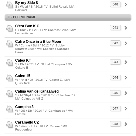
By my Side 8
040
S / Westf / B / 2018 / V: Bellini Royal / MV:
Rockwell
C - PFERDENAME
C'est Bon K.C.
041
S / Rhld / B / 2021 / V: Confess Color / MV:
Laurentianer
Cafre Once in a Blue Moon
042
W / Conne / Schi / 2012 / V: Bobby
Sparrow Blue / MV: Laerkens Cascade
Dawn
Calea KT
043
S / Db / 2021 / V: Global Champion / MV:
Culture II
Caleo 15
044
W / Rhld / Df / 2016 / V: Casmir Z / MV:
Quick Nick I
Calina van de Kanaalweg
046
S / AESRpf / Schi / 2018 / V: Columbus Z /
MV: Cointreau AG Z
Campino 3
047
W / OS / Db / 2014 / V: Conthargos / MV:
Larome
Caramello CZ
048
W / Westf / F / 2018 / V: Crusoe / MV:
Freudenfest