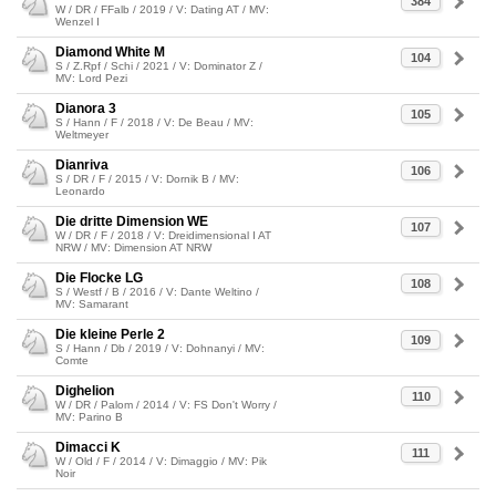
384
W / DR / FFalb / 2019 / V: Dating AT / MV:
Wenzel I
Diamond White M
104
S / Z.Rpf / Schi / 2021 / V: Dominator Z /
MV: Lord Pezi
Dianora 3
105
S / Hann / F / 2018 / V: De Beau / MV:
Weltmeyer
Dianriva
106
S / DR / F / 2015 / V: Dornik B / MV:
Leonardo
Die dritte Dimension WE
107
W / DR / F / 2018 / V: Dreidimensional I AT
NRW / MV: Dimension AT NRW
Die Flocke LG
108
S / Westf / B / 2016 / V: Dante Weltino /
MV: Samarant
Die kleine Perle 2
109
S / Hann / Db / 2019 / V: Dohnanyi / MV:
Comte
Dighelion
110
W / DR / Palom / 2014 / V: FS Don't Worry /
MV: Parino B
Dimacci K
111
W / Old / F / 2014 / V: Dimaggio / MV: Pik
Noir