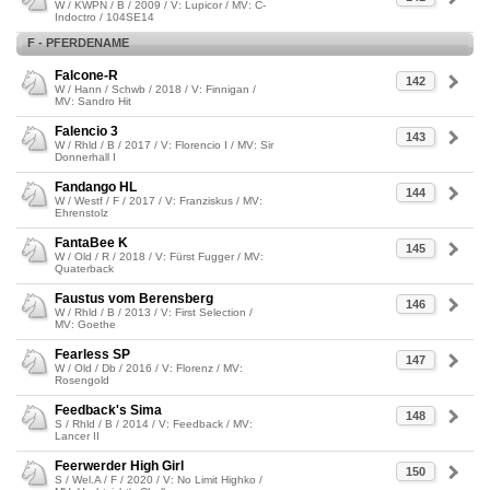
W / KWPN / B / 2009 / V: Lupicor / MV: C-
Indoctro / 104SE14
F - PFERDENAME
Falcone-R
142
W / Hann / Schwb / 2018 / V: Finnigan /
MV: Sandro Hit
Falencio 3
143
W / Rhld / B / 2017 / V: Florencio I / MV: Sir
Donnerhall I
Fandango HL
144
W / Westf / F / 2017 / V: Franziskus / MV:
Ehrenstolz
FantaBee K
145
W / Old / R / 2018 / V: Fürst Fugger / MV:
Quaterback
Faustus vom Berensberg
146
W / Rhld / B / 2013 / V: First Selection /
MV: Goethe
Fearless SP
147
W / Old / Db / 2016 / V: Florenz / MV:
Rosengold
Feedback's Sima
148
S / Rhld / B / 2014 / V: Feedback / MV:
Lancer II
Feerwerder High Girl
150
S / Wel.A / F / 2020 / V: No Limit Highko /