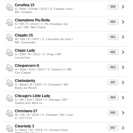
Cerafina 15
058
S / Rhld / Schwb / 2012 / V: Captain Jack /
MV: Coriolan
Champions Piu Bella
060
S / DR / F / 2013 / V: FS Champion de
Luxe / MV: Mon Coeur
Chaplin JS
061
W / Old / R / 2007 / V: Leonardo da Vinci /
MV: Contender
Chaps Lady
062
S / DSP / B / 2011 / V: Chap / MV:
Lacoochee
Cheguevaro G
063
H / Holst / Schi / 2012 / V: Cesano II / MV:
Con Capitol
Cheloubetty
397
S / Westf / B / 2020 / V: Chepetto / MV:
Balou du Rouet
Chicago's Little Lady
064
S / DR / Schi / 2004 / V: Chicago / MV:
Galdos ben Mors ox
Christiano 27
065
W / OS / B / 2015 / V: Christian / MV: Lord
Z / 107YT14
Clearlady 3
067
S / Hann / Df / 2018 / V: Comme il faut