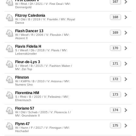
First Edition V
167
W / Rhld / Df / 2021 / V: First Deal / MV:
Donnergold
Fitzroy Caledonia
168
W / Old / B / 2019 / V: Franklin / MV: Royal
Dance
Flash Dancer 13
169
W / Westf / R / 2006 / V: Florubin / MV:
Akzent II
Flavis Fidelia H
170
S / Westf / Db / 2018 / V: Flavis / MV:
Lebenskünstler
Fleur-de-Lys 3
171
S / Westf / B / 2015 / V: Fashion Maker /
MV: Zizi Top
Flinston
172
W / KWPN / B / 2010 / V: Arizona / MV:
Numero Uno
Florentina HM
173
S / Rhld / B / 2020 / V: Felissimo / MV:
Ehrentusch
Floriano 57
174
W / Old / Schwb / 2005 / V: Florencio I /
MV: Grundstein II
Flynn 47
175
W / Hann / F / 2017 / V: Finnigan / MV:
Hochadel