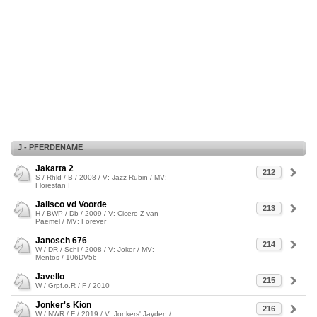
J - PFERDENAME
Jakarta 2
212
S / Rhld / B / 2008 / V: Jazz Rubin / MV:
Florestan I
Jalisco vd Voorde
213
H / BWP / Db / 2009 / V: Cicero Z van
Paemel / MV: Forever
Janosch 676
214
W / DR / Schi / 2008 / V: Joker / MV:
Mentos / 106DV56
Javello
215
W / Grpf.o.R / F / 2010
Jonker's Kion
216
W / NWR / F / 2019 / V: Jonkers' Jayden /