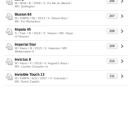
206
W / Rhld / B / 2008 / V: It's Me du Mesnil /
MV: Darlington
Illusion 84
207
W / KWPN / Db / 2013 / V: Dream Boy /
MV: For Romadour
Impala 45
208
S / Trak. / B / 2016 / V: Tarison / MV: Hope
of Heaven
Imperial Star
209
W / Hann / B / 2015 / V: Imperius / MV:
Wolkenstein II
Invictus 8
210
W / Hann / F / 2019 / V: Asgard's Ibiza /
MV: Lauries Crusador xx
Invisible Touch 13
211
W / KWPN / Schi / 2007 / V: Indorado /
MV: Dutch Capitol