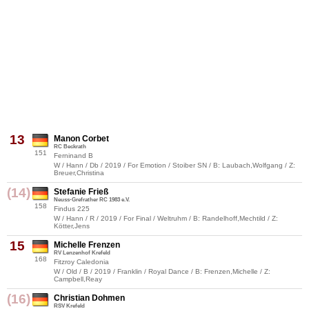
13
Manon Corbet
RC Beckrath
151
Ferninand B
W / Hann / Db / 2019 / For Emotion / Stoiber SN / B: Laubach,Wolfgang / Z:
Breuer,Christina
(14)
Stefanie Frieß
Neuss-Grefrather RC 1983 e.V.
158
Findus 225
W / Hann / R / 2019 / For Final / Weltruhm / B: Randelhoff,Mechtild / Z:
Kötter,Jens
15
Michelle Frenzen
RV Lenzenhof Krefeld
168
Fitzroy Caledonia
W / Old / B / 2019 / Franklin / Royal Dance / B: Frenzen,Michelle / Z:
Campbell,Reay
(16)
Christian Dohmen
RSV Krefeld