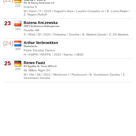
RC St.Georg Günhoven e.V.
210
Invictus 8
W / Hann / F / 2019 / Asgard's Ibiza / Lauries Crusador xx / B: Loers,Ralph /
Z: Hagen,Rudolf
23
Bozena Anczewska
ZRFV St.Martinus Beltinghoven
163
Fiorella HM
S / Rhld / Df / 2020 / Felissimo / Goethe / B: Markett,Daniel / Z: ZG Markett,
(24)
Arthur Verbroekken
Niederlande
365
Pablo Escobar Damco
H / KWPN / RAPPE / 2020 / Kjento / UB40
25
Renee Faatz
RV Seydlitz St. Tönis 1879 e.V.
255
Mr. Million Right SV
W / Old / Db / 2021 / Morricone I / Floriscount / B: Voortmann,Sandra / Z:
Voortmann,Sandra