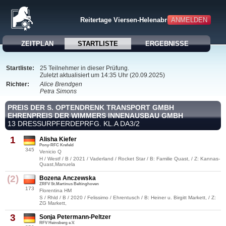
Reitertage Viersen-Helenabrunn
ANMELDEN
ZEITPLAN
STARTLISTE
ERGEBNISSE
Startliste:
25 Teilnehmer in dieser Prüfung.
Zuletzt aktualisiert um 14:35 Uhr (20.09.2025)
Richter:
Alice Brendgen
Petra Simons
PREIS DER S. OPTENDRENK TRANSPORT GMBH
EHRENPREIS DER WIMMERS INNENAUSBAU GMBH
13 DRESSURPFERDEPRFG. KL.A DA3/2
1
Alisha Kiefer
Pony-RFC Krefeld
345
Venicio Q
H / Westf / B / 2021 / Vaderland / Rocket Star / B: Familie Quast, / Z: Kannas-
Quast,Manuela
(2)
Bozena Anczewska
ZRFV St.Martinus Beltinghoven
173
Florentina HM
S / Rhld / B / 2020 / Felissimo / Ehrentusch / B: Heiner u. Birgitt Markett, / Z:
ZG Markett,
3
Sonja Petermann-Peltzer
RFV Heinsberg e.V.