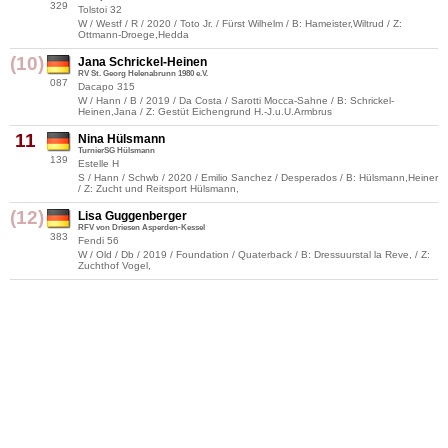
329
Tolstoi 32
W / Westf / R / 2020 / Toto Jr. / Fürst Wilhelm / B: Hameister,Wiltrud / Z:
Ottmann-Droege,Hedda
(10)
Jana Schrickel-Heinen
RV St. Georg Helenabrunn 1980 e.V.
087
Dacapo 315
W / Hann / B / 2019 / Da Costa / Sarotti Mocca-Sahne / B: Schrickel-
Heinen,Jana / Z: Gestüt Eichengrund H.-J.u.U.Armbrus
11
Nina Hülsmann
TurnierSG Hülsmann
139
Estelle H
S / Hann / Schwb / 2020 / Emilio Sanchez / Desperados / B: Hülsmann,Heiner
/ Z: Zucht und Reitsport Hülsmann,
(12)
Lisa Guggenberger
RFV von Driesen Asperden-Kessel
383
Fendi 56
W / Old / Db / 2019 / Foundation / Quaterback / B: Dressuurstal la Reve, / Z:
Zuchthof Vogel,