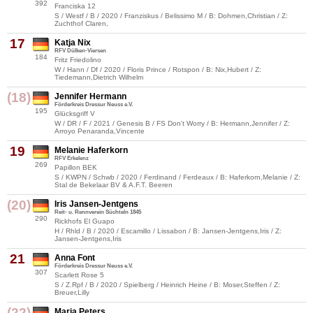
392
Franciska 12
S / Westf / B / 2020 / Franziskus / Belissimo M / B: Dohmen,Christian / Z:
Zuchthof Claren,
17
Katja Nix
RFV Dülken-Viersen
184
Fritz Friedolino
W / Hann / Df / 2020 / Floris Prince / Rotspon / B: Nix,Hubert / Z:
Tiedemann,Dietrich Wilhelm
(18)
Jennifer Hermann
Förderkreis Dressur Neuss e.V.
195
Glücksgriff V
W / DR / F / 2021 / Genesis B / FS Don't Worry / B: Hermann,Jennifer / Z:
Arroyo Penaranda,Vincente
19
Melanie Haferkorn
RFV Erkelenz
269
Papillon BEK
S / KWPN / Schwb / 2020 / Ferdinand / Ferdeaux / B: Haferkorn,Melanie / Z:
Stal de Bekelaar BV & A.F.T. Beeren
(20)
Iris Jansen-Jentgens
Reit- u. Rennverein Süchteln 1845
290
Rickhofs El Guapo
H / Rhld / B / 2020 / Escamillo / Lissabon / B: Jansen-Jentgens,Iris / Z:
Jansen-Jentgens,Iris
21
Anna Font
Förderkreis Dressur Neuss e.V.
307
Scarlett Rose 5
S / Z.Rpf / B / 2020 / Spielberg / Heinrich Heine / B: Moser,Steffen / Z:
Breuer,Lilly
(22)
Maria Peters