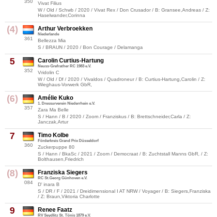
350
Vivat Filius
W / Old / Schwb / 2020 / Vivat Rex / Don Crusador / B: Gransee,Andreas / Z:
Haselwander,Corinna
(4)
Arthur Verbroekken
Niederlande
361
Bellezza Mia
S / BRAUN / 2020 / Bon Courage / Delamanga
5
Carolin Curtius-Hartung
Neuss-Grefrather RC 1983 e.V.
352
Vridolin C
W / Old / Df / 2020 / Vivaldos / Quadroneur / B: Curtius-Hartung,Carolin / Z:
Wieghaus-Vorwerk GbR,
(6)
Amélie Kuko
1. Dressurverein Niederrhein e.V.
357
Zara Ma Belle
S / Hann / B / 2020 / Zoom / Franziskus / B: Brettschneider,Carla / Z:
Janczak,Artur
7
Timo Kolbe
Förderkreis Grand Prix Düsseldorf
360
Zuckerpuppe 80
S / Hann / BkaSc / 2021 / Zoom / Democraat / B: Zuchtstall Manns GbR, / Z:
Bolthausen,Friedrich
(8)
Franziska Siegers
RC St.Georg Günhoven e.V.
084
D' inara B
S / DR / F / 2021 / Dreidimensional I AT NRW / Voyager / B: Siegers,Franziska
/ Z: Braun,Viktoria Charlotte
9
Renee Faatz
RV Seydlitz St. Tönis 1879 e.V.