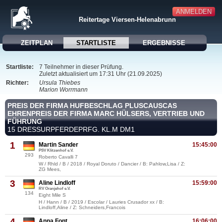
ANMELDEN
Reitertage Viersen-Helenabrunn
ZEITPLAN
STARTLISTE
ERGEBNISSE
Startliste:
7 Teilnehmer in dieser Prüfung.
Zuletzt aktualisiert um 17:31 Uhr (21.09.2025)
Richter:
Ursula Thiebes
Marion Worrmann
PREIS DER FIRMA HUFBESCHLAG PLUSCAUSCAS
EHRENPREIS DER FIRMA MARC HÜLSERS, VERTRIEB UND
FÜHRUNG
15 DRESSURPFERDEPRFG. KL.M DM1
1
Martin Sander
15:45:00
PSV Klitzenhof e.V.
293
Roberto Cavalli 7
W / Rhld / B / 2018 / Royal Doruto / Dancier / B: Pahlow,Lisa / Z:
ZG Mees,
3
Aline Lindloff
15:59:00
RV Oranjehof e.V.
134
Eight Mile S
H / Hann / B / 2019 / Escolar / Lauries Crusador xx / B:
Lindloff,Aline / Z: Schneiders,Francois
4
Anna Font
16:06:00