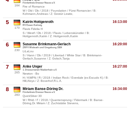
Förderkreis Dressur Neuss e.V.
164
Fire of Romance
W / Old / Db / 2018 / Foundation / Fürst Romancier / B:
Kohmann,Andreas / Z: Gestüt Lewitz,
5
Katrin Hottgenroth
16:13:00
RV Essen-Kettwig
170
Flavis Fidelia H
S / Westf / Db / 2018 / Flavis / Lebenskünstler / B:
Hottgenroth,Katrin / Z: Hottgenroth,Katrin
6
Susanne Brinkmann-Gerlach
16:20:00
ZRFV Wickrath und Umgebung 1924
230
LiLaLou
S / Hann / Db / 2019 / Libertad / White Star / B: Brinkmann-
Gerlach,Susanne / Z: Golsch,Tanja
7
Anke Unger
16:27:00
1. Dressurverein Niederrhein e.V.
265
Newton - Bo
H / KWPN / R / 2018 / Indian Rock / Everdale (ex:Escudo K) / B:
Hill,Aloys / Z: Boverhof,R.L.A.
8
Miriam Banse-Döring Dr.
16:34:00
Förderkreis Dressur Neuss e.V.
283
QuickSilver 30
W / Rhld / F / 2018 / Quantensprung / Fidermark / B: Banse-
Döring,Dr. Miriam / Z: Zuchtstätte Stevens,