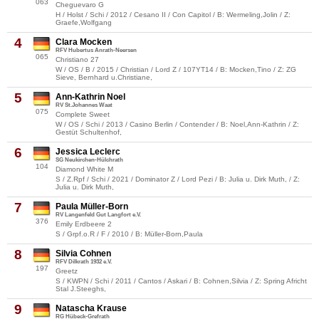
063
Cheguevaro G
H / Holst / Schi / 2012 / Cesano II / Con Capitol / B: Wermeling,Jolin / Z:
Graefe,Wolfgang
4
Clara Mocken
RFV Hubertus Anrath-Neersen
065
Christiano 27
W / OS / B / 2015 / Christian / Lord Z / 107YT14 / B: Mocken,Tino / Z: ZG
Sieve, Bernhard u.Christiane,
5
Ann-Kathrin Noel
RV St.Johannes Waat
075
Complete Sweet
W / OS / Schi / 2013 / Casino Berlin / Contender / B: Noel,Ann-Kathrin / Z:
Gestüt Schultenhof,
6
Jessica Leclerc
SG Neukirchen-Hülchrath
104
Diamond White M
S / Z.Rpf / Schi / 2021 / Dominator Z / Lord Pezi / B: Julia u. Dirk Muth, / Z:
Julia u. Dirk Muth,
7
Paula Müller-Born
RV Langenfeld Gut Langfort e.V.
376
Emily Erdbeere 2
S / Grpf.o.R / F / 2010 / B: Müller-Born,Paula
8
Silvia Cohnen
RFV Dilkrath 1932 e.V.
197
Greetz
S / KWPN / Schi / 2011 / Cantos / Askari / B: Cohnen,Silvia / Z: Spring Africht
Stal J.Steeghs,
9
Natascha Krause
RG Hübeck-Grefrath