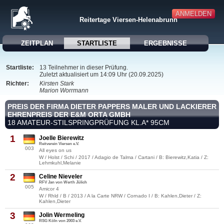
ANMELDEN
Reitertage Viersen-Helenabrunn
ZEITPLAN
STARTLISTE
ERGEBNISSE
Startliste:
13 Teilnehmer in dieser Prüfung.
Zuletzt aktualisiert um 14:09 Uhr (20.09.2025)
Richter:
Kirsten Stark
Marion Worrmann
PREIS DER FIRMA DIETER PAPPERS MALER UND LACKIERER
EHRENPREIS DER E&M ORTA GMBH
18 AMATEUR-STILSPRINGPRÜFUNG KL.A* 95CM
1
Joelle Bierewitz
Reitverein Viersen e.V.
003
All eyes on us
W / Holst / Schi / 2017 / Adagio de Talma / Cartani / B: Bierewitz,Katia / Z:
Lehmkuhl,Melanie
2
Celine Nieveler
RFV Jan von Werth Jülich
005
Amicor 4
W / Rhld / B / 2013 / A la Carte NRW / Cornado I / B: Kahlen,Dieter / Z:
Kahlen,Dieter
3
Jolin Wermeling
RSG Köln von 2003 e.V.