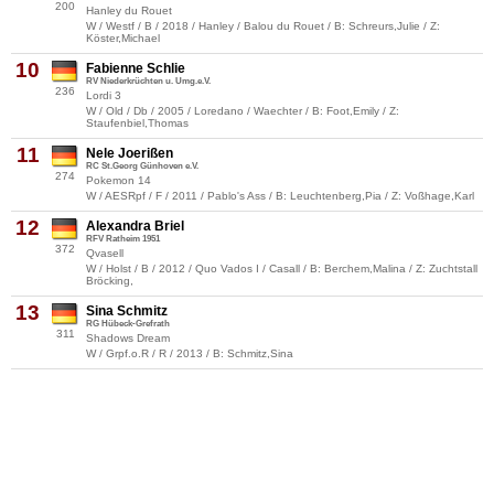
200
Hanley du Rouet
W / Westf / B / 2018 / Hanley / Balou du Rouet / B: Schreurs,Julie / Z:
Köster,Michael
10
Fabienne Schlie
RV Niederkrüchten u. Umg.e.V.
236
Lordi 3
W / Old / Db / 2005 / Loredano / Waechter / B: Foot,Emily / Z:
Staufenbiel,Thomas
11
Nele Joerißen
RC St.Georg Günhoven e.V.
274
Pokemon 14
W / AESRpf / F / 2011 / Pablo's Ass / B: Leuchtenberg,Pia / Z: Voßhage,Karl
12
Alexandra Briel
RFV Ratheim 1951
372
Qvasell
W / Holst / B / 2012 / Quo Vados I / Casall / B: Berchem,Malina / Z: Zuchtstall
Bröcking,
13
Sina Schmitz
RG Hübeck-Grefrath
311
Shadows Dream
W / Grpf.o.R / R / 2013 / B: Schmitz,Sina