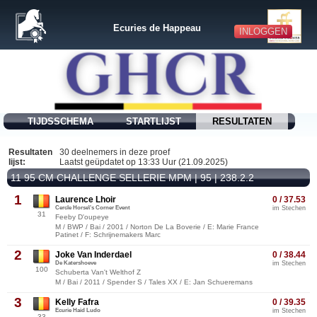
Ecuries de Happeau
INLOGGEN
TIJDSSCHEMA
STARTLIJST
RESULTATEN
Resultaten
30 deelnemers in deze proef
lijst:
Laatst geüpdatet op 13:33 Uur (21.09.2025)
11 95 CM CHALLENGE SELLERIE MPM | 95 | 238.2.2
1
Laurence Lhoir
0 / 37.53
Cercle Horse\'s Corner Event
im Stechen
31
Feeby D'oupeye
M / BWP / Bai / 2001 / Norton De La Boverie / E: Marie France
Patinet / F: Schrijnemakers Marc
2
Joke Van Inderdael
0 / 38.44
De Katershoeve
im Stechen
100
Schuberta Van't Welthof Z
M / Bai / 2011 / Spender S / Tales XX / E: Jan Schueremans
3
Kelly Fafra
0 / 39.35
Ecurie Haid Ludo
im Stechen
33