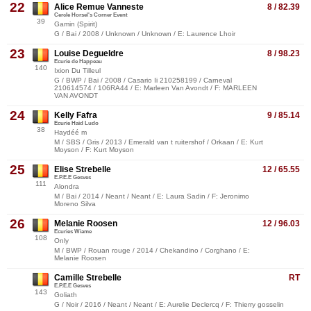
22
Alice Remue Vanneste
8 / 82.39
Cercle Horse\'s Corner Event
39
Gamin (Spirit)
G / Bai / 2008 / Unknown / Unknown / E: Laurence Lhoir
23
Louise Degueldre
8 / 98.23
Ecurie de Happeau
140
Ixion Du Tilleul
G / BWP / Bai / 2008 / Casario Ii 210258199 / Carneval
210614574 / 106RA44 / E: Marleen Van Avondt / F: MARLEEN
VAN AVONDT
24
Kelly Fafra
9 / 85.14
Ecurie Haid Ludo
38
Haydéé m
M / SBS / Gris / 2013 / Emerald van t ruitershof / Orkaan / E: Kurt
Moyson / F: Kurt Moyson
25
Elise Strebelle
12 / 65.55
E.P.E.E Gesves
111
Alondra
M / Bai / 2014 / Neant / Neant / E: Laura Sadin / F: Jeronimo
Moreno Silva
26
Melanie Roosen
12 / 96.03
Ecuries Wiame
108
Only
M / BWP / Rouan rouge / 2014 / Chekandino / Corghano / E:
Melanie Roosen
Camille Strebelle
RT
E.P.E.E Gesves
143
Goliath
G / Noir / 2016 / Neant / Neant / E: Aurelie Declercq / F: Thierry gosselin