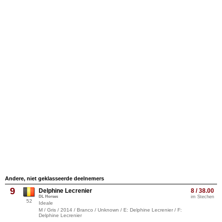
Andere, niet geklasseerde deelnemers
9
Delphine Lecrenier
8 / 38.00
DL Horses
im Stechen
52
Ideale
M / Gris / 2014 / Branco / Unknown / E: Delphine Lecrenier / F:
Delphine Lecrenier