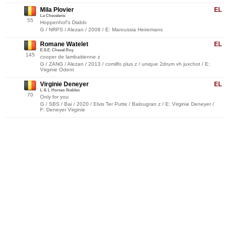
Mila Plovier
EL
La Chevalerie
55
Hoppenhof's Diablo
G / NRPS / Alezan / 2008 / E: Maroussia Heiremans
Romane Watelet
EL
E.S.E. Cheval Roy
145
cooper de lambaitienne z
G / ZANG / Alezan / 2013 / comilfo plus z / unique 2drum vh juxchot / E:
Virginie Odent
Virginie Deneyer
EL
L & L Horses Stables
70
Only for you
G / SBS / Bai / 2020 / Elvis Ter Putte / Balougran z / E: Virginie Deneyer /
F: Deneyer Virginie