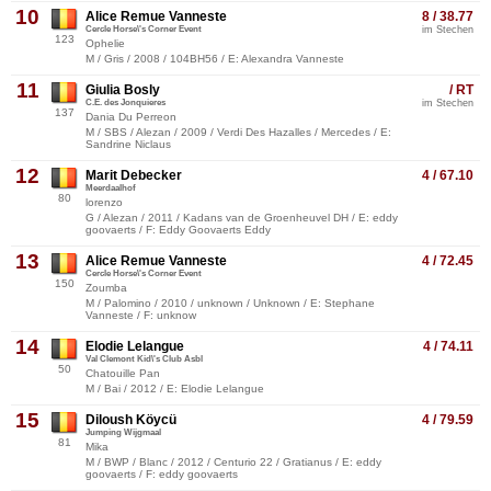
10
Alice Remue Vanneste
8 / 38.77
Cercle Horse\'s Corner Event
im Stechen
123
Ophelie
M / Gris / 2008 / 104BH56 / E: Alexandra Vanneste
11
Giulia Bosly
/ RT
C.E. des Jonquieres
im Stechen
137
Dania Du Perreon
M / SBS / Alezan / 2009 / Verdi Des Hazalles / Mercedes / E:
Sandrine Niclaus
12
Marit Debecker
4 / 67.10
Meerdaalhof
80
lorenzo
G / Alezan / 2011 / Kadans van de Groenheuvel DH / E: eddy
goovaerts / F: Eddy Goovaerts Eddy
13
Alice Remue Vanneste
4 / 72.45
Cercle Horse\'s Corner Event
150
Zoumba
M / Palomino / 2010 / unknown / Unknown / E: Stephane
Vanneste / F: unknow
14
Elodie Lelangue
4 / 74.11
Val Clemont Kid\'s Club Asbl
50
Chatouille Pan
M / Bai / 2012 / E: Elodie Lelangue
15
Diloush Köycü
4 / 79.59
Jumping Wijgmaal
81
Mika
M / BWP / Blanc / 2012 / Centurio 22 / Gratianus / E: eddy
goovaerts / F: eddy goovaerts