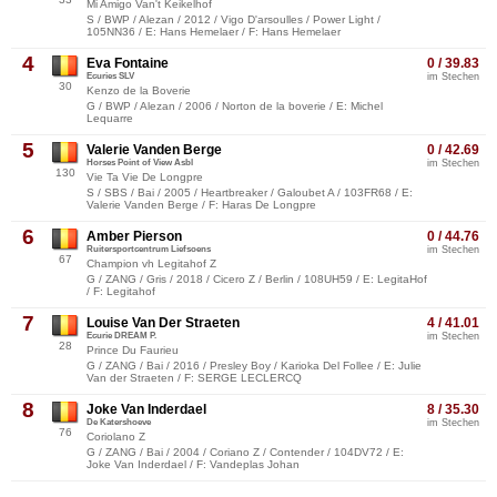
Mi Amigo Van't Keikelhof
S / BWP / Alezan / 2012 / Vigo D'arsoulles / Power Light /
105NN36 / E: Hans Hemelaer / F: Hans Hemelaer
4
Eva Fontaine
0 / 39.83
Ecuries SLV
im Stechen
30
Kenzo de la Boverie
G / BWP / Alezan / 2006 / Norton de la boverie / E: Michel
Lequarre
5
Valerie Vanden Berge
0 / 42.69
Horses Point of View Asbl
im Stechen
130
Vie Ta Vie De Longpre
S / SBS / Bai / 2005 / Heartbreaker / Galoubet A / 103FR68 / E:
Valerie Vanden Berge / F: Haras De Longpre
6
Amber Pierson
0 / 44.76
Ruitersportcentrum Liefsoens
im Stechen
67
Champion vh Legitahof Z
G / ZANG / Gris / 2018 / Cicero Z / Berlin / 108UH59 / E: LegitaHof
/ F: Legitahof
7
Louise Van Der Straeten
4 / 41.01
Ecurie DREAM P.
im Stechen
28
Prince Du Faurieu
G / ZANG / Bai / 2016 / Presley Boy / Karioka Del Follee / E: Julie
Van der Straeten / F: SERGE LECLERCQ
8
Joke Van Inderdael
8 / 35.30
De Katershoeve
im Stechen
76
Coriolano Z
G / ZANG / Bai / 2004 / Coriano Z / Contender / 104DV72 / E:
Joke Van Inderdael / F: Vandeplas Johan