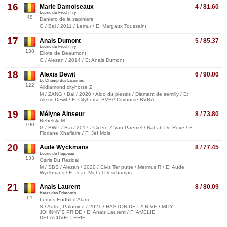
16
Marie Damoiseaux
4 / 81.60
Ecurie du Frech Try
48
Daniero de la sapiniere
G / Bai / 2011 / Lemur / E: Margaux Toussaint
17
Anais Dumont
5 / 85.37
Ecurie du Frech Try
138
Eliote de Beaumont
G / Alezan / 2014 / E: Anais Dumont
18
Alexis Dewit
6 / 90.00
Le Champ des Licornes
122
Alldiamond cityhorse Z
M / ZANG / Bai / 2020 / Aldo du plessis / Diamant de semilly / E:
Alexis Dewit / F: Cityhorse BVBA Cityhorse BVBA
19
Mélyne Ainseur
8 / 73.80
Rebelski M
190
G / BWP / Bai / 2017 / Cicero Z Van Paemel / Nabab De Reve / E:
Floriane Xhaflaire / F: Jef Mols
20
Aude Wyckmans
8 / 77.45
Ecurie de Happeau
133
Osiris Du Rezidal
M / SBS / Alezan / 2020 / Elvis Ter putte / Mermus R / E: Aude
Wyckmans / F: Jean Michel Deschamps
21
Anais Laurent
8 / 80.09
Haras des Frimonts
61
Lumos Endhil d'Alam
S / Autre, Palomino / 2021 / HASTOR DE LA RIVE / MOY
JOHNNY'S PRIDE / E: Anais Laurent / F: AMELIE
DELACUVELLERIE