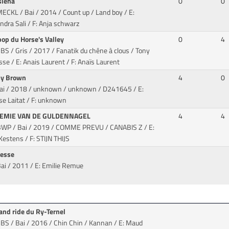
siena
0
0
MECKL / Bai / 2014 / Count up / Land boy
/ E:
ndra Sali / F: Anja schwarz
pop du Horse's Valley
0
4
BS / Gris / 2017 / Fanatik du chêne à clous / Tony
sse
/ E: Anais Laurent / F: Anaïs Laurent
by Brown
4
0
Bai / 2018 / unknown / unknown
/ D241645 / E:
se Laitat / F: unknown
TEMIE VAN DE GULDENNAGEL
4
4
BWP / Bai / 2019 / COMME PREVU / CANABIS Z
/ E:
Kestens / F: STIJN THIJS
cesse
Bai / 2011
/ E: Emilie Remue
 and ride du Ry-Ternel
SBS / Bai / 2016 / Chin Chin / Kannan
/ E: Maud