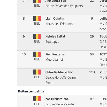
7
Alexandra Sali
22
Care
BEL
Ecurie Privée des Peupliers
M / 
Alexa
8
Liam Quintin
6
Lolli
BEL
Haras des Frimonts
M / S
deha
9
Heloise Laitat
29
Bob
BEL
Equitopya
G / 
Heloi
10
Fien Kestens
53
TOT
BEL
Meerdaalhof
M / 
Fien 
Chloe Robberechts
118
Prin
BEL
Cercle Horse\'s Corner
M / 
Event
Buiten competitie
Zoé Brousmiche
87
Kiss
BEL
Ecuries de la Picaute
M / 