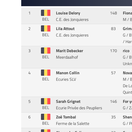
1
Louise Delory
148
Fion
BEL
C.E. des Jonquieres
M / 
2
Lila Attout
83
Grim
BEL
C.E. des Jonquieres
G / 
/ Har
3
Marit Debecker
170
rico
BEL
Meerdaalhof
G / 
Unk
4
Manon Collin
57
Nova
BEL
Ecuries SLV
M / 
De L
Quint
5
Sarah Grignet
146
For 
BEL
Ecurie Privée des Peupliers
G / 
6
Zoé Tombal
35
She
BEL
Ferme de la Salette
G / P