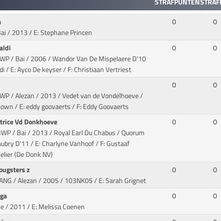
STRAFPUNTEN
STRAF
a
0
0
Bai / 2013
/ E: Stephane Princen
aldi
0
0
BWP / Bai / 2006 / Wandor Van De Mispelaere D'10
di
/ E: Ayco De keyser / F: Christiaan Vertriest
0
0
BWP / Alezan / 2013 / Vedet van de Vondelhoeve /
nown
/ E: eddy goovaerts / F: Eddy Goovaerts
trice Vd Donkhoeve
0
0
BWP / Bai / 2013 / Royal Earl Du Chabus / Quorum
aubry D'11
/ E: Charlyne Vanhoof / F: Gustaaf
elier (De Donk NV)
yougsters z
0
0
ZANG / Alezan / 2005
/ 103NK05 / E: Sarah Grignet
nga
0
0
ie / 2011
/ E: Melissa Coenen