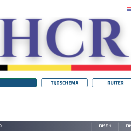
TIJDSCHEMA
RUITER
D
FASE 1
FA