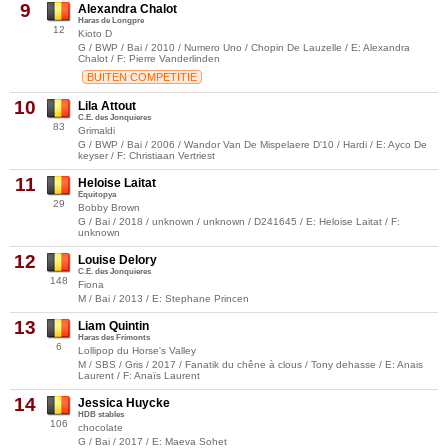
9
Alexandra Chalot
Haras de Longpre
12
Kioto D
G / BWP / Bai / 2010 / Numero Uno / Chopin De Lauzelle / E: Alexandra
Chalot / F: Pierre Vanderlinden
BUITEN COMPETITIE
10
Lila Attout
C.E. des Jonquieres
83
Grimaldi
G / BWP / Bai / 2006 / Wandor Van De Mispelaere D'10 / Hardi / E: Ayco De
keyser / F: Christiaan Vertriest
11
Heloise Laitat
Equitopya
29
Bobby Brown
G / Bai / 2018 / unknown / unknown / D241645 / E: Heloise Laitat / F:
unknown
12
Louise Delory
C.E. des Jonquieres
148
Fiona
M / Bai / 2013 / E: Stephane Princen
13
Liam Quintin
Haras des Frimonts
6
Lollipop du Horse's Valley
M / SBS / Gris / 2017 / Fanatik du chêne à clous / Tony dehasse / E: Anais
Laurent / F: Anaïs Laurent
14
Jessica Huycke
HDB stables
106
chocolate
G / Bai / 2017 / E: Maeva Sohet