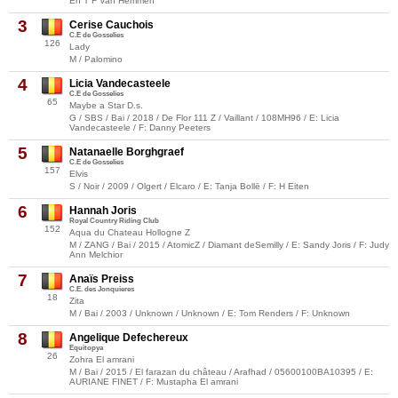
En T F Van Hemmen
3
Cerise Cauchois
C.E de Gosselies
126
Lady
M / Palomino
4
Licia Vandecasteele
C.E de Gosselies
65
Maybe a Star D.s.
G / SBS / Bai / 2018 / De Flor 111 Z / Vaillant / 108MH96 / E: Licia
Vandecasteele / F: Danny Peeters
5
Natanaelle Borghgraef
C.E de Gosselies
157
Elvis
S / Noir / 2009 / Olgert / Elcaro / E: Tanja Bollē / F: H Eiten
6
Hannah Joris
Royal Country Riding Club
152
Aqua du Chateau Hollogne Z
M / ZANG / Bai / 2015 / AtomicZ / Diamant deSemilly / E: Sandy Joris / F: Judy
Ann Melchior
7
Anaïs Preiss
C.E. des Jonquieres
18
Zita
M / Bai / 2003 / Unknown / Unknown / E: Tom Renders / F: Unknown
8
Angelique Defechereux
Equitopya
26
Zohra El amrani
M / Bai / 2015 / El farazan du château / Arafhad / 05600100BA10395 / E:
AURIANE FINET / F: Mustapha El amrani