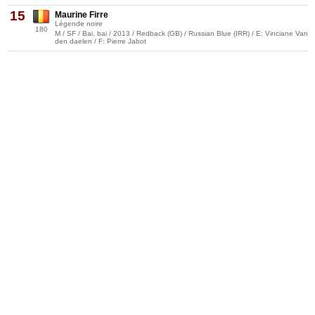
15
Maurine Firre
Légende noire
180
M / SF / Bai, bai / 2013 / Redback (GB) / Russian Blue (IRR) / E: Vinciane Van
den daelen / F: Pierre Jabot