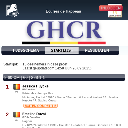
INLOGGEN
Ecuries de Happeau
TIJDSSCHEMA
STARTLIJST
RESULTATEN
Startlijst:
15 deelnemers in deze proef
Laatst geüpdatet om 14:58 Uur (20.09.2025)
3 60 CM | 60 | 238.1.1
1
Jessica Huycke
HDB stables
21
Kristal des champs lilas
M / Autre, Pie bai / 2020 / Marco / Rex van tinker stal foubert / E: Jessica
Huycke / F: Sabine Cosson
BUITEN COMPETITIE
2
Emeline Duval
C.E de Gosselies
42
Ragnar
G / KWPN / Alezan / 1998 / Houston / Zeoliet / E: Jamie Goossens / F: R H