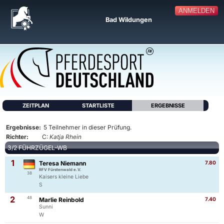
ANMELDEN
Bad Wildungen
ZEITPLAN
STARTLISTE
ERGEBNISSE
Ergebnisse:
5 Teilnehmer in dieser Prüfung.
Richter:
C:
Katja Rhein
3/2 FÜHRZÜGEL-WB
1
Teresa Niemann
7.80
RFV Fürstenwald e.V.
38
Kaisers kleine Liebe
S
2
48
Marlie Reinbold
7.40
Sunni
W