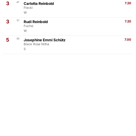
3
47
Carlotta Reinbold
7.20
Flecki
W
3
51
Rudi Reinbold
7.20
Fuchsi
W
5
30
Josephine Emmi Schütz
7.00
Black Rose Nitha
S