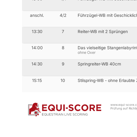
anschl.
4/2
Führzügel-WB mit Geschicklic
13:30
7
Reiter-WB mit 2 Sprüngen
14:00
8
Das vielseitige Stangenlabyrin
ohne Oxer
14:30
9
Springreiter-WB 40cm
15:15
10
Stilspring-WB - ohne Erlaubte
www.equi-score.co
Prüfung auf Richtig