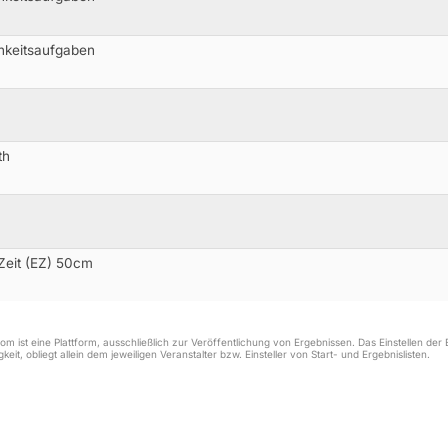
hkeitsaufgaben
th
 Zeit (EZ) 50cm
m ist eine Plattform, ausschließlich zur Veröffentlichung von Ergebnissen. Das Einstellen de
keit, obliegt allein dem jeweiligen Veranstalter bzw. Einsteller von Start- und Ergebnislisten.