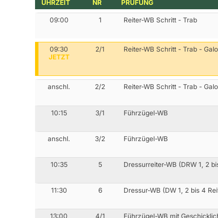
UHRZEIT
NR
PRÜFUNG
09:00
1
Reiter-WB Schritt - Trab
09:30
2/1
Reiter-WB Schritt - Trab - Gal
JETZT
anschl.
2/2
Reiter-WB Schritt - Trab - Gal
10:15
3/1
Führzügel-WB
anschl.
3/2
Führzügel-WB
10:35
5
Dressurreiter-WB (DRW 1, 2 bis
11:30
6
Dressur-WB (DW 1, 2 bis 4 Rei
13:00
4/1
Führzügel-WB mit Geschicklic