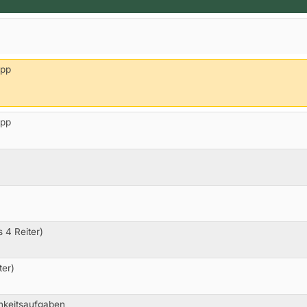
opp
opp
 4 Reiter)
ter)
hkeitsaufgaben