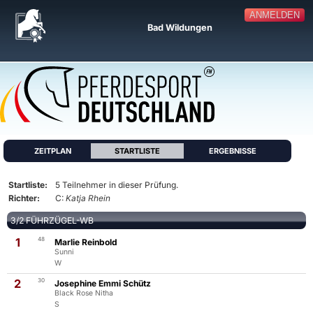
ANMELDEN
Bad Wildungen
ZEITPLAN
STARTLISTE
ERGEBNISSE
Startliste:
5 Teilnehmer in dieser Prüfung.
Richter:
C:
Katja Rhein
3/2 FÜHRZÜGEL-WB
1
48
Marlie Reinbold
Sunni
W
2
30
Josephine Emmi Schütz
Black Rose Nitha
S