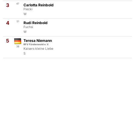
3
47
Carlotta Reinbold
Flecki
W
4
51
Rudi Reinbold
Fuchsi
W
5
Teresa Niemann
RFV Fürstenwald e.V.
38
Kaisers kleine Liebe
S