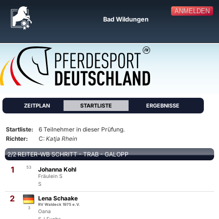
ANMELDEN
Bad Wildungen
ZEITPLAN
STARTLISTE
ERGEBNISSE
Startliste:
6 Teilnehmer in dieser Prüfung.
Richter:
C:
Katja Rhein
2/2 REITER-WB SCHRITT - TRAB - GALOPP
1
53
Johanna Kohl
Fräulein S
S
2
Lena Schaake
RV Waldeck 1975 e.V.
3
Oana