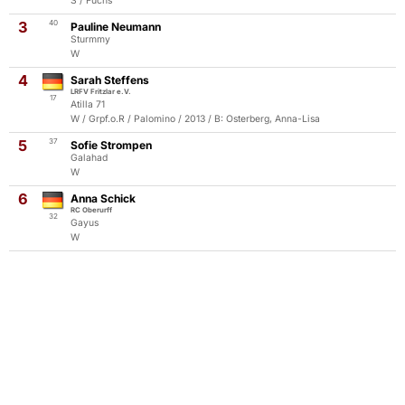
S / Fuchs
3
40
Pauline Neumann
Sturmmy
W
4
Sarah Steffens
LRFV Fritzlar e.V.
17
Atilla 71
W / Grpf.o.R / Palomino / 2013 / B: Osterberg, Anna-Lisa
5
37
Sofie Strompen
Galahad
W
6
Anna Schick
RC Oberurff
32
Gayus
W