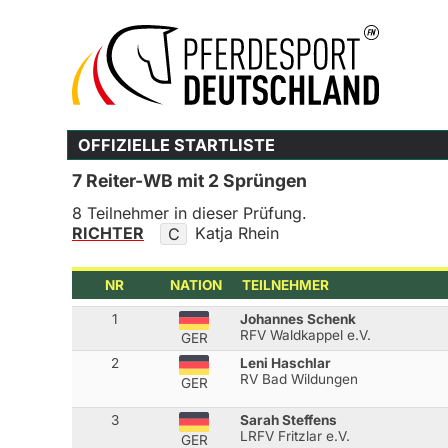
OFFIZIELLE STARTLISTE
7 Reiter-WB mit 2 Sprüngen
8 Teilnehmer in dieser Prüfung.
RICHTER
Katja Rhein
C
NR
NATION
TEILNEHMER
1
Johannes Schenk
RFV Waldkappel e.V.
GER
2
Leni Haschlar
RV Bad Wildungen
GER
3
Sarah Steffens
LRFV Fritzlar e.V.
GER