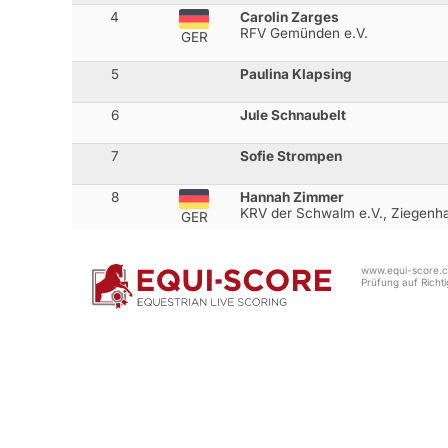
4
Carolin Zarges
RFV Gemünden e.V.
GER
5
Paulina Klapsing
6
Jule Schnaubelt
7
Sofie Strompen
8
Hannah Zimmer
KRV der Schwalm e.V., Ziegenha
GER
www.equi-score.co
Prüfung auf Richtig