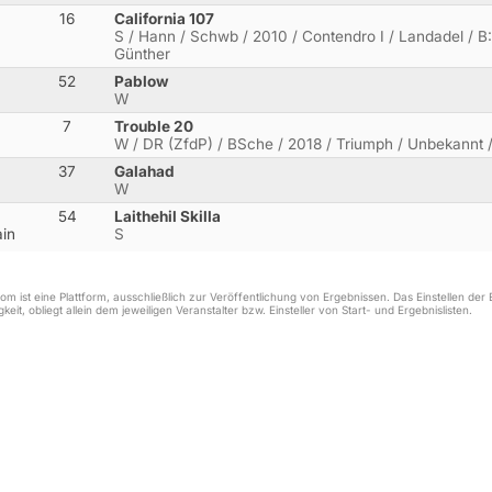
16
California 107
S / Hann / Schwb / 2010 / Contendro I / Landadel / B: 
Günther
52
Pablow
W
7
Trouble 20
W / DR (ZfdP) / BSche / 2018 / Triumph / Unbekannt /
37
Galahad
W
54
Laithehil Skilla
in
S
m ist eine Plattform, ausschließlich zur Veröffentlichung von Ergebnissen. Das Einstellen de
keit, obliegt allein dem jeweiligen Veranstalter bzw. Einsteller von Start- und Ergebnislisten.