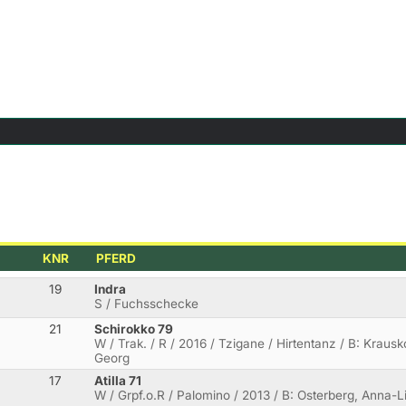
KNR
PFERD
19
Indra
S / Fuchsschecke
21
Schirokko 79
W / Trak. / R / 2016 / Tzigane / Hirtentanz / B: Krausko
Georg
17
Atilla 71
W / Grpf.o.R / Palomino / 2013 / B: Osterberg, Anna-L