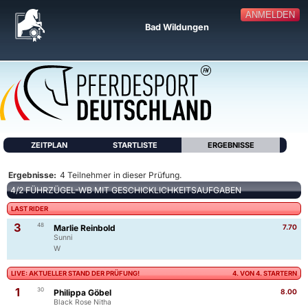
ANMELDEN
Bad Wildungen
ZEITPLAN
STARTLISTE
ERGEBNISSE
Ergebnisse:
4 Teilnehmer in dieser Prüfung.
4/2 FÜHRZÜGEL-WB MIT GESCHICKLICHKEITSAUFGABEN
LAST RIDER
3
48
Marlie Reinbold
7.70
Sunni
W
LIVE: AKTUELLER STAND DER PRÜFUNG!
4. VON 4. STARTERN
1
30
Philippa Göbel
8.00
Black Rose Nitha