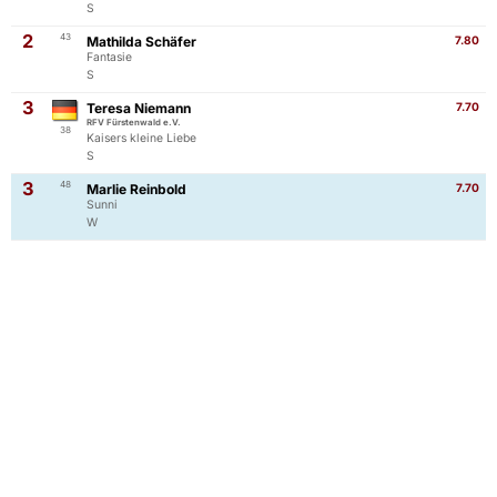
S
2
43
Mathilda Schäfer
7.80
Fantasie
S
3
Teresa Niemann
7.70
RFV Fürstenwald e.V.
38
Kaisers kleine Liebe
S
3
48
Marlie Reinbold
7.70
Sunni
W