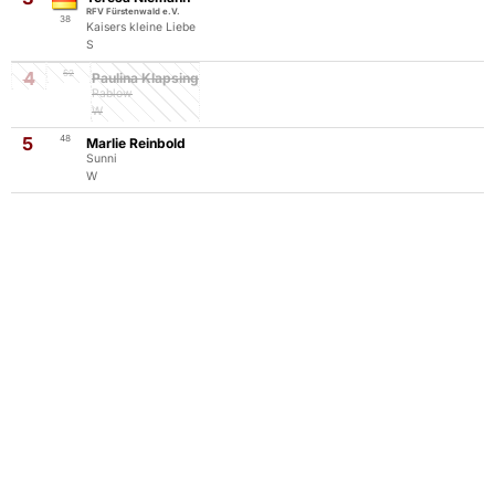
RFV Fürstenwald e.V.
38
Kaisers kleine Liebe
S
4
52
Paulina Klapsing
Pablow
W
5
48
Marlie Reinbold
Sunni
W