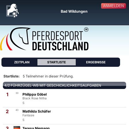
ANMELDEN
Bad Wildungen
ZEITPLAN
STARTLISTE
ERGEBNISSE
Startliste:
5 Teilnehmer in dieser Prüfung.
4/2 FÜHRZÜGEL-WB MIT GESCHICKLICHKEITSAUFGABEN
1
30
Philippa Göbel
Black Rose Nitha
S
2
43
Mathilda Schäfer
Fantasie
S
3
Teresa Niemann