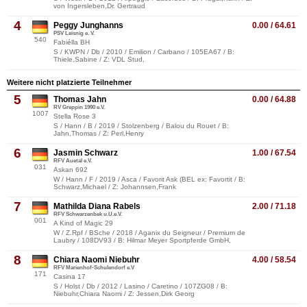
von Ingersleben,Dr. Gertraud
4
Peggy Junghanns
0.00 / 64.61
PSV Leisnig e. V.
540
Fabiélla BH
S / KWPN / Db / 2010 / Emilion / Carbano / 105EA67 / B:
Thiele,Sabine / Z: VDL Stud,
Weitere nicht platzierte Teilnehmer
5
Thomas Jahn
0.00 / 64.88
RV Greppin 1990 e.V.
1007
Stella Rose 3
S / Hann / B / 2019 / Stolzenberg / Balou du Rouet / B:
Jahn,Thomas / Z: Perl,Henry
6
Jasmin Schwarz
1.00 / 67.54
RFV Auetal e.V.
031
Askan 692
W / Hann / F / 2019 / Asca / Favorit Ask (BEL ex: Favortit / B:
Schwarz,Michael / Z: Johannsen,Frank
7
Mathilda Diana Rabels
2.00 / 71.18
RFV Schwarzenbek u.U.e.V.
001
A Kind of Magic 29
W / Z.Rpf / BSche / 2018 / Aganix du Seigneur / Premium de
Laubry / 108DV93 / B: Hilmar Meyer Sportpferde GmbH,
8
Chiara Naomi Niebuhr
4.00 / 58.54
RFV Marienhof-Schulendorf e.V
171
Casina 17
S / Holst / Db / 2012 / Lasino / Caretino / 107ZG08 / B:
Niebuhr,Chiara Naomi / Z: Jessen,Dirk Georg