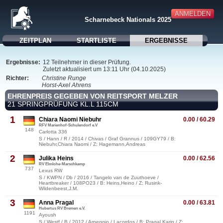
ANMELDEN
Scharnebeck Nationals 2025
ZEITPLAN
STARTLISTE
ERGEBNISSE
Ergebnisse:
12 Teilnehmer in dieser Prüfung.
Zuletzt aktualisiert um 13:11 Uhr (04.10.2025)
Richter:
Christine Runge
Horst-Axel Ahrens
EHRENPREIS GEGEBEN VON REITSPORT MELZER
21 SPRINGPRÜFUNG KL.L 115CM
1
Chiara Naomi Niebuhr
0.00 / 60.29
RFV Marienhof-Schulendorf e.V
148
Carlotta 336
S / Hann / R / 2014 / Chivas / Graf Grannus / 109GY79 / B:
Niebuhr,Chiara Naomi / Z: Hagemann,Andreas
2
Julika Heins
0.00 / 62.56
RV Elmlohe-Marschkamp
737
Lexus RW
S / KWPN / Db / 2016 / Tangelo van de Zuuthoeve /
Heartbreaker / 108PO23 / B: Heins,Heino / Z: Rusink-
Wildenbeest,J.M.
3
Anna Pragal
0.00 / 63.81
Hubertus RV Bremen e.V.
1191
Ayoush
S / Westf / B / 2012 / Arpeggio / Lacordos / B: Pragal,Karin / Z: