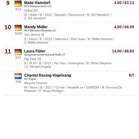
9
Maite Hamdorf
4.00 / 63.13
RFV Schlamersdorf u.U.
512
Dubai ZH
W / Holst / B / 2011 / Diarado / Paramount / B: ZG Hamdorf, /
Z: ZG Hamdorf,
10
Mandy Müller
4.00 / 66.50
RFV Elbtalaue-Bleckede e.V.
1046
Van Denna M
S / Hann / B / 2012 / Valentino / Don Juan / B: Müller,Hartmut /
Z: Müller,Hartmut
11
Laura Flöter
14.00 / 88.93
Reitgemeinschaft Reitstall Weiß e.V
557
Flip Flop 19
S / Dt.Pf / B / 2017 / Flic Flac / Poltergeist / B: Flöter,Stephan
/ Z: Henkel,Angela
Chantal Rasing-Vogelsang
RT
RC Hagen
790
Meyer's Cracher
W / Hann / B / 2017 / Comte / Heraldik xx / 108RZ84 / B: Gennari,Dr.
Rolando / Z: Meyer,Rüdiger